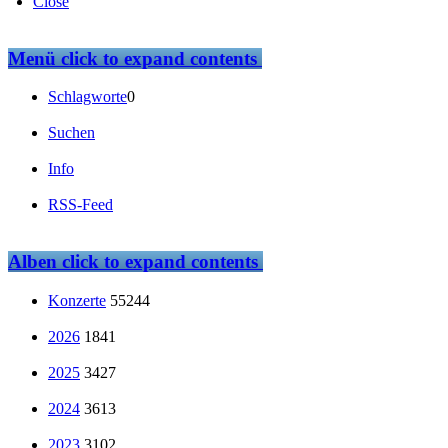
Close
Menü
click to expand contents
Schlagworte
0
Suchen
Info
RSS-Feed
Alben
click to expand contents
Konzerte
55244
2026
1841
2025
3427
2024
3613
2023
3102