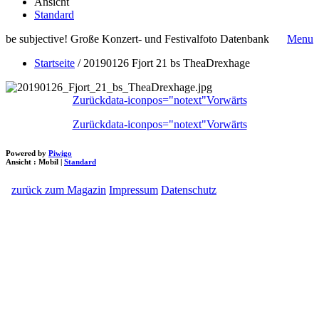
Ansicht
Standard
be subjective! Große Konzert- und Festivalfoto Datenbank
Menu
Startseite
/
20190126 Fjort 21 bs TheaDrexhage
Zurück
data-iconpos="notext"
Vorwärts
Zurück
data-iconpos="notext"
Vorwärts
Powered by
Piwigo
Ansicht :
Mobil
|
Standard
zurück zum Magazin
Impressum
Datenschutz