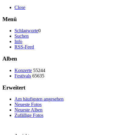
Close
Menü
Schlagworte
0
Suchen
Info
RSS-Feed
Alben
Konzerte
55244
Festivals
65635
Erweitert
Am häufigsten angesehen
Neueste Fotos
Neueste Alben
Zufällige Fotos