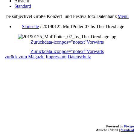
Ansicht
Standard
be subjective! Große Konzert- und Festivalfoto Datenbank
Menu
Startseite
/
20190125 MuffPotter 07 bs TheaDrexhage
Zurück
data-iconpos="notext"
Vorwärts
Zurück
data-iconpos="notext"
Vorwärts
zurück zum Magazin
Impressum
Datenschutz
Powered by
Piwigo
Ansicht :
Mobil
|
Standard