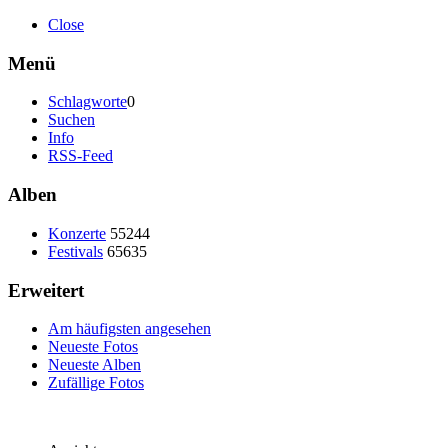
Close
Menü
Schlagworte
0
Suchen
Info
RSS-Feed
Alben
Konzerte
55244
Festivals
65635
Erweitert
Am häufigsten angesehen
Neueste Fotos
Neueste Alben
Zufällige Fotos