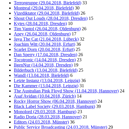
Terrorgruppe (29.04.2018, Bielefeld)
33
Montreal (29.04.2018, Bielefeld)
30
Vizediktator (29.04.2018, Bielefeld)
26
Shout Out Louds (28.04.2018, Dresden)
15
Kytes (28.04.2018, Dresden)
10
Tim Vantol (26.04.2018, Oldenburg)
26
Apey (26.04.2018, Oldenburg)
17
Jaya The Cat (21.04.2018, Lübeck)
32
Joachim Witt (20.04.2018, Erfurt)
36
Scarlet Dorn (20.04.2018, Erfurt)
25
Dan Sperry (17.04.2018, Dresden)
26
Tocotronic (14.04.2018, Dresden)
23
IlgenNur (14.04.2018, Dresden)
19
Bilderbuch (13.04.2018, Bielefeld)
25
Wandl (13.04.2018, Bielefeld)
6
Letzte Instanz (13.04.2018, Leipzig)
36
Die Kammer (13.04.2018, Leipzig)
31
The Australian Pink Floyd Show (11.04.2018, Hannover)
24
Asaf Avidan (10.04.2018, Zürich)
14
Rocky Horror Show (06.04.2018, Hannover)
24
Black Label Society (29.03.2018, Hamburg)
39
Monolord (29.03.2018, Hamburg)
23
Radio Doria (28.03.2018, Hannover)
21
Editors (24.03.2018, Münster)
36
Public Service Broadcasting (24.03.2018, Münster)
29