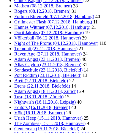
Chuck Ragan (15.12.2018, Münster)
22
Madsen (08.12.2018, Bremen)
38
Rogers (08.12.2018, Bremen)
31
Fortuna Ehrenfeld (07.12.2018, Hamburg)
40
Grillmaster Flash (07.12.2018, Hamburg)
11
Hannes Wittmer (07.12.2018, Hamburg)
21
Dorit Jakobs (07.12.2018, Hamburg)
19
Völkerball (06.12.2018, Hannover)
39
Night of The Proms (04.12.2018, Hannover)
110
Tremonti (27.11.2018, Hannover)
21
Raven Age (27.11.2018, Hannover)
24
Adam Angst (23.11.2018, Bremen)
40
Alias Caylon (23.11.2018, Bremen)
31
Sondaschule (23.11.2018, Bielefeld)
14
Pott Riddim (23.11.2018, Bielefeld)
13
Brett (22.11.2018, Bielefeld)
22
Drens (22.11.2018, Bielefeld)
14
Adam Angst (18.11.2018, Zürich)
29
Tusq (18.11.2018, Zürich)
15
Nightwish (16.11.2018, Leipzig)
40
Editors (16.11.2018, Bremen)
40
Vök (16.11.2018, Bremen)
26
Uriah Heep (15.11.2018, Hannover)
25
The Zombies (15.11.2018, Hannover)
9
Gentleman (15.11.2018, Bielefeld)
24