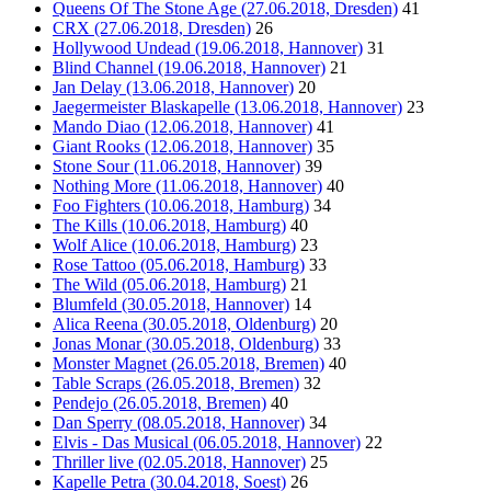
Queens Of The Stone Age (27.06.2018, Dresden)
41
CRX (27.06.2018, Dresden)
26
Hollywood Undead (19.06.2018, Hannover)
31
Blind Channel (19.06.2018, Hannover)
21
Jan Delay (13.06.2018, Hannover)
20
Jaegermeister Blaskapelle (13.06.2018, Hannover)
23
Mando Diao (12.06.2018, Hannover)
41
Giant Rooks (12.06.2018, Hannover)
35
Stone Sour (11.06.2018, Hannover)
39
Nothing More (11.06.2018, Hannover)
40
Foo Fighters (10.06.2018, Hamburg)
34
The Kills (10.06.2018, Hamburg)
40
Wolf Alice (10.06.2018, Hamburg)
23
Rose Tattoo (05.06.2018, Hamburg)
33
The Wild (05.06.2018, Hamburg)
21
Blumfeld (30.05.2018, Hannover)
14
Alica Reena (30.05.2018, Oldenburg)
20
Jonas Monar (30.05.2018, Oldenburg)
33
Monster Magnet (26.05.2018, Bremen)
40
Table Scraps (26.05.2018, Bremen)
32
Pendejo (26.05.2018, Bremen)
40
Dan Sperry (08.05.2018, Hannover)
34
Elvis - Das Musical (06.05.2018, Hannover)
22
Thriller live (02.05.2018, Hannover)
25
Kapelle Petra (30.04.2018, Soest)
26