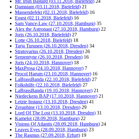
Mr. Irish Bastard (03.11.2018, Bielefeld)
24
Damniam (03.11.2018, Bielefeld)
21
Massendefekt (02.11.2018, Bielefeld)
16
Engst (02.11.2018, Bielefeld)
16
Sam Vance-Law (27.10.2018, Hamburg)
35
Alex the Astronaut (27.10.2018, Hamburg)
22
Joris (26.10.2018, Bielefeld)
27
Lotte (26.10.2018, Bielefeld)
18
Tarja Turunen (26.10.2018, Dresden)
34
Stratovarius (26.10.2018, Dresden)
26
Serpentyne (26.10.2018, Dresden)
16
Joris (24.10.2018, Hannover)
18
MaxProsa (24.10.2018, Hannover)
7
Procol Harum (23.10.2018, Hannover)
16
LaBrassBanda (22.10.2018, Bielefeld)
27
Folkshilfe (22.10.2018, Bielefeld)
27
LaBrassBanda (19.10.2018, Hannover)
21
Niedeckens BAP (17.10.2018, Hannover)
21
Letzte Instanz (13.10.2018, Dresden)
41
Zeraphine (13.10.2018, Dresden)
29
Lord Of The Lost (13.10.2018, Dresden)
31
Kamelot (28.09.2018, Hamburg)
22
Visions Of Atlantis (28.09.2018, Hamburg)
24
Leaves Eyes (28.09.2018, Hamburg)
23
The Rasmus (27.09.2018, Erfurt)
19