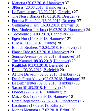
Marteria (20.03.2018, Hannover)
37
3Plusss (20.03.2018, Hannover)
25
Le Butcherettes (18.03.2018, Dresden)
27
The Noisy Blacks (18.03.2018, Dresden)
9
Fortuna Ehrenfeld (16.03.2018, Bremen)
37
Grillmaster Flash (16.03.2018, Bremen)
30
Post Modern Jukebox (16.03.2018, Hannover)
24
Tocotronic (14.03.2018, Hannover)
35
Ilgen-Nur (14.03.2018, Hannover)
27
IAMX (11.03.2018, Zürich)
28
Ehrlich Brothers (10.03.2018, Hannover)
27
Planet Erde (09.03.2018, Hannover)
20
Sunrise Avenue (08.03.2018, Hannover)
34
Tim Kamrad (08.03.2018, Hannover)
29
Kraftklub (03.03.2018, Bielefeld)
29
Blond (03.03.2018, Bielefeld)
20
At The Drive-In (02.03.2018, Hamburg)
32
Death From Above (02.03.2018, Hamburg)
35
Le Butcherettes (02.03.2018, Hamburg)
30
Saxon (01.03.2018, Hannover)
25
Donots (22.02.2018, Hannover)
25
Matze Rossi (22.02.2018, Hannover)
8
Bernd Begemann (22.02.2018, Paderborn)
15
Lacrimosa (17.02.2018, Erfurt)
24
Morlas Memoria (17.02.2018, Erfurt)
20