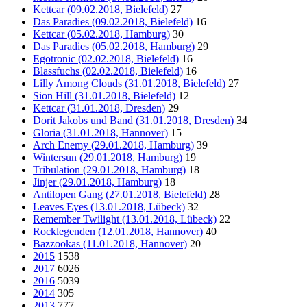
Kettcar (09.02.2018, Bielefeld)
27
Das Paradies (09.02.2018, Bielefeld)
16
Kettcar (05.02.2018, Hamburg)
30
Das Paradies (05.02.2018, Hamburg)
29
Egotronic (02.02.2018, Bielefeld)
16
Blassfuchs (02.02.2018, Bielefeld)
16
Lilly Among Clouds (31.01.2018, Bielefeld)
27
Sion Hill (31.01.2018, Bielefeld)
12
Kettcar (31.01.2018, Dresden)
29
Dorit Jakobs und Band (31.01.2018, Dresden)
34
Gloria (31.01.2018, Hannover)
15
Arch Enemy (29.01.2018, Hamburg)
39
Wintersun (29.01.2018, Hamburg)
19
Tribulation (29.01.2018, Hamburg)
18
Jinjer (29.01.2018, Hamburg)
18
Antilopen Gang (27.01.2018, Bielefeld)
28
Leaves Eyes (13.01.2018, Lübeck)
32
Remember Twilight (13.01.2018, Lübeck)
22
Rocklegenden (12.01.2018, Hannover)
40
Bazzookas (11.01.2018, Hannover)
20
2015
1538
2017
6026
2016
5039
2014
305
2013
777