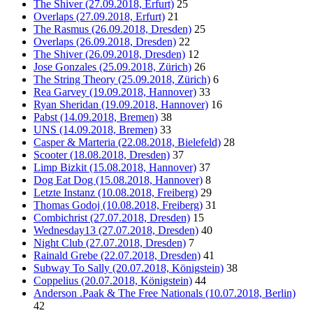
The Shiver (27.09.2018, Erfurt)
25
Overlaps (27.09.2018, Erfurt)
21
The Rasmus (26.09.2018, Dresden)
25
Overlaps (26.09.2018, Dresden)
22
The Shiver (26.09.2018, Dresden)
12
Jose Gonzales (25.09.2018, Zürich)
26
The String Theory (25.09.2018, Zürich)
6
Rea Garvey (19.09.2018, Hannover)
33
Ryan Sheridan (19.09.2018, Hannover)
16
Pabst (14.09.2018, Bremen)
38
UNS (14.09.2018, Bremen)
33
Casper & Marteria (22.08.2018, Bielefeld)
28
Scooter (18.08.2018, Dresden)
37
Limp Bizkit (15.08.2018, Hannover)
37
Dog Eat Dog (15.08.2018, Hannover)
8
Letzte Instanz (10.08.2018, Freiberg)
29
Thomas Godoj (10.08.2018, Freiberg)
31
Combichrist (27.07.2018, Dresden)
15
Wednesday13 (27.07.2018, Dresden)
40
Night Club (27.07.2018, Dresden)
7
Rainald Grebe (22.07.2018, Dresden)
41
Subway To Sally (20.07.2018, Königstein)
38
Coppelius (20.07.2018, Königstein)
44
Anderson .Paak & The Free Nationals (10.07.2018, Berlin)
42