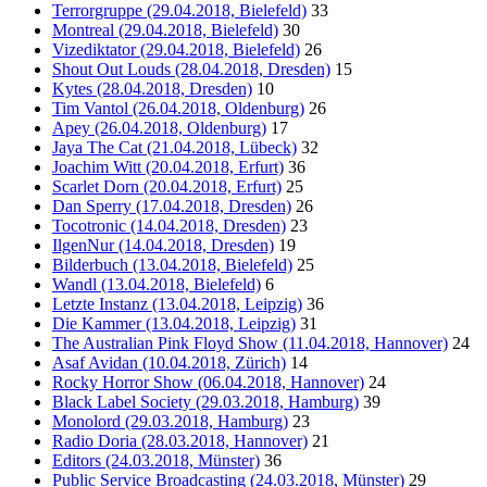
Terrorgruppe (29.04.2018, Bielefeld)
33
Montreal (29.04.2018, Bielefeld)
30
Vizediktator (29.04.2018, Bielefeld)
26
Shout Out Louds (28.04.2018, Dresden)
15
Kytes (28.04.2018, Dresden)
10
Tim Vantol (26.04.2018, Oldenburg)
26
Apey (26.04.2018, Oldenburg)
17
Jaya The Cat (21.04.2018, Lübeck)
32
Joachim Witt (20.04.2018, Erfurt)
36
Scarlet Dorn (20.04.2018, Erfurt)
25
Dan Sperry (17.04.2018, Dresden)
26
Tocotronic (14.04.2018, Dresden)
23
IlgenNur (14.04.2018, Dresden)
19
Bilderbuch (13.04.2018, Bielefeld)
25
Wandl (13.04.2018, Bielefeld)
6
Letzte Instanz (13.04.2018, Leipzig)
36
Die Kammer (13.04.2018, Leipzig)
31
The Australian Pink Floyd Show (11.04.2018, Hannover)
24
Asaf Avidan (10.04.2018, Zürich)
14
Rocky Horror Show (06.04.2018, Hannover)
24
Black Label Society (29.03.2018, Hamburg)
39
Monolord (29.03.2018, Hamburg)
23
Radio Doria (28.03.2018, Hannover)
21
Editors (24.03.2018, Münster)
36
Public Service Broadcasting (24.03.2018, Münster)
29