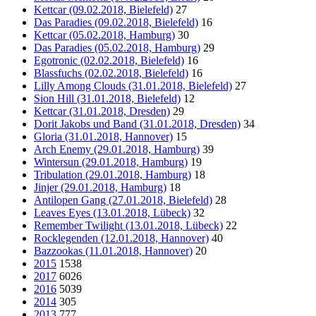
Kettcar (09.02.2018, Bielefeld)
27
Das Paradies (09.02.2018, Bielefeld)
16
Kettcar (05.02.2018, Hamburg)
30
Das Paradies (05.02.2018, Hamburg)
29
Egotronic (02.02.2018, Bielefeld)
16
Blassfuchs (02.02.2018, Bielefeld)
16
Lilly Among Clouds (31.01.2018, Bielefeld)
27
Sion Hill (31.01.2018, Bielefeld)
12
Kettcar (31.01.2018, Dresden)
29
Dorit Jakobs und Band (31.01.2018, Dresden)
34
Gloria (31.01.2018, Hannover)
15
Arch Enemy (29.01.2018, Hamburg)
39
Wintersun (29.01.2018, Hamburg)
19
Tribulation (29.01.2018, Hamburg)
18
Jinjer (29.01.2018, Hamburg)
18
Antilopen Gang (27.01.2018, Bielefeld)
28
Leaves Eyes (13.01.2018, Lübeck)
32
Remember Twilight (13.01.2018, Lübeck)
22
Rocklegenden (12.01.2018, Hannover)
40
Bazzookas (11.01.2018, Hannover)
20
2015
1538
2017
6026
2016
5039
2014
305
2013
777