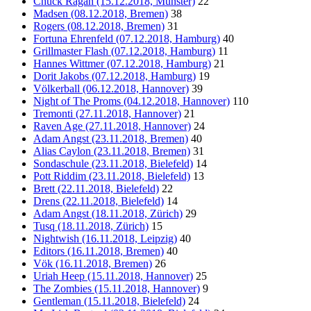
Chuck Ragan (15.12.2018, Münster)
22
Madsen (08.12.2018, Bremen)
38
Rogers (08.12.2018, Bremen)
31
Fortuna Ehrenfeld (07.12.2018, Hamburg)
40
Grillmaster Flash (07.12.2018, Hamburg)
11
Hannes Wittmer (07.12.2018, Hamburg)
21
Dorit Jakobs (07.12.2018, Hamburg)
19
Völkerball (06.12.2018, Hannover)
39
Night of The Proms (04.12.2018, Hannover)
110
Tremonti (27.11.2018, Hannover)
21
Raven Age (27.11.2018, Hannover)
24
Adam Angst (23.11.2018, Bremen)
40
Alias Caylon (23.11.2018, Bremen)
31
Sondaschule (23.11.2018, Bielefeld)
14
Pott Riddim (23.11.2018, Bielefeld)
13
Brett (22.11.2018, Bielefeld)
22
Drens (22.11.2018, Bielefeld)
14
Adam Angst (18.11.2018, Zürich)
29
Tusq (18.11.2018, Zürich)
15
Nightwish (16.11.2018, Leipzig)
40
Editors (16.11.2018, Bremen)
40
Vök (16.11.2018, Bremen)
26
Uriah Heep (15.11.2018, Hannover)
25
The Zombies (15.11.2018, Hannover)
9
Gentleman (15.11.2018, Bielefeld)
24