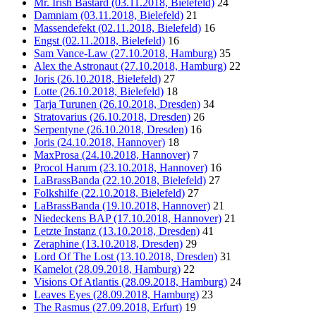
Mr. Irish Bastard (03.11.2018, Bielefeld)
24
Damniam (03.11.2018, Bielefeld)
21
Massendefekt (02.11.2018, Bielefeld)
16
Engst (02.11.2018, Bielefeld)
16
Sam Vance-Law (27.10.2018, Hamburg)
35
Alex the Astronaut (27.10.2018, Hamburg)
22
Joris (26.10.2018, Bielefeld)
27
Lotte (26.10.2018, Bielefeld)
18
Tarja Turunen (26.10.2018, Dresden)
34
Stratovarius (26.10.2018, Dresden)
26
Serpentyne (26.10.2018, Dresden)
16
Joris (24.10.2018, Hannover)
18
MaxProsa (24.10.2018, Hannover)
7
Procol Harum (23.10.2018, Hannover)
16
LaBrassBanda (22.10.2018, Bielefeld)
27
Folkshilfe (22.10.2018, Bielefeld)
27
LaBrassBanda (19.10.2018, Hannover)
21
Niedeckens BAP (17.10.2018, Hannover)
21
Letzte Instanz (13.10.2018, Dresden)
41
Zeraphine (13.10.2018, Dresden)
29
Lord Of The Lost (13.10.2018, Dresden)
31
Kamelot (28.09.2018, Hamburg)
22
Visions Of Atlantis (28.09.2018, Hamburg)
24
Leaves Eyes (28.09.2018, Hamburg)
23
The Rasmus (27.09.2018, Erfurt)
19