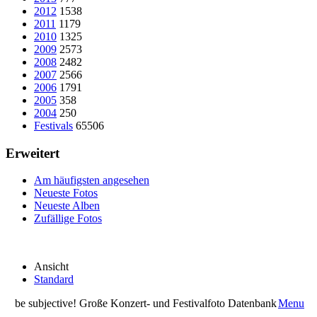
2012
1538
2011
1179
2010
1325
2009
2573
2008
2482
2007
2566
2006
1791
2005
358
2004
250
Festivals
65506
Erweitert
Am häufigsten angesehen
Neueste Fotos
Neueste Alben
Zufällige Fotos
Ansicht
Standard
be subjective! Große Konzert- und Festivalfoto Datenbank
Menu