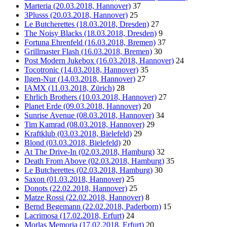
Marteria (20.03.2018, Hannover)
37
3Plusss (20.03.2018, Hannover)
25
Le Butcherettes (18.03.2018, Dresden)
27
The Noisy Blacks (18.03.2018, Dresden)
9
Fortuna Ehrenfeld (16.03.2018, Bremen)
37
Grillmaster Flash (16.03.2018, Bremen)
30
Post Modern Jukebox (16.03.2018, Hannover)
24
Tocotronic (14.03.2018, Hannover)
35
Ilgen-Nur (14.03.2018, Hannover)
27
IAMX (11.03.2018, Zürich)
28
Ehrlich Brothers (10.03.2018, Hannover)
27
Planet Erde (09.03.2018, Hannover)
20
Sunrise Avenue (08.03.2018, Hannover)
34
Tim Kamrad (08.03.2018, Hannover)
29
Kraftklub (03.03.2018, Bielefeld)
29
Blond (03.03.2018, Bielefeld)
20
At The Drive-In (02.03.2018, Hamburg)
32
Death From Above (02.03.2018, Hamburg)
35
Le Butcherettes (02.03.2018, Hamburg)
30
Saxon (01.03.2018, Hannover)
25
Donots (22.02.2018, Hannover)
25
Matze Rossi (22.02.2018, Hannover)
8
Bernd Begemann (22.02.2018, Paderborn)
15
Lacrimosa (17.02.2018, Erfurt)
24
Morlas Memoria (17.02.2018, Erfurt)
20