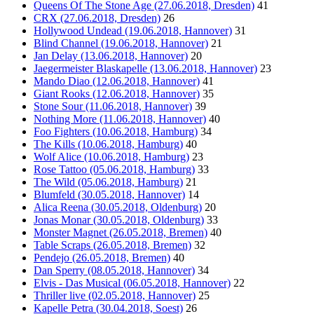
Queens Of The Stone Age (27.06.2018, Dresden)
41
CRX (27.06.2018, Dresden)
26
Hollywood Undead (19.06.2018, Hannover)
31
Blind Channel (19.06.2018, Hannover)
21
Jan Delay (13.06.2018, Hannover)
20
Jaegermeister Blaskapelle (13.06.2018, Hannover)
23
Mando Diao (12.06.2018, Hannover)
41
Giant Rooks (12.06.2018, Hannover)
35
Stone Sour (11.06.2018, Hannover)
39
Nothing More (11.06.2018, Hannover)
40
Foo Fighters (10.06.2018, Hamburg)
34
The Kills (10.06.2018, Hamburg)
40
Wolf Alice (10.06.2018, Hamburg)
23
Rose Tattoo (05.06.2018, Hamburg)
33
The Wild (05.06.2018, Hamburg)
21
Blumfeld (30.05.2018, Hannover)
14
Alica Reena (30.05.2018, Oldenburg)
20
Jonas Monar (30.05.2018, Oldenburg)
33
Monster Magnet (26.05.2018, Bremen)
40
Table Scraps (26.05.2018, Bremen)
32
Pendejo (26.05.2018, Bremen)
40
Dan Sperry (08.05.2018, Hannover)
34
Elvis - Das Musical (06.05.2018, Hannover)
22
Thriller live (02.05.2018, Hannover)
25
Kapelle Petra (30.04.2018, Soest)
26