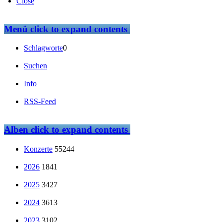
Close
Menü
click to expand contents
Schlagworte
0
Suchen
Info
RSS-Feed
Alben
click to expand contents
Konzerte
55244
2026
1841
2025
3427
2024
3613
2023
3102