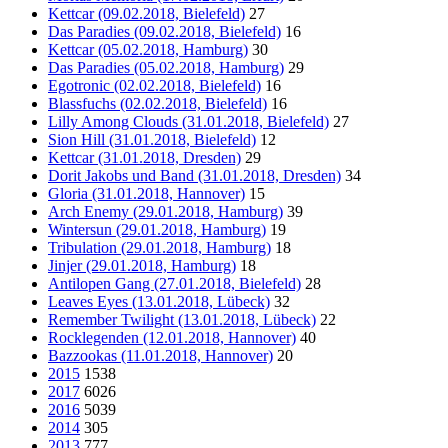
Kettcar (09.02.2018, Bielefeld)
27
Das Paradies (09.02.2018, Bielefeld)
16
Kettcar (05.02.2018, Hamburg)
30
Das Paradies (05.02.2018, Hamburg)
29
Egotronic (02.02.2018, Bielefeld)
16
Blassfuchs (02.02.2018, Bielefeld)
16
Lilly Among Clouds (31.01.2018, Bielefeld)
27
Sion Hill (31.01.2018, Bielefeld)
12
Kettcar (31.01.2018, Dresden)
29
Dorit Jakobs und Band (31.01.2018, Dresden)
34
Gloria (31.01.2018, Hannover)
15
Arch Enemy (29.01.2018, Hamburg)
39
Wintersun (29.01.2018, Hamburg)
19
Tribulation (29.01.2018, Hamburg)
18
Jinjer (29.01.2018, Hamburg)
18
Antilopen Gang (27.01.2018, Bielefeld)
28
Leaves Eyes (13.01.2018, Lübeck)
32
Remember Twilight (13.01.2018, Lübeck)
22
Rocklegenden (12.01.2018, Hannover)
40
Bazzookas (11.01.2018, Hannover)
20
2015
1538
2017
6026
2016
5039
2014
305
2013
777