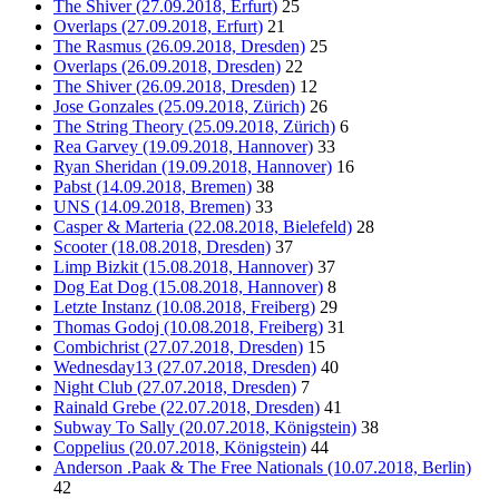
The Shiver (27.09.2018, Erfurt)
25
Overlaps (27.09.2018, Erfurt)
21
The Rasmus (26.09.2018, Dresden)
25
Overlaps (26.09.2018, Dresden)
22
The Shiver (26.09.2018, Dresden)
12
Jose Gonzales (25.09.2018, Zürich)
26
The String Theory (25.09.2018, Zürich)
6
Rea Garvey (19.09.2018, Hannover)
33
Ryan Sheridan (19.09.2018, Hannover)
16
Pabst (14.09.2018, Bremen)
38
UNS (14.09.2018, Bremen)
33
Casper & Marteria (22.08.2018, Bielefeld)
28
Scooter (18.08.2018, Dresden)
37
Limp Bizkit (15.08.2018, Hannover)
37
Dog Eat Dog (15.08.2018, Hannover)
8
Letzte Instanz (10.08.2018, Freiberg)
29
Thomas Godoj (10.08.2018, Freiberg)
31
Combichrist (27.07.2018, Dresden)
15
Wednesday13 (27.07.2018, Dresden)
40
Night Club (27.07.2018, Dresden)
7
Rainald Grebe (22.07.2018, Dresden)
41
Subway To Sally (20.07.2018, Königstein)
38
Coppelius (20.07.2018, Königstein)
44
Anderson .Paak & The Free Nationals (10.07.2018, Berlin)
42