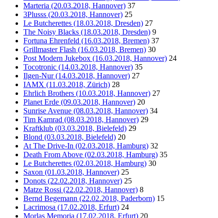
Marteria (20.03.2018, Hannover)
37
3Plusss (20.03.2018, Hannover)
25
Le Butcherettes (18.03.2018, Dresden)
27
The Noisy Blacks (18.03.2018, Dresden)
9
Fortuna Ehrenfeld (16.03.2018, Bremen)
37
Grillmaster Flash (16.03.2018, Bremen)
30
Post Modern Jukebox (16.03.2018, Hannover)
24
Tocotronic (14.03.2018, Hannover)
35
Ilgen-Nur (14.03.2018, Hannover)
27
IAMX (11.03.2018, Zürich)
28
Ehrlich Brothers (10.03.2018, Hannover)
27
Planet Erde (09.03.2018, Hannover)
20
Sunrise Avenue (08.03.2018, Hannover)
34
Tim Kamrad (08.03.2018, Hannover)
29
Kraftklub (03.03.2018, Bielefeld)
29
Blond (03.03.2018, Bielefeld)
20
At The Drive-In (02.03.2018, Hamburg)
32
Death From Above (02.03.2018, Hamburg)
35
Le Butcherettes (02.03.2018, Hamburg)
30
Saxon (01.03.2018, Hannover)
25
Donots (22.02.2018, Hannover)
25
Matze Rossi (22.02.2018, Hannover)
8
Bernd Begemann (22.02.2018, Paderborn)
15
Lacrimosa (17.02.2018, Erfurt)
24
Morlas Memoria (17.02.2018, Erfurt)
20