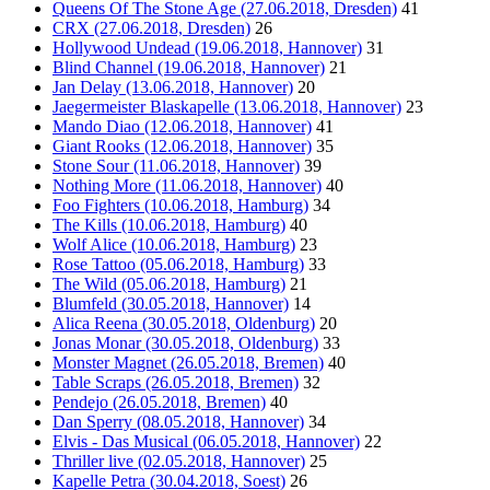
Queens Of The Stone Age (27.06.2018, Dresden)
41
CRX (27.06.2018, Dresden)
26
Hollywood Undead (19.06.2018, Hannover)
31
Blind Channel (19.06.2018, Hannover)
21
Jan Delay (13.06.2018, Hannover)
20
Jaegermeister Blaskapelle (13.06.2018, Hannover)
23
Mando Diao (12.06.2018, Hannover)
41
Giant Rooks (12.06.2018, Hannover)
35
Stone Sour (11.06.2018, Hannover)
39
Nothing More (11.06.2018, Hannover)
40
Foo Fighters (10.06.2018, Hamburg)
34
The Kills (10.06.2018, Hamburg)
40
Wolf Alice (10.06.2018, Hamburg)
23
Rose Tattoo (05.06.2018, Hamburg)
33
The Wild (05.06.2018, Hamburg)
21
Blumfeld (30.05.2018, Hannover)
14
Alica Reena (30.05.2018, Oldenburg)
20
Jonas Monar (30.05.2018, Oldenburg)
33
Monster Magnet (26.05.2018, Bremen)
40
Table Scraps (26.05.2018, Bremen)
32
Pendejo (26.05.2018, Bremen)
40
Dan Sperry (08.05.2018, Hannover)
34
Elvis - Das Musical (06.05.2018, Hannover)
22
Thriller live (02.05.2018, Hannover)
25
Kapelle Petra (30.04.2018, Soest)
26