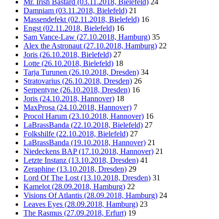
Mr. Irish Bastard (03.11.2018, Bielefeld)
24
Damniam (03.11.2018, Bielefeld)
21
Massendefekt (02.11.2018, Bielefeld)
16
Engst (02.11.2018, Bielefeld)
16
Sam Vance-Law (27.10.2018, Hamburg)
35
Alex the Astronaut (27.10.2018, Hamburg)
22
Joris (26.10.2018, Bielefeld)
27
Lotte (26.10.2018, Bielefeld)
18
Tarja Turunen (26.10.2018, Dresden)
34
Stratovarius (26.10.2018, Dresden)
26
Serpentyne (26.10.2018, Dresden)
16
Joris (24.10.2018, Hannover)
18
MaxProsa (24.10.2018, Hannover)
7
Procol Harum (23.10.2018, Hannover)
16
LaBrassBanda (22.10.2018, Bielefeld)
27
Folkshilfe (22.10.2018, Bielefeld)
27
LaBrassBanda (19.10.2018, Hannover)
21
Niedeckens BAP (17.10.2018, Hannover)
21
Letzte Instanz (13.10.2018, Dresden)
41
Zeraphine (13.10.2018, Dresden)
29
Lord Of The Lost (13.10.2018, Dresden)
31
Kamelot (28.09.2018, Hamburg)
22
Visions Of Atlantis (28.09.2018, Hamburg)
24
Leaves Eyes (28.09.2018, Hamburg)
23
The Rasmus (27.09.2018, Erfurt)
19