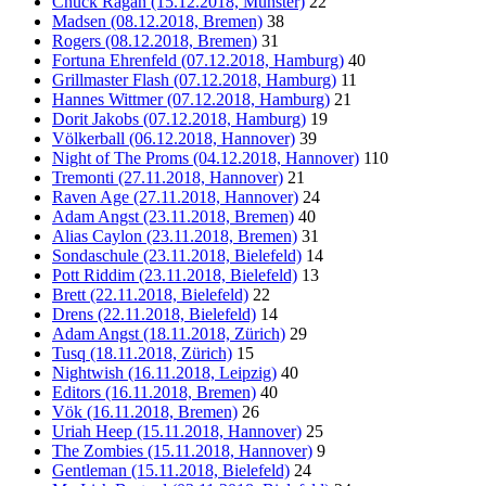
Chuck Ragan (15.12.2018, Münster)
22
Madsen (08.12.2018, Bremen)
38
Rogers (08.12.2018, Bremen)
31
Fortuna Ehrenfeld (07.12.2018, Hamburg)
40
Grillmaster Flash (07.12.2018, Hamburg)
11
Hannes Wittmer (07.12.2018, Hamburg)
21
Dorit Jakobs (07.12.2018, Hamburg)
19
Völkerball (06.12.2018, Hannover)
39
Night of The Proms (04.12.2018, Hannover)
110
Tremonti (27.11.2018, Hannover)
21
Raven Age (27.11.2018, Hannover)
24
Adam Angst (23.11.2018, Bremen)
40
Alias Caylon (23.11.2018, Bremen)
31
Sondaschule (23.11.2018, Bielefeld)
14
Pott Riddim (23.11.2018, Bielefeld)
13
Brett (22.11.2018, Bielefeld)
22
Drens (22.11.2018, Bielefeld)
14
Adam Angst (18.11.2018, Zürich)
29
Tusq (18.11.2018, Zürich)
15
Nightwish (16.11.2018, Leipzig)
40
Editors (16.11.2018, Bremen)
40
Vök (16.11.2018, Bremen)
26
Uriah Heep (15.11.2018, Hannover)
25
The Zombies (15.11.2018, Hannover)
9
Gentleman (15.11.2018, Bielefeld)
24