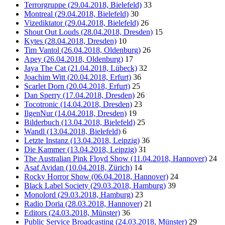
Terrorgruppe (29.04.2018, Bielefeld)
33
Montreal (29.04.2018, Bielefeld)
30
Vizediktator (29.04.2018, Bielefeld)
26
Shout Out Louds (28.04.2018, Dresden)
15
Kytes (28.04.2018, Dresden)
10
Tim Vantol (26.04.2018, Oldenburg)
26
Apey (26.04.2018, Oldenburg)
17
Jaya The Cat (21.04.2018, Lübeck)
32
Joachim Witt (20.04.2018, Erfurt)
36
Scarlet Dorn (20.04.2018, Erfurt)
25
Dan Sperry (17.04.2018, Dresden)
26
Tocotronic (14.04.2018, Dresden)
23
IlgenNur (14.04.2018, Dresden)
19
Bilderbuch (13.04.2018, Bielefeld)
25
Wandl (13.04.2018, Bielefeld)
6
Letzte Instanz (13.04.2018, Leipzig)
36
Die Kammer (13.04.2018, Leipzig)
31
The Australian Pink Floyd Show (11.04.2018, Hannover)
24
Asaf Avidan (10.04.2018, Zürich)
14
Rocky Horror Show (06.04.2018, Hannover)
24
Black Label Society (29.03.2018, Hamburg)
39
Monolord (29.03.2018, Hamburg)
23
Radio Doria (28.03.2018, Hannover)
21
Editors (24.03.2018, Münster)
36
Public Service Broadcasting (24.03.2018, Münster)
29