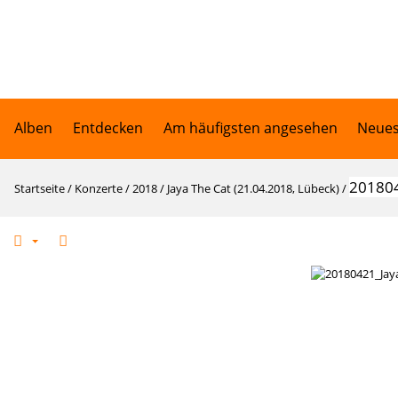
Alben
Entdecken
Am häufigsten angesehen
Neues
201804
Startseite
/
Konzerte
/
2018
/
Jaya The Cat (21.04.2018, Lübeck)
/