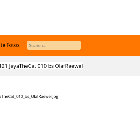
te Fotos
21 JayaTheCat 010 bs OlafRaewel