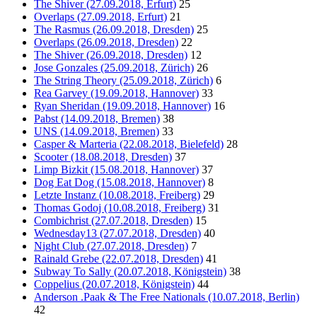
The Shiver (27.09.2018, Erfurt)
25
Overlaps (27.09.2018, Erfurt)
21
The Rasmus (26.09.2018, Dresden)
25
Overlaps (26.09.2018, Dresden)
22
The Shiver (26.09.2018, Dresden)
12
Jose Gonzales (25.09.2018, Zürich)
26
The String Theory (25.09.2018, Zürich)
6
Rea Garvey (19.09.2018, Hannover)
33
Ryan Sheridan (19.09.2018, Hannover)
16
Pabst (14.09.2018, Bremen)
38
UNS (14.09.2018, Bremen)
33
Casper & Marteria (22.08.2018, Bielefeld)
28
Scooter (18.08.2018, Dresden)
37
Limp Bizkit (15.08.2018, Hannover)
37
Dog Eat Dog (15.08.2018, Hannover)
8
Letzte Instanz (10.08.2018, Freiberg)
29
Thomas Godoj (10.08.2018, Freiberg)
31
Combichrist (27.07.2018, Dresden)
15
Wednesday13 (27.07.2018, Dresden)
40
Night Club (27.07.2018, Dresden)
7
Rainald Grebe (22.07.2018, Dresden)
41
Subway To Sally (20.07.2018, Königstein)
38
Coppelius (20.07.2018, Königstein)
44
Anderson .Paak & The Free Nationals (10.07.2018, Berlin)
42