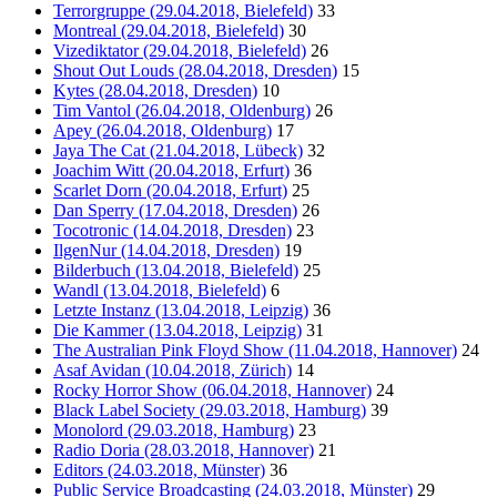
Terrorgruppe (29.04.2018, Bielefeld)
33
Montreal (29.04.2018, Bielefeld)
30
Vizediktator (29.04.2018, Bielefeld)
26
Shout Out Louds (28.04.2018, Dresden)
15
Kytes (28.04.2018, Dresden)
10
Tim Vantol (26.04.2018, Oldenburg)
26
Apey (26.04.2018, Oldenburg)
17
Jaya The Cat (21.04.2018, Lübeck)
32
Joachim Witt (20.04.2018, Erfurt)
36
Scarlet Dorn (20.04.2018, Erfurt)
25
Dan Sperry (17.04.2018, Dresden)
26
Tocotronic (14.04.2018, Dresden)
23
IlgenNur (14.04.2018, Dresden)
19
Bilderbuch (13.04.2018, Bielefeld)
25
Wandl (13.04.2018, Bielefeld)
6
Letzte Instanz (13.04.2018, Leipzig)
36
Die Kammer (13.04.2018, Leipzig)
31
The Australian Pink Floyd Show (11.04.2018, Hannover)
24
Asaf Avidan (10.04.2018, Zürich)
14
Rocky Horror Show (06.04.2018, Hannover)
24
Black Label Society (29.03.2018, Hamburg)
39
Monolord (29.03.2018, Hamburg)
23
Radio Doria (28.03.2018, Hannover)
21
Editors (24.03.2018, Münster)
36
Public Service Broadcasting (24.03.2018, Münster)
29