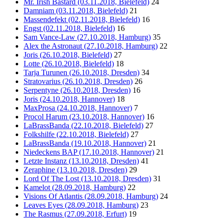
Mr. Irish Bastard (03.11.2018, Bielefeld)
24
Damniam (03.11.2018, Bielefeld)
21
Massendefekt (02.11.2018, Bielefeld)
16
Engst (02.11.2018, Bielefeld)
16
Sam Vance-Law (27.10.2018, Hamburg)
35
Alex the Astronaut (27.10.2018, Hamburg)
22
Joris (26.10.2018, Bielefeld)
27
Lotte (26.10.2018, Bielefeld)
18
Tarja Turunen (26.10.2018, Dresden)
34
Stratovarius (26.10.2018, Dresden)
26
Serpentyne (26.10.2018, Dresden)
16
Joris (24.10.2018, Hannover)
18
MaxProsa (24.10.2018, Hannover)
7
Procol Harum (23.10.2018, Hannover)
16
LaBrassBanda (22.10.2018, Bielefeld)
27
Folkshilfe (22.10.2018, Bielefeld)
27
LaBrassBanda (19.10.2018, Hannover)
21
Niedeckens BAP (17.10.2018, Hannover)
21
Letzte Instanz (13.10.2018, Dresden)
41
Zeraphine (13.10.2018, Dresden)
29
Lord Of The Lost (13.10.2018, Dresden)
31
Kamelot (28.09.2018, Hamburg)
22
Visions Of Atlantis (28.09.2018, Hamburg)
24
Leaves Eyes (28.09.2018, Hamburg)
23
The Rasmus (27.09.2018, Erfurt)
19