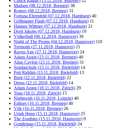
Chuck Ragan (15.12.2018, Münster)
22
Madsen (08.12.2018, Bremen)
38
Rogers (08.12.2018, Bremen)
31
Fortuna Ehrenfeld (07.12.2018, Hamburg)
40
Grillmaster Flash (07.12.2018, Hamburg)
11
Hannes Wittmer (07.12.2018, Hamburg)
21
Dorit Jakobs (07.12.2018, Hamburg)
19
Völkerball (06.12.2018, Hannover)
39
Night of The Proms (04.12.2018, Hannover)
110
Tremonti (27.11.2018, Hannover)
21
Raven Age (27.11.2018, Hannover)
24
Adam Angst (23.11.2018, Bremen)
40
Alias Caylon (23.11.2018, Bremen)
31
Sondaschule (23.11.2018, Bielefeld)
14
Pott Riddim (23.11.2018, Bielefeld)
13
Brett (22.11.2018, Bielefeld)
22
Drens (22.11.2018, Bielefeld)
14
Adam Angst (18.11.2018, Zürich)
29
Tusq (18.11.2018, Zürich)
15
Nightwish (16.11.2018, Leipzig)
40
Editors (16.11.2018, Bremen)
40
Vök (16.11.2018, Bremen)
26
Uriah Heep (15.11.2018, Hannover)
25
The Zombies (15.11.2018, Hannover)
9
Gentleman (15.11.2018, Bielefeld)
24