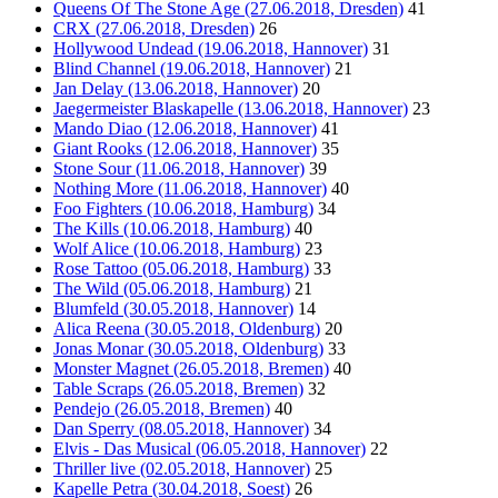
Queens Of The Stone Age (27.06.2018, Dresden)
41
CRX (27.06.2018, Dresden)
26
Hollywood Undead (19.06.2018, Hannover)
31
Blind Channel (19.06.2018, Hannover)
21
Jan Delay (13.06.2018, Hannover)
20
Jaegermeister Blaskapelle (13.06.2018, Hannover)
23
Mando Diao (12.06.2018, Hannover)
41
Giant Rooks (12.06.2018, Hannover)
35
Stone Sour (11.06.2018, Hannover)
39
Nothing More (11.06.2018, Hannover)
40
Foo Fighters (10.06.2018, Hamburg)
34
The Kills (10.06.2018, Hamburg)
40
Wolf Alice (10.06.2018, Hamburg)
23
Rose Tattoo (05.06.2018, Hamburg)
33
The Wild (05.06.2018, Hamburg)
21
Blumfeld (30.05.2018, Hannover)
14
Alica Reena (30.05.2018, Oldenburg)
20
Jonas Monar (30.05.2018, Oldenburg)
33
Monster Magnet (26.05.2018, Bremen)
40
Table Scraps (26.05.2018, Bremen)
32
Pendejo (26.05.2018, Bremen)
40
Dan Sperry (08.05.2018, Hannover)
34
Elvis - Das Musical (06.05.2018, Hannover)
22
Thriller live (02.05.2018, Hannover)
25
Kapelle Petra (30.04.2018, Soest)
26