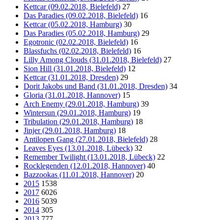
Kettcar (09.02.2018, Bielefeld)
27
Das Paradies (09.02.2018, Bielefeld)
16
Kettcar (05.02.2018, Hamburg)
30
Das Paradies (05.02.2018, Hamburg)
29
Egotronic (02.02.2018, Bielefeld)
16
Blassfuchs (02.02.2018, Bielefeld)
16
Lilly Among Clouds (31.01.2018, Bielefeld)
27
Sion Hill (31.01.2018, Bielefeld)
12
Kettcar (31.01.2018, Dresden)
29
Dorit Jakobs und Band (31.01.2018, Dresden)
34
Gloria (31.01.2018, Hannover)
15
Arch Enemy (29.01.2018, Hamburg)
39
Wintersun (29.01.2018, Hamburg)
19
Tribulation (29.01.2018, Hamburg)
18
Jinjer (29.01.2018, Hamburg)
18
Antilopen Gang (27.01.2018, Bielefeld)
28
Leaves Eyes (13.01.2018, Lübeck)
32
Remember Twilight (13.01.2018, Lübeck)
22
Rocklegenden (12.01.2018, Hannover)
40
Bazzookas (11.01.2018, Hannover)
20
2015
1538
2017
6026
2016
5039
2014
305
2013
777