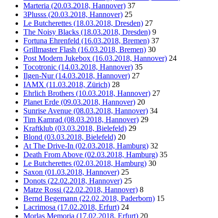
Marteria (20.03.2018, Hannover)
37
3Plusss (20.03.2018, Hannover)
25
Le Butcherettes (18.03.2018, Dresden)
27
The Noisy Blacks (18.03.2018, Dresden)
9
Fortuna Ehrenfeld (16.03.2018, Bremen)
37
Grillmaster Flash (16.03.2018, Bremen)
30
Post Modern Jukebox (16.03.2018, Hannover)
24
Tocotronic (14.03.2018, Hannover)
35
Ilgen-Nur (14.03.2018, Hannover)
27
IAMX (11.03.2018, Zürich)
28
Ehrlich Brothers (10.03.2018, Hannover)
27
Planet Erde (09.03.2018, Hannover)
20
Sunrise Avenue (08.03.2018, Hannover)
34
Tim Kamrad (08.03.2018, Hannover)
29
Kraftklub (03.03.2018, Bielefeld)
29
Blond (03.03.2018, Bielefeld)
20
At The Drive-In (02.03.2018, Hamburg)
32
Death From Above (02.03.2018, Hamburg)
35
Le Butcherettes (02.03.2018, Hamburg)
30
Saxon (01.03.2018, Hannover)
25
Donots (22.02.2018, Hannover)
25
Matze Rossi (22.02.2018, Hannover)
8
Bernd Begemann (22.02.2018, Paderborn)
15
Lacrimosa (17.02.2018, Erfurt)
24
Morlas Memoria (17.02.2018, Erfurt)
20