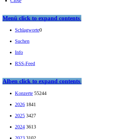
Close
Menü
click to expand contents
Schlagworte
0
Suchen
Info
RSS-Feed
Alben
click to expand contents
Konzerte
55244
2026
1841
2025
3427
2024
3613
2023
3102