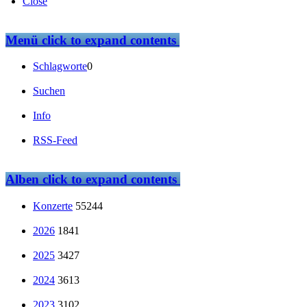
Close
Menü
click to expand contents
Schlagworte
0
Suchen
Info
RSS-Feed
Alben
click to expand contents
Konzerte
55244
2026
1841
2025
3427
2024
3613
2023
3102