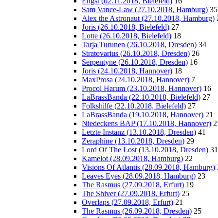
Engst (02.11.2018, Bielefeld)
16
Sam Vance-Law (27.10.2018, Hamburg)
35
Alex the Astronaut (27.10.2018, Hamburg)
Joris (26.10.2018, Bielefeld)
27
Lotte (26.10.2018, Bielefeld)
18
Tarja Turunen (26.10.2018, Dresden)
34
Stratovarius (26.10.2018, Dresden)
26
Serpentyne (26.10.2018, Dresden)
16
Joris (24.10.2018, Hannover)
18
MaxProsa (24.10.2018, Hannover)
7
Procol Harum (23.10.2018, Hannover)
16
LaBrassBanda (22.10.2018, Bielefeld)
27
Folkshilfe (22.10.2018, Bielefeld)
27
LaBrassBanda (19.10.2018, Hannover)
21
Niedeckens BAP (17.10.2018, Hannover)
2
Letzte Instanz (13.10.2018, Dresden)
41
Zeraphine (13.10.2018, Dresden)
29
Lord Of The Lost (13.10.2018, Dresden)
31
Kamelot (28.09.2018, Hamburg)
22
Visions Of Atlantis (28.09.2018, Hamburg)
Leaves Eyes (28.09.2018, Hamburg)
23
The Rasmus (27.09.2018, Erfurt)
19
The Shiver (27.09.2018, Erfurt)
25
Overlaps (27.09.2018, Erfurt)
21
The Rasmus (26.09.2018, Dresden)
25