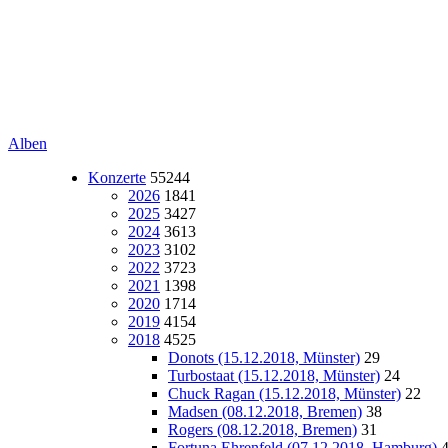
Alben
Konzerte
55244
2026
1841
2025
3427
2024
3613
2023
3102
2022
3723
2021
1398
2020
1714
2019
4154
2018
4525
Donots (15.12.2018, Münster)
29
Turbostaat (15.12.2018, Münster)
24
Chuck Ragan (15.12.2018, Münster)
22
Madsen (08.12.2018, Bremen)
38
Rogers (08.12.2018, Bremen)
31
Fortuna Ehrenfeld (07.12.2018, Hamburg)