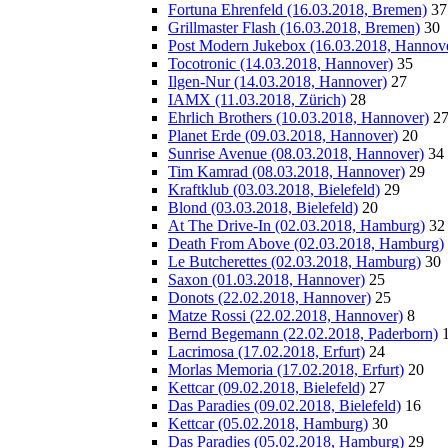
Fortuna Ehrenfeld (16.03.2018, Bremen)
37
Grillmaster Flash (16.03.2018, Bremen)
30
Post Modern Jukebox (16.03.2018, Hannov
Tocotronic (14.03.2018, Hannover)
35
Ilgen-Nur (14.03.2018, Hannover)
27
IAMX (11.03.2018, Zürich)
28
Ehrlich Brothers (10.03.2018, Hannover)
2
Planet Erde (09.03.2018, Hannover)
20
Sunrise Avenue (08.03.2018, Hannover)
34
Tim Kamrad (08.03.2018, Hannover)
29
Kraftklub (03.03.2018, Bielefeld)
29
Blond (03.03.2018, Bielefeld)
20
At The Drive-In (02.03.2018, Hamburg)
32
Death From Above (02.03.2018, Hamburg)
Le Butcherettes (02.03.2018, Hamburg)
30
Saxon (01.03.2018, Hannover)
25
Donots (22.02.2018, Hannover)
25
Matze Rossi (22.02.2018, Hannover)
8
Bernd Begemann (22.02.2018, Paderborn)
Lacrimosa (17.02.2018, Erfurt)
24
Morlas Memoria (17.02.2018, Erfurt)
20
Kettcar (09.02.2018, Bielefeld)
27
Das Paradies (09.02.2018, Bielefeld)
16
Kettcar (05.02.2018, Hamburg)
30
Das Paradies (05.02.2018, Hamburg)
29