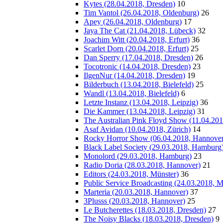
Kytes (28.04.2018, Dresden)
10
Tim Vantol (26.04.2018, Oldenburg)
26
Apey (26.04.2018, Oldenburg)
17
Jaya The Cat (21.04.2018, Lübeck)
32
Joachim Witt (20.04.2018, Erfurt)
36
Scarlet Dorn (20.04.2018, Erfurt)
25
Dan Sperry (17.04.2018, Dresden)
26
Tocotronic (14.04.2018, Dresden)
23
IlgenNur (14.04.2018, Dresden)
19
Bilderbuch (13.04.2018, Bielefeld)
25
Wandl (13.04.2018, Bielefeld)
6
Letzte Instanz (13.04.2018, Leipzig)
36
Die Kammer (13.04.2018, Leipzig)
31
The Australian Pink Floyd Show (11.04.20
Asaf Avidan (10.04.2018, Zürich)
14
Rocky Horror Show (06.04.2018, Hannover
Black Label Society (29.03.2018, Hamburg
Monolord (29.03.2018, Hamburg)
23
Radio Doria (28.03.2018, Hannover)
21
Editors (24.03.2018, Münster)
36
Public Service Broadcasting (24.03.2018, M
Marteria (20.03.2018, Hannover)
37
3Plusss (20.03.2018, Hannover)
25
Le Butcherettes (18.03.2018, Dresden)
27
The Noisy Blacks (18.03.2018, Dresden)
9