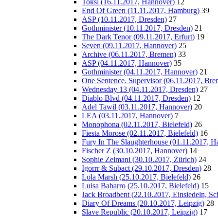
Toksi (16.11.2017, Hannover)
12
End Of Green (11.11.2017, Hamburg)
39
ASP (10.11.2017, Dresden)
27
Gothminister (10.11.2017, Dresden)
21
The Dark Tenor (09.11.2017, Erfurt)
19
Seven (09.11.2017, Hannover)
25
Archive (06.11.2017, Bremen)
33
ASP (04.11.2017, Hannover)
35
Gothminister (04.11.2017, Hannover)
21
One Sentence. Supervisor (06.11.2017, Bre
Wednesday 13 (04.11.2017, Dresden)
27
Diablo Blvd (04.11.2017, Dresden)
12
Adel Tawil (03.11.2017, Hannover)
20
LEA (03.11.2017, Hannover)
7
Monophona (02.11.2017, Bielefeld)
26
Fiesta Morose (02.11.2017, Bielefeld)
16
Fury In The Slaughterhouse (01.11.2017, H
Fischer Z (30.10.2017, Hannover)
14
Sophie Zelmani (30.10.2017, Zürich)
24
Igorrr & Subact (29.10.2017, Dresden)
28
Lola Marsh (25.10.2017, Bielefeld)
26
Luisa Babarro (25.10.2017, Bielefeld)
15
Jack Broadbent (22.10.2017, Einsiedeln, Sc
Diary Of Dreams (20.10.2017, Leipzig)
28
Slave Republic (20.10.2017, Leipzig)
17