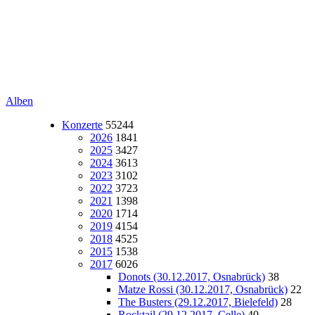
Alben
Konzerte
55244
2026
1841
2025
3427
2024
3613
2023
3102
2022
3723
2021
1398
2020
1714
2019
4154
2018
4525
2015
1538
2017
6026
Donots (30.12.2017, Osnabrück)
38
Matze Rossi (30.12.2017, Osnabrück)
22
The Busters (29.12.2017, Bielefeld)
28
Rocktail (29.12.2017, Celle)
40