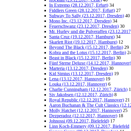
In Extremo (28.12.2017, Erfurt)
34
Fiddlers Green (28.12.2017, Erfurt)
27
Subway To Sally (23.12.2017, Dresden)
40
Mono Inc. (23.12.2017, Dresden)
34
Feuerschwanz (23.12.2017, Dresden)
30
Mr. Hurley und die Pulveraffen (23.12.2017
Santa Cruz (19.12.2017, Hamburg)
34
Skarlett Riot (19.12.2017, Hamburg)
12
Beyond The Black (15.12.2017, Berlin)
29
Kobra and the Lotus (15.12.2017, Berlin)
2
Beast in Black (15.12.2017, Berlin)
30
Fünf Sterne Deluxe (14.12.2017, Hannover
Marteria (13.12.2017, Dresden)
30
Kid Simius (13.12.2017, Dresden)
19
Lena (13.12.2017, Hannover)
19
Louka (13.12.2017, Hannover)
6
Charlie Cunningham (12.12.2017, Zürich)
1
Siv Jakobsen (12.12.2017, Zürich)
8
Royal Republic (12.12.2017, Hannover)
21
Aaron Buchanan & The Cult Classics (12.1
Molly Hatchet (12.12.2017, Hannover)
25
Dezperadoz (12.12.2017, Hannover)
18
Johnossi (09.12.2017, Bielefeld)
17
Linn Koch-Emmery (09.12.2017, Bielefeld