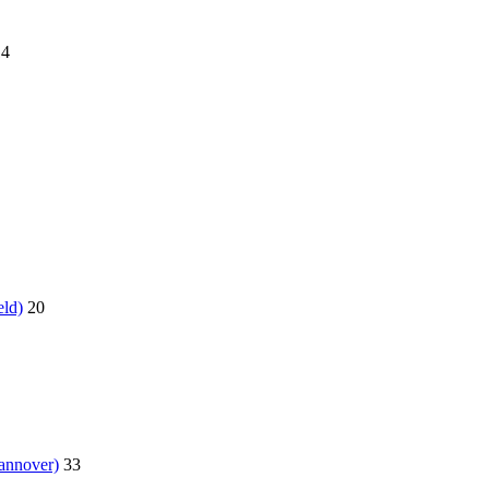
14
eld)
20
annover)
33