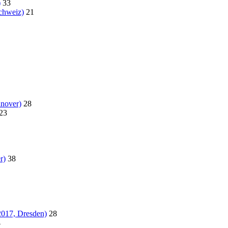
)
33
chweiz)
21
nover)
28
23
r)
38
2017, Dresden)
28
4