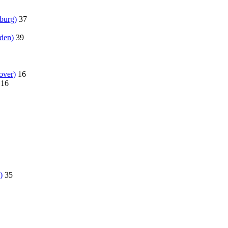
burg)
37
den)
39
over)
16
16
)
35