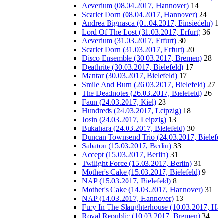
Aeverium (08.04.2017, Hannover)
14
Scarlet Dorn (08.04.2017, Hannover)
24
Andrea Bignasca (01.04.2017, Einsiedeln)
Lord Of The Lost (31.03.2017, Erfurt)
36
Aeverium (31.03.2017, Erfurt)
30
Scarlet Dorn (31.03.2017, Erfurt)
20
Disco Ensemble (30.03.2017, Bremen)
28
Deathrite (30.03.2017, Bielefeld)
17
Mantar (30.03.2017, Bielefeld)
17
Smile And Burn (26.03.2017, Bielefeld)
27
The Deadnotes (26.03.2017, Bielefeld)
26
Faun (24.03.2017, Kiel)
28
Hundreds (24.03.2017, Leipzig)
18
Josin (24.03.2017, Leipzig)
13
Bukahara (24.03.2017, Bielefeld)
30
Duncan Townsend Trio (24.03.2017, Bielef
Sabaton (15.03.2017, Berlin)
33
Accept (15.03.2017, Berlin)
31
Twilight Force (15.03.2017, Berlin)
31
Mother's Cake (15.03.2017, Bielefeld)
9
NAP (15.03.2017, Bielefeld)
8
Mother's Cake (14.03.2017, Hannover)
31
NAP (14.03.2017, Hannover)
13
Fury In The Slaughterhouse (10.03.2017, H
Royal Republic (10.03.2017, Bremen)
34