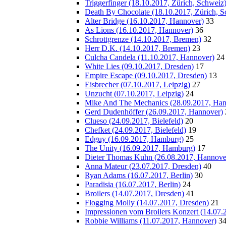
Triggerfinger (18.10.2017, Zürich, Schweiz
Death By Chocolate (18.10.2017, Zürich, S
Alter Bridge (16.10.2017, Hannover)
33
As Lions (16.10.2017, Hannover)
36
Schrottgrenze (14.10.2017, Bremen)
32
Herr D.K. (14.10.2017, Bremen)
23
Culcha Candela (11.10.2017, Hannover)
24
White Lies (09.10.2017, Dresden)
17
Empire Escape (09.10.2017, Dresden)
13
Eisbrecher (07.10.2017, Leipzig)
27
Unzucht (07.10.2017, Leipzig)
24
Mike And The Mechanics (28.09.2017, Han
Gerd Dudenhöffer (26.09.2017, Hannover)
Clueso (24.09.2017, Bielefeld)
20
Chefket (24.09.2017, Bielefeld)
19
Edguy (16.09.2017, Hamburg)
25
The Unity (16.09.2017, Hamburg)
17
Dieter Thomas Kuhn (26.08.2017, Hannove
Anna Mateur (23.07.2017, Dresden)
40
Ryan Adams (16.07.2017, Berlin)
30
Paradisia (16.07.2017, Berlin)
24
Broilers (14.07.2017, Dresden)
41
Flogging Molly (14.07.2017, Dresden)
21
Impressionen vom Broilers Konzert (14.07.
Robbie Williams (11.07.2017, Hannover)
3