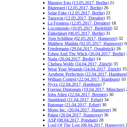
Massive Ego (13.05.2017, Berlin)
21
Blutengel (12.05.2017, Berlin)
26
Solar Fake (12.05.2017, Berlin)
22
Tanzwut (12.05.2017, Dresden)
35
La Frontera (12.05.2017, Dresden)
18
Locomondo (10.05.2017, Bielefeld)
32
Eläkeläiset (06.05.2017, Berlin)
31
Tom Schilling (02.05.2017, Hannover)
32
Matthew Matilda (02.05.2017, Hannover)
1
Friedemann (29.04.2017, Osnabrück)
26
Esben And The Witch (26.04.2017, Berlin)
Nada (26.04.2017, Berlin)
14
Chelsea Wolfe (24.04.2017, Zürich)
35
Wear Your Wounds (24.04.2017, Zürich)
35
Aesthetic Perfection (22.04.2017, Hamburg
William Control (22.04.2017, Hamburg)
10
Nyxx (22.04.2017, Hamburg)
7
Foreign Diplomats (19.04.2017, München)
John Allen (22.04.2017, Bremen)
30
Staubkind (21.04.2017, Erfurt)
34
Batomae (21.04.2017, Erfurt)
30
Mono Inc. (20.04.2017, Hannover)
36
Palast (20.04.2017, Hannover)
36
ASP (08.04.2017, Potsdam)
28
Lord Of The Lost (08.04.2017, Hannover)