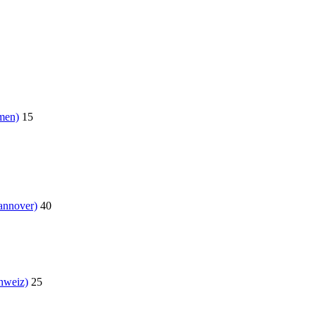
men)
15
annover)
40
hweiz)
25