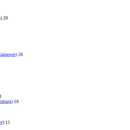
)
28
Hannover)
26
1
amburg)
18
r)
15