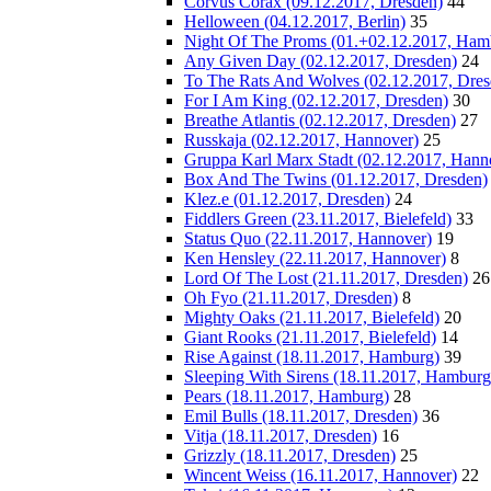
Corvus Corax (09.12.2017, Dresden)
44
Helloween (04.12.2017, Berlin)
35
Night Of The Proms (01.+02.12.2017, Ham
Any Given Day (02.12.2017, Dresden)
24
To The Rats And Wolves (02.12.2017, Dres
For I Am King (02.12.2017, Dresden)
30
Breathe Atlantis (02.12.2017, Dresden)
27
Russkaja (02.12.2017, Hannover)
25
Gruppa Karl Marx Stadt (02.12.2017, Hann
Box And The Twins (01.12.2017, Dresden)
Klez.e (01.12.2017, Dresden)
24
Fiddlers Green (23.11.2017, Bielefeld)
33
Status Quo (22.11.2017, Hannover)
19
Ken Hensley (22.11.2017, Hannover)
8
Lord Of The Lost (21.11.2017, Dresden)
26
Oh Fyo (21.11.2017, Dresden)
8
Mighty Oaks (21.11.2017, Bielefeld)
20
Giant Rooks (21.11.2017, Bielefeld)
14
Rise Against (18.11.2017, Hamburg)
39
Sleeping With Sirens (18.11.2017, Hamburg
Pears (18.11.2017, Hamburg)
28
Emil Bulls (18.11.2017, Dresden)
36
Vitja (18.11.2017, Dresden)
16
Grizzly (18.11.2017, Dresden)
25
Wincent Weiss (16.11.2017, Hannover)
22