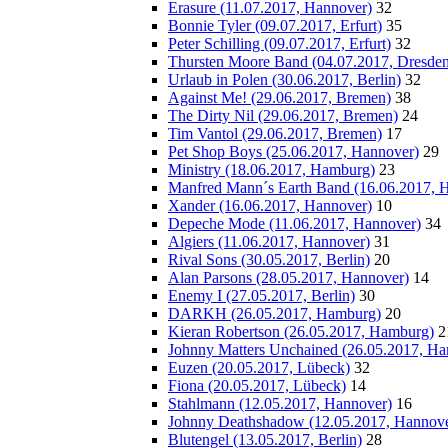
Erasure (11.07.2017, Hannover)
32
Bonnie Tyler (09.07.2017, Erfurt)
35
Peter Schilling (09.07.2017, Erfurt)
32
Thursten Moore Band (04.07.2017, Dresden
Urlaub in Polen (30.06.2017, Berlin)
32
Against Me! (29.06.2017, Bremen)
38
The Dirty Nil (29.06.2017, Bremen)
24
Tim Vantol (29.06.2017, Bremen)
17
Pet Shop Boys (25.06.2017, Hannover)
29
Ministry (18.06.2017, Hamburg)
23
Manfred Mann´s Earth Band (16.06.2017, 
Xander (16.06.2017, Hannover)
10
Depeche Mode (11.06.2017, Hannover)
34
Algiers (11.06.2017, Hannover)
31
Rival Sons (30.05.2017, Berlin)
20
Alan Parsons (28.05.2017, Hannover)
14
Enemy I (27.05.2017, Berlin)
30
DARKH (26.05.2017, Hamburg)
20
Kieran Robertson (26.05.2017, Hamburg)
2
Johnny Matters Unchained (26.05.2017, H
Euzen (20.05.2017, Lübeck)
32
Fiona (20.05.2017, Lübeck)
14
Stahlmann (12.05.2017, Hannover)
16
Johnny Deathshadow (12.05.2017, Hannove
Blutengel (13.05.2017, Berlin)
28