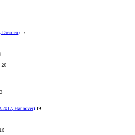
, Dresden)
17
4
)
20
3
2.2017, Hannover)
19
16