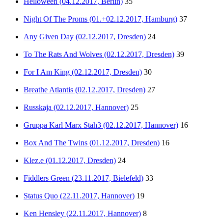
Helloween (04.12.2017, Berlin)
35
Night Of The Proms (01.+02.12.2017, Hamburg)
37
Any Given Day (02.12.2017, Dresden)
24
To The Rats And Wolves (02.12.2017, Dresden)
39
For I Am King (02.12.2017, Dresden)
30
Breathe Atlantis (02.12.2017, Dresden)
27
Russkaja (02.12.2017, Hannover)
25
Gruppa Karl Marx Stah3 (02.12.2017, Hannover)
16
Box And The Twins (01.12.2017, Dresden)
16
Klez.e (01.12.2017, Dresden)
24
Fiddlers Green (23.11.2017, Bielefeld)
33
Status Quo (22.11.2017, Hannover)
19
Ken Hensley (22.11.2017, Hannover)
8