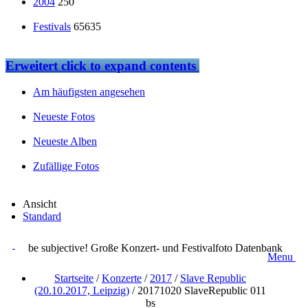
2004
250
Festivals
65635
Erweitert
click to expand contents
Am häufigsten angesehen
Neueste Fotos
Neueste Alben
Zufällige Fotos
Ansicht
Standard
be subjective! Große Konzert- und Festivalfoto Datenbank
Menu
Startseite
/
Konzerte
/
2017
/
Slave Republic
(20.10.2017, Leipzig)
/
20171020 SlaveRepublic 011
bs