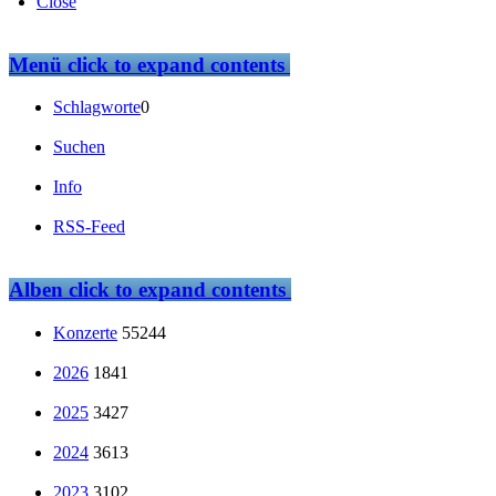
Close
Menü
click to expand contents
Schlagworte
0
Suchen
Info
RSS-Feed
Alben
click to expand contents
Konzerte
55244
2026
1841
2025
3427
2024
3613
2023
3102