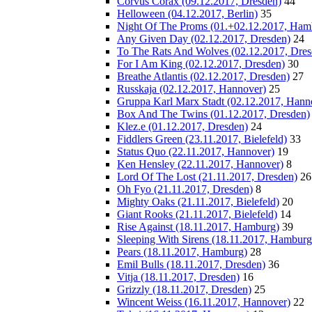
Corvus Corax (09.12.2017, Dresden)
44
Helloween (04.12.2017, Berlin)
35
Night Of The Proms (01.+02.12.2017, Ham
Any Given Day (02.12.2017, Dresden)
24
To The Rats And Wolves (02.12.2017, Dres
For I Am King (02.12.2017, Dresden)
30
Breathe Atlantis (02.12.2017, Dresden)
27
Russkaja (02.12.2017, Hannover)
25
Gruppa Karl Marx Stadt (02.12.2017, Hann
Box And The Twins (01.12.2017, Dresden)
Klez.e (01.12.2017, Dresden)
24
Fiddlers Green (23.11.2017, Bielefeld)
33
Status Quo (22.11.2017, Hannover)
19
Ken Hensley (22.11.2017, Hannover)
8
Lord Of The Lost (21.11.2017, Dresden)
26
Oh Fyo (21.11.2017, Dresden)
8
Mighty Oaks (21.11.2017, Bielefeld)
20
Giant Rooks (21.11.2017, Bielefeld)
14
Rise Against (18.11.2017, Hamburg)
39
Sleeping With Sirens (18.11.2017, Hamburg
Pears (18.11.2017, Hamburg)
28
Emil Bulls (18.11.2017, Dresden)
36
Vitja (18.11.2017, Dresden)
16
Grizzly (18.11.2017, Dresden)
25
Wincent Weiss (16.11.2017, Hannover)
22