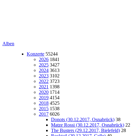
Alben
Konzerte
55244
2026
1841
2025
3427
2024
3613
2023
3102
2022
3723
2021
1398
2020
1714
2019
4154
2018
4525
2015
1538
2017
6026
Donots (30.12.2017, Osnabrück)
38
Matze Rossi (30.12.2017, Osnabrück)
22
The Busters (29.12.2017, Bielefeld)
28
Rocktail (29.12.2017, Celle)
40