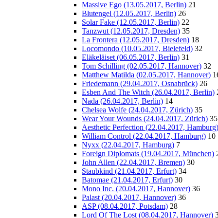
Massive Ego (13.05.2017, Berlin)
21
Blutengel (12.05.2017, Berlin)
26
Solar Fake (12.05.2017, Berlin)
22
Tanzwut (12.05.2017, Dresden)
35
La Frontera (12.05.2017, Dresden)
18
Locomondo (10.05.2017, Bielefeld)
32
Eläkeläiset (06.05.2017, Berlin)
31
Tom Schilling (02.05.2017, Hannover)
32
Matthew Matilda (02.05.2017, Hannover)
1
Friedemann (29.04.2017, Osnabrück)
26
Esben And The Witch (26.04.2017, Berlin)
Nada (26.04.2017, Berlin)
14
Chelsea Wolfe (24.04.2017, Zürich)
35
Wear Your Wounds (24.04.2017, Zürich)
35
Aesthetic Perfection (22.04.2017, Hamburg
William Control (22.04.2017, Hamburg)
10
Nyxx (22.04.2017, Hamburg)
7
Foreign Diplomats (19.04.2017, München)
John Allen (22.04.2017, Bremen)
30
Staubkind (21.04.2017, Erfurt)
34
Batomae (21.04.2017, Erfurt)
30
Mono Inc. (20.04.2017, Hannover)
36
Palast (20.04.2017, Hannover)
36
ASP (08.04.2017, Potsdam)
28
Lord Of The Lost (08.04.2017, Hannover)