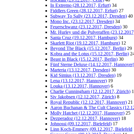
In Extremo (28.12.2017, Erfurt)
34
Fiddlers Green (28.12.2017, Erfurt)
27
Subway To Sally (23.12.2017, Dresden)
40
Mono Inc. (23.12.2017, Dresden)
34
Feuerschwanz (23.12.2017, Dresden)
30
Mr. Hurley und die Pulveraffen (23.12.2017
Santa Cruz (19.12.2017, Hamburg)
34
Skarlett Riot (19.12.2017, Hamburg)
12
Beyond The Black (15.12.2017, Berlin)
29
Kobra and the Lotus (15.12.2017, Berlin)
2
Beast in Black (15.12.2017, Berlin)
30
Fünf Sterne Deluxe (14.12.2017, Hannover
Marteria (13.12.2017, Dresden)
30
Kid Simius (13.12.2017, Dresden)
19
Lena (13.12.2017, Hannover)
19
Louka (13.12.2017, Hannover)
6
Charlie Cunningham (12.12.2017, Zürich)
1
Siv Jakobsen (12.12.2017, Zürich)
8
Royal Republic (12.12.2017, Hannover)
21
Aaron Buchanan & The Cult Classics (12.1
Molly Hatchet (12.12.2017, Hannover)
25
Dezperadoz (12.12.2017, Hannover)
18
Johnossi (09.12.2017, Bielefeld)
17
Linn Koch-Emmery (09.12.2017, Bielefeld