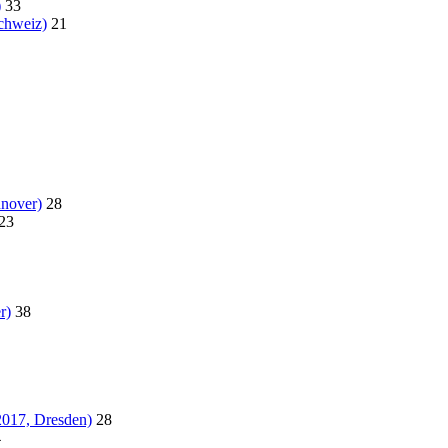
)
33
chweiz)
21
nover)
28
23
r)
38
2017, Dresden)
28
4