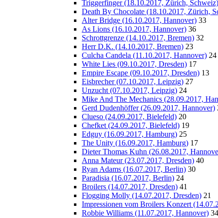
Triggerfinger (18.10.2017, Zürich, Schweiz
Death By Chocolate (18.10.2017, Zürich, S
Alter Bridge (16.10.2017, Hannover)
33
As Lions (16.10.2017, Hannover)
36
Schrottgrenze (14.10.2017, Bremen)
32
Herr D.K. (14.10.2017, Bremen)
23
Culcha Candela (11.10.2017, Hannover)
24
White Lies (09.10.2017, Dresden)
17
Empire Escape (09.10.2017, Dresden)
13
Eisbrecher (07.10.2017, Leipzig)
27
Unzucht (07.10.2017, Leipzig)
24
Mike And The Mechanics (28.09.2017, Han
Gerd Dudenhöffer (26.09.2017, Hannover)
Clueso (24.09.2017, Bielefeld)
20
Chefket (24.09.2017, Bielefeld)
19
Edguy (16.09.2017, Hamburg)
25
The Unity (16.09.2017, Hamburg)
17
Dieter Thomas Kuhn (26.08.2017, Hannove
Anna Mateur (23.07.2017, Dresden)
40
Ryan Adams (16.07.2017, Berlin)
30
Paradisia (16.07.2017, Berlin)
24
Broilers (14.07.2017, Dresden)
41
Flogging Molly (14.07.2017, Dresden)
21
Impressionen vom Broilers Konzert (14.07.
Robbie Williams (11.07.2017, Hannover)
3