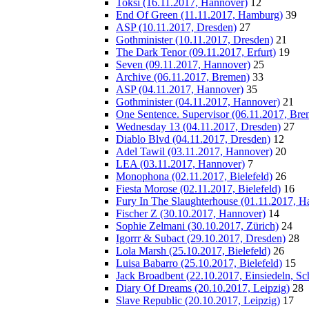
Toksi (16.11.2017, Hannover)
12
End Of Green (11.11.2017, Hamburg)
39
ASP (10.11.2017, Dresden)
27
Gothminister (10.11.2017, Dresden)
21
The Dark Tenor (09.11.2017, Erfurt)
19
Seven (09.11.2017, Hannover)
25
Archive (06.11.2017, Bremen)
33
ASP (04.11.2017, Hannover)
35
Gothminister (04.11.2017, Hannover)
21
One Sentence. Supervisor (06.11.2017, Bre
Wednesday 13 (04.11.2017, Dresden)
27
Diablo Blvd (04.11.2017, Dresden)
12
Adel Tawil (03.11.2017, Hannover)
20
LEA (03.11.2017, Hannover)
7
Monophona (02.11.2017, Bielefeld)
26
Fiesta Morose (02.11.2017, Bielefeld)
16
Fury In The Slaughterhouse (01.11.2017, H
Fischer Z (30.10.2017, Hannover)
14
Sophie Zelmani (30.10.2017, Zürich)
24
Igorrr & Subact (29.10.2017, Dresden)
28
Lola Marsh (25.10.2017, Bielefeld)
26
Luisa Babarro (25.10.2017, Bielefeld)
15
Jack Broadbent (22.10.2017, Einsiedeln, Sc
Diary Of Dreams (20.10.2017, Leipzig)
28
Slave Republic (20.10.2017, Leipzig)
17