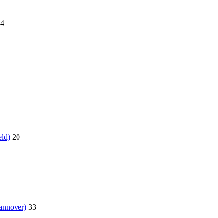
14
eld)
20
annover)
33