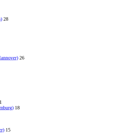
)
28
Hannover)
26
1
amburg)
18
r)
15