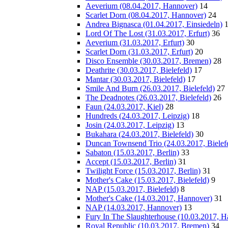
Aeverium (08.04.2017, Hannover)
14
Scarlet Dorn (08.04.2017, Hannover)
24
Andrea Bignasca (01.04.2017, Einsiedeln)
Lord Of The Lost (31.03.2017, Erfurt)
36
Aeverium (31.03.2017, Erfurt)
30
Scarlet Dorn (31.03.2017, Erfurt)
20
Disco Ensemble (30.03.2017, Bremen)
28
Deathrite (30.03.2017, Bielefeld)
17
Mantar (30.03.2017, Bielefeld)
17
Smile And Burn (26.03.2017, Bielefeld)
27
The Deadnotes (26.03.2017, Bielefeld)
26
Faun (24.03.2017, Kiel)
28
Hundreds (24.03.2017, Leipzig)
18
Josin (24.03.2017, Leipzig)
13
Bukahara (24.03.2017, Bielefeld)
30
Duncan Townsend Trio (24.03.2017, Bielef
Sabaton (15.03.2017, Berlin)
33
Accept (15.03.2017, Berlin)
31
Twilight Force (15.03.2017, Berlin)
31
Mother's Cake (15.03.2017, Bielefeld)
9
NAP (15.03.2017, Bielefeld)
8
Mother's Cake (14.03.2017, Hannover)
31
NAP (14.03.2017, Hannover)
13
Fury In The Slaughterhouse (10.03.2017, H
Royal Republic (10.03.2017, Bremen)
34