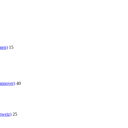
men)
15
annover)
40
hweiz)
25