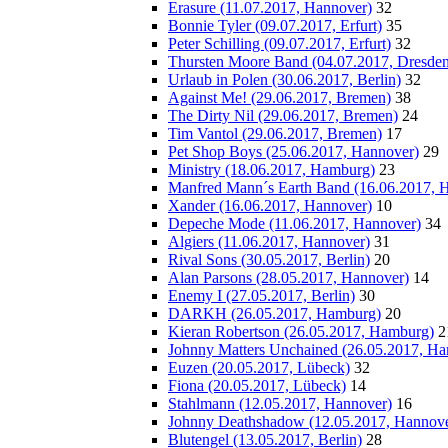
Erasure (11.07.2017, Hannover)
32
Bonnie Tyler (09.07.2017, Erfurt)
35
Peter Schilling (09.07.2017, Erfurt)
32
Thursten Moore Band (04.07.2017, Dresden
Urlaub in Polen (30.06.2017, Berlin)
32
Against Me! (29.06.2017, Bremen)
38
The Dirty Nil (29.06.2017, Bremen)
24
Tim Vantol (29.06.2017, Bremen)
17
Pet Shop Boys (25.06.2017, Hannover)
29
Ministry (18.06.2017, Hamburg)
23
Manfred Mann´s Earth Band (16.06.2017, 
Xander (16.06.2017, Hannover)
10
Depeche Mode (11.06.2017, Hannover)
34
Algiers (11.06.2017, Hannover)
31
Rival Sons (30.05.2017, Berlin)
20
Alan Parsons (28.05.2017, Hannover)
14
Enemy I (27.05.2017, Berlin)
30
DARKH (26.05.2017, Hamburg)
20
Kieran Robertson (26.05.2017, Hamburg)
2
Johnny Matters Unchained (26.05.2017, H
Euzen (20.05.2017, Lübeck)
32
Fiona (20.05.2017, Lübeck)
14
Stahlmann (12.05.2017, Hannover)
16
Johnny Deathshadow (12.05.2017, Hannove
Blutengel (13.05.2017, Berlin)
28