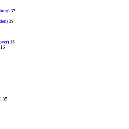
burg)
37
den)
39
over)
16
16
)
35