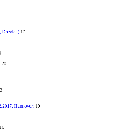
, Dresden)
17
4
)
20
3
2.2017, Hannover)
19
16