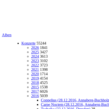
Alben
Konzerte
55244
2026
1841
2025
3427
2024
3613
2023
3102
2022
3723
2021
1398
2020
1714
2019
4154
2018
4525
2015
1538
2017
6026
2016
5039
Coppelius (28.12.2016, Annaberg-Buchholz
Carpe Noctem (28.12.2016, Annaberg-Buch
Tschaika (22.12.2016, Dresden)
28