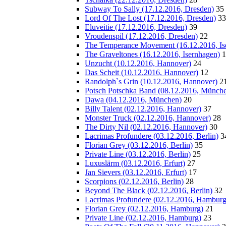
Subway To Sally (17.12.2016, Dresden)
35
Lord Of The Lost (17.12.2016, Dresden)
33
Eluveitie (17.12.2016, Dresden)
39
Vroudenspil (17.12.2016, Dresden)
22
The Temperance Movement (16.12.2016, Is
The Graveltones (16.12.2016, Isernhagen)
1
Unzucht (10.12.2016, Hannover)
24
Das Scheit (10.12.2016, Hannover)
12
Randolph`s Grin (10.12.2016, Hannover)
2
Potsch Potschka Band (08.12.2016, Münch
Dawa (04.12.2016, München)
20
Billy Talent (02.12.2016, Hannover)
37
Monster Truck (02.12.2016, Hannover)
28
The Dirty Nil (02.12.2016, Hannover)
30
Lacrimas Profundere (03.12.2016, Berlin)
3
Florian Grey (03.12.2016, Berlin)
35
Private Line (03.12.2016, Berlin)
25
Luxuslärm (03.12.2016, Erfurt)
27
Jan Sievers (03.12.2016, Erfurt)
17
Scorpions (02.12.2016, Berlin)
28
Beyond The Black (02.12.2016, Berlin)
32
Lacrimas Profundere (02.12.2016, Hamburg
Florian Grey (02.12.2016, Hamburg)
21
Private Line (02.12.2016, Hamburg)
23