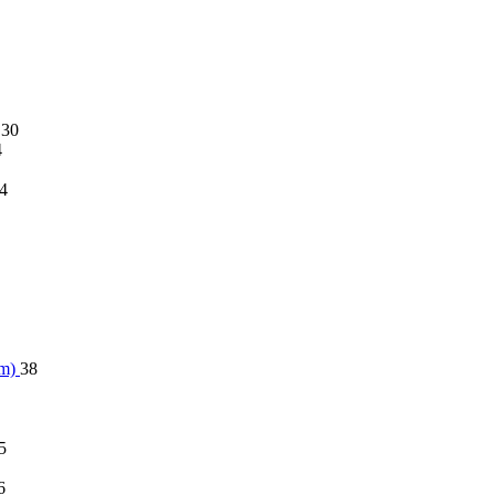
30
4
4
im)
38
5
6