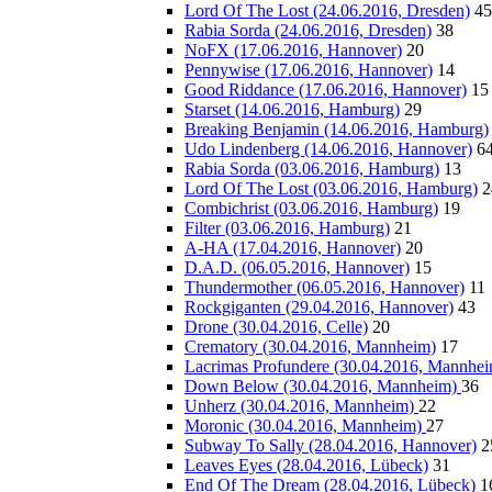
Lord Of The Lost (24.06.2016, Dresden)
45
Rabia Sorda (24.06.2016, Dresden)
38
NoFX (17.06.2016, Hannover)
20
Pennywise (17.06.2016, Hannover)
14
Good Riddance (17.06.2016, Hannover)
15
Starset (14.06.2016, Hamburg)
29
Breaking Benjamin (14.06.2016, Hamburg)
Udo Lindenberg (14.06.2016, Hannover)
6
Rabia Sorda (03.06.2016, Hamburg)
13
Lord Of The Lost (03.06.2016, Hamburg)
2
Combichrist (03.06.2016, Hamburg)
19
Filter (03.06.2016, Hamburg)
21
A-HA (17.04.2016, Hannover)
20
D.A.D. (06.05.2016, Hannover)
15
Thundermother (06.05.2016, Hannover)
11
Rockgiganten (29.04.2016, Hannover)
43
Drone (30.04.2016, Celle)
20
Crematory (30.04.2016, Mannheim)
17
Lacrimas Profundere (30.04.2016, Mannhe
Down Below (30.04.2016, Mannheim)
36
Unherz (30.04.2016, Mannheim)
22
Moronic (30.04.2016, Mannheim)
27
Subway To Sally (28.04.2016, Hannover)
2
Leaves Eyes (28.04.2016, Lübeck)
31
End Of The Dream (28.04.2016, Lübeck)
1