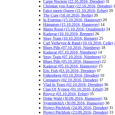
Carpe Noctem (22.10.2016, Dresden)
31
Christian von Aster (22.10.2016, Dresden)
Falco meets Queen (21.10.2016, Erfurt)
29
The Cure (18.10.2016, Berlin)
20
In Extremo (15.10.2016, Hannover)
29
Hämatom (15.10.2016, Hannover)
14
Matze Rossi (15.10.2016, Osnabrück)
24
Kadavar (10.10.2016, Bremen)
26
Stray Train (10.10.2016, Bremen)
25
Carl Verheyen & Band (10.10.2016, Celle)
Blues Pills (07.10.2016, Nürnberg)
18
Kadavar (07.10.2016, Nürnberg)
14
Stray Train (07.10.2016, Nürnberg)
12
Blues Pills (05.10.2016, Hannover)
22
Kadavar (05.10.2016, Hannover)
15
Eric Fish (03.10.2016, Dresden)
37
Falkenberg (03.10.2016, Dresden)
10
Crematory (02.10.2016, Dresden)
37
Vlad In Tears (02.10.2016, Dresden)
36
Clan Of Xymox (01.10.2016, Erfurt)
28
Rroyce (01.10.2016, Erfurt)
35
Dritte Wahl (30.09.2016, Hannover)
34
SystemfehlA (30.09.2016, Hannover)
30
Project Pitchfork (24.09.2016, Dresden)
31
Project Pitchfork (23.09.2016, Dresden)
33