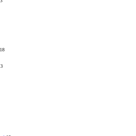
3
18
13