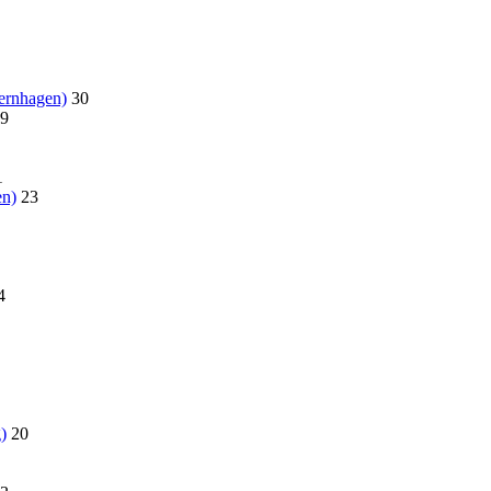
ernhagen)
30
9
1
en)
23
4
)
20