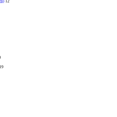
en)
12
0
19