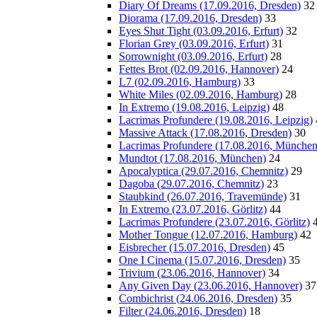
Diary Of Dreams (17.09.2016, Dresden)
32
Diorama (17.09.2016, Dresden)
33
Eyes Shut Tight (03.09.2016, Erfurt)
32
Florian Grey (03.09.2016, Erfurt)
31
Sorrownight (03.09.2016, Erfurt)
28
Fettes Brot (02.09.2016, Hannover)
24
L7 (02.09.2016, Hamburg)
33
White Miles (02.09.2016, Hamburg)
28
In Extremo (19.08.2016, Leipzig)
48
Lacrimas Profundere (19.08.2016, Leipzig)
Massive Attack (17.08.2016, Dresden)
30
Lacrimas Profundere (17.08.2016, München
Mundtot (17.08.2016, München)
24
Apocalyptica (29.07.2016, Chemnitz)
29
Dagoba (29.07.2016, Chemnitz)
23
Staubkind (26.07.2016, Travemünde)
31
In Extremo (23.07.2016, Görlitz)
44
Lacrimas Profundere (23.07.2016, Görlitz)
Mother Tongue (12.07.2016, Hamburg)
42
Eisbrecher (15.07.2016, Dresden)
45
One I Cinema (15.07.2016, Dresden)
35
Trivium (23.06.2016, Hannover)
34
Any Given Day (23.06.2016, Hannover)
37
Combichrist (24.06.2016, Dresden)
35
Filter (24.06.2016, Dresden)
18