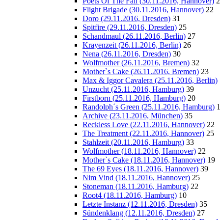
Poets Of The Fall (30.11.2016, Hannover)
2
Flight Brigade (30.11.2016, Hannover)
22
Doro (29.11.2016, Dresden)
31
Spitfire (29.11.2016, Dresden)
25
Schandmaul (26.11.2016, Berlin)
27
Krayenzeit (26.11.2016, Berlin)
26
Nena (26.11.2016, Dresden)
30
Wolfmother (26.11.2016, Bremen)
32
Mother`s Cake (26.11.2016, Bremen)
23
Max & Iggor Cavalera (25.11.2016, Berlin)
Unzucht (25.11.2016, Hamburg)
39
Firstborn (25.11.2016, Hamburg)
20
Randolph´s Green (25.11.2016, Hamburg)
Archive (23.11.2016, München)
35
Reckless Love (22.11.2016, Hannover)
22
The Treatment (22.11.2016, Hannover)
25
Stahlzeit (20.11.2016, Hamburg)
33
Wolfmother (18.11.2016, Hannover)
22
Mother`s Cake (18.11.2016, Hannover)
19
The 69 Eyes (18.11.2016, Hannover)
39
Nim Vind (18.11.2016, Hannover)
25
Stoneman (18.11.2016, Hamburg)
22
Root4 (18.11.2016, Hamburg)
10
Letzte Instanz (12.11.2016, Dresden)
35
Sündenklang (12.11.2016, Dresden)
27