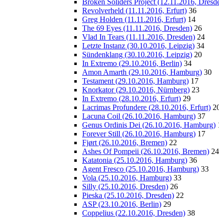
Broken Soliders Project (12.11.2016, Dresd
Revolverheld (11.11.2016, Erfurt)
36
Greg Holden (11.11.2016, Erfurt)
14
The 69 Eyes (11.11.2016, Dresden)
26
Vlad In Tears (11.11.2016, Dresden)
24
Letzte Instanz (30.10.2016, Leipzig)
34
Sündenklang (30.10.2016, Leipzig)
20
In Extremo (29.10.2016, Berlin)
34
Amon Amarth (29.10.2016, Hamburg)
30
Testament (29.10.2016, Hamburg)
17
Knorkator (29.10.2016, Nürnberg)
23
In Extremo (28.10.2016, Erfurt)
29
Lacrimas Profundere (28.10.2016, Erfurt)
2
Lacuna Coil (26.10.2016, Hamburg)
37
Genus Ordinis Dei (26.10.2016, Hamburg)
Forever Still (26.10.2016, Hamburg)
17
Fjørt (26.10.2016, Bremen)
22
Ashes Of Pompeii (26.10.2016, Bremen)
24
Katatonia (25.10.2016, Hamburg)
36
Agent Fresco (25.10.2016, Hamburg)
33
Vola (25.10.2016, Hamburg)
33
Silly (25.10.2016, Dresden)
26
Pieska (25.10.2016, Dresden)
22
ASP (23.10.2016, Berlin)
29
Coppelius (22.10.2016, Dresden)
38