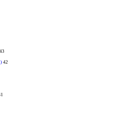
43
)
42
41