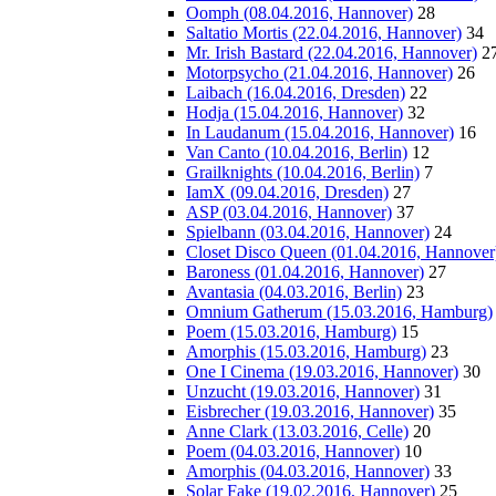
Oomph (08.04.2016, Hannover)
28
Saltatio Mortis (22.04.2016, Hannover)
34
Mr. Irish Bastard (22.04.2016, Hannover)
2
Motorpsycho (21.04.2016, Hannover)
26
Laibach (16.04.2016, Dresden)
22
Hodja (15.04.2016, Hannover)
32
In Laudanum (15.04.2016, Hannover)
16
Van Canto (10.04.2016, Berlin)
12
Grailknights (10.04.2016, Berlin)
7
IamX (09.04.2016, Dresden)
27
ASP (03.04.2016, Hannover)
37
Spielbann (03.04.2016, Hannover)
24
Closet Disco Queen (01.04.2016, Hannover
Baroness (01.04.2016, Hannover)
27
Avantasia (04.03.2016, Berlin)
23
Omnium Gatherum (15.03.2016, Hamburg)
Poem (15.03.2016, Hamburg)
15
Amorphis (15.03.2016, Hamburg)
23
One I Cinema (19.03.2016, Hannover)
30
Unzucht (19.03.2016, Hannover)
31
Eisbrecher (19.03.2016, Hannover)
35
Anne Clark (13.03.2016, Celle)
20
Poem (04.03.2016, Hannover)
10
Amorphis (04.03.2016, Hannover)
33
Solar Fake (19.02.2016, Hannover)
25