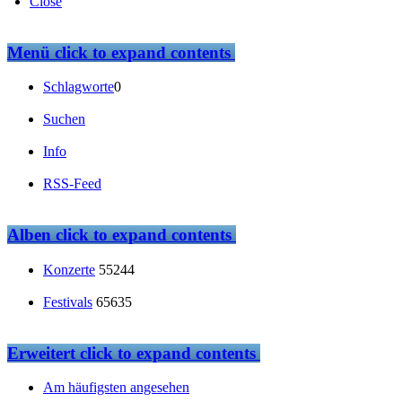
Close
Menü
click to expand contents
Schlagworte
0
Suchen
Info
RSS-Feed
Alben
click to expand contents
Konzerte
55244
Festivals
65635
Erweitert
click to expand contents
Am häufigsten angesehen