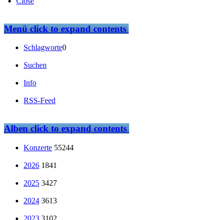
Close
Menü
click to expand contents
Schlagworte
0
Suchen
Info
RSS-Feed
Alben
click to expand contents
Konzerte
55244
2026
1841
2025
3427
2024
3613
2023
3102