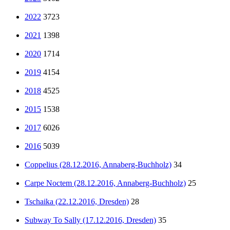
2022
3723
2021
1398
2020
1714
2019
4154
2018
4525
2015
1538
2017
6026
2016
5039
Coppelius (28.12.2016, Annaberg-Buchholz)
34
Carpe Noctem (28.12.2016, Annaberg-Buchholz)
25
Tschaika (22.12.2016, Dresden)
28
Subway To Sally (17.12.2016, Dresden)
35