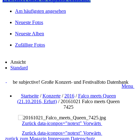
Am häufigsten angesehen
Neueste Fotos
Neueste Alben
Zufällige Fotos
Ansicht
Standard
be subjective! Große Konzert- und Festivalfoto Datenbank
Menu
Startseite
/
Konzerte
/
2016
/
Falco meets Queen
(21.10.2016, Erfurt)
/
20161021 Falco meets Queen
7425
Zurück
data-iconpos="notext"
Vorwärts
Zurück
data-iconpos="notext"
Vorwärts
zurück zum Magazin
Impressum
Datenschutz