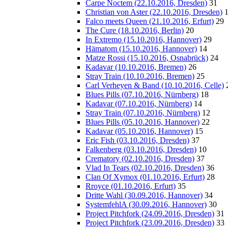
Carpe Noctem (22.10.2016, Dresden)
31
Christian von Aster (22.10.2016, Dresden)
Falco meets Queen (21.10.2016, Erfurt)
29
The Cure (18.10.2016, Berlin)
20
In Extremo (15.10.2016, Hannover)
29
Hämatom (15.10.2016, Hannover)
14
Matze Rossi (15.10.2016, Osnabrück)
24
Kadavar (10.10.2016, Bremen)
26
Stray Train (10.10.2016, Bremen)
25
Carl Verheyen & Band (10.10.2016, Celle)
Blues Pills (07.10.2016, Nürnberg)
18
Kadavar (07.10.2016, Nürnberg)
14
Stray Train (07.10.2016, Nürnberg)
12
Blues Pills (05.10.2016, Hannover)
22
Kadavar (05.10.2016, Hannover)
15
Eric Fish (03.10.2016, Dresden)
37
Falkenberg (03.10.2016, Dresden)
10
Crematory (02.10.2016, Dresden)
37
Vlad In Tears (02.10.2016, Dresden)
36
Clan Of Xymox (01.10.2016, Erfurt)
28
Rroyce (01.10.2016, Erfurt)
35
Dritte Wahl (30.09.2016, Hannover)
34
SystemfehlA (30.09.2016, Hannover)
30
Project Pitchfork (24.09.2016, Dresden)
31
Project Pitchfork (23.09.2016, Dresden)
33