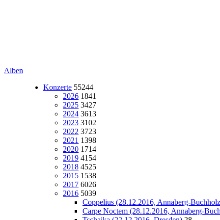
Alben
Konzerte
55244
2026
1841
2025
3427
2024
3613
2023
3102
2022
3723
2021
1398
2020
1714
2019
4154
2018
4525
2015
1538
2017
6026
2016
5039
Coppelius (28.12.2016, Annaberg-Buchholz
Carpe Noctem (28.12.2016, Annaberg-Buch
Tschaika (22.12.2016, Dresden)
28