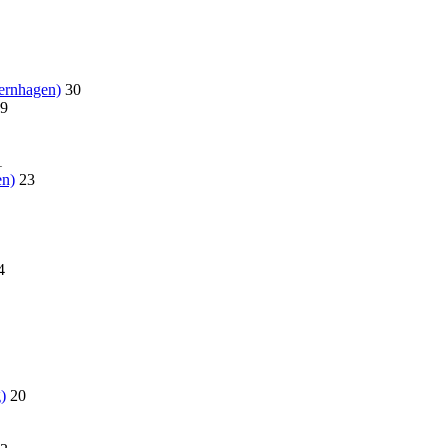
ernhagen)
30
9
1
en)
23
4
)
20