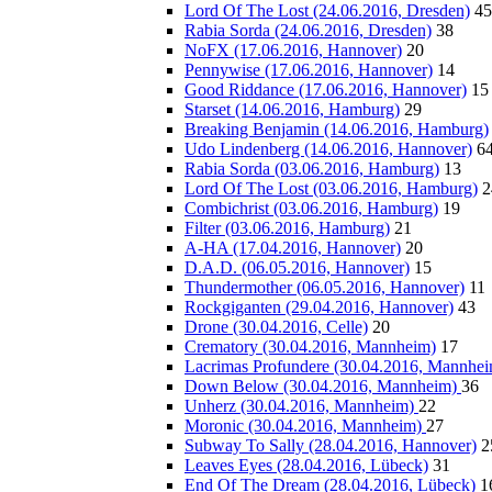
Lord Of The Lost (24.06.2016, Dresden)
45
Rabia Sorda (24.06.2016, Dresden)
38
NoFX (17.06.2016, Hannover)
20
Pennywise (17.06.2016, Hannover)
14
Good Riddance (17.06.2016, Hannover)
15
Starset (14.06.2016, Hamburg)
29
Breaking Benjamin (14.06.2016, Hamburg)
Udo Lindenberg (14.06.2016, Hannover)
6
Rabia Sorda (03.06.2016, Hamburg)
13
Lord Of The Lost (03.06.2016, Hamburg)
2
Combichrist (03.06.2016, Hamburg)
19
Filter (03.06.2016, Hamburg)
21
A-HA (17.04.2016, Hannover)
20
D.A.D. (06.05.2016, Hannover)
15
Thundermother (06.05.2016, Hannover)
11
Rockgiganten (29.04.2016, Hannover)
43
Drone (30.04.2016, Celle)
20
Crematory (30.04.2016, Mannheim)
17
Lacrimas Profundere (30.04.2016, Mannhe
Down Below (30.04.2016, Mannheim)
36
Unherz (30.04.2016, Mannheim)
22
Moronic (30.04.2016, Mannheim)
27
Subway To Sally (28.04.2016, Hannover)
2
Leaves Eyes (28.04.2016, Lübeck)
31
End Of The Dream (28.04.2016, Lübeck)
1