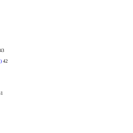
43
)
42
41