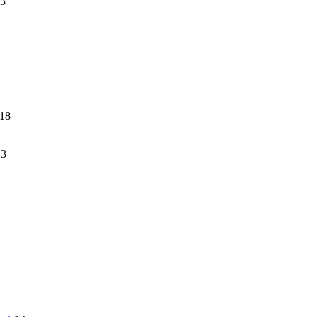
3
18
13