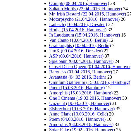
Oomph (08.04.2016, Hannover)
28
Saltatio Mortis (22.04.2016, Hannover)
34
Mr. Irish Bastard (22.04.2016, Hannover)
2
Motorpsycho (21.04.2016, Hannover)
26
Laibach (16.04.2016, Dresden)
22
Hodja (15.04.2016, Hannover)
32
In Laudanum (15.04.2016, Hannover)
16
Van Canto (10.04.2016, Berlin)
12
Grailknights (10.04.2016, Berlin)
7
IamX (09.04.2016, Dresden)
27
ASP (03.04.2016, Hannover)
37
Spielbann (03.04.2016, Hannover)
24
Closet Disco Queen (01.04.2016, Hannover
Baroness (01.04.2016, Hannover)
27
Avantasia (04.03.2016, Berlin)
23
Omnium Gatherum (15.03.2016, Hamburg)
Poem (15.03.2016, Hamburg)
15
Amorphis (15.03.2016, Hamburg)
23
One I Cinema (19.03.2016, Hannover)
30
Unzucht (19.03.2016, Hannover)
31
Eisbrecher (19.03.2016, Hannover)
35
Anne Clark (13.03.2016, Celle)
20
Poem (04.03.2016, Hannover)
10
Amorphis (04.03.2016, Hannover)
33
Solar Fake (19.02.2016, Hannover)
25