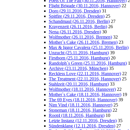
Poets Of The Fall (30.11.2016, Hannover)
2
Flight Brigade (30.11.2016, Hannover)
22
Doro (29.11.2016, Dresden)
31
Spitfire (29.11.2016, Dresden)
25
Schandmaul (26.11.2016, Berlin)
27
Krayenzeit (26.11.2016, Berlin)
26
Nena (26.11.2016, Dresden)
30
Wolfmother (26.11.2016, Bremen)
32
Mother`s Cake (26.11.2016, Bremen)
23
Max & Iggor Cavalera (25.11.2016, Berlin)
Unzucht (25.11.2016, Hamburg)
39
Firstborn (25.11.2016, Hamburg)
20
Randolph´s Green (25.11.2016, Hamburg)
Archive (23.11.2016, München)
35
Reckless Love (22.11.2016, Hannover)
22
The Treatment (22.11.2016, Hannover)
25
Stahlzeit (20.11.2016, Hamburg)
33
Wolfmother (18.11.2016, Hannover)
22
Mother`s Cake (18.11.2016, Hannover)
19
The 69 Eyes (18.11.2016, Hannover)
39
Nim Vind (18.11.2016, Hannover)
25
Stoneman (18.11.2016, Hamburg)
22
Root4 (18.11.2016, Hamburg)
10
Letzte Instanz (12.11.2016, Dresden)
35
Sündenklang (12.11.2016, Dresden)
27