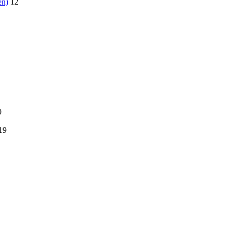
en)
12
0
19