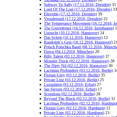
Subway To Sally (17.12.2016, Dresden)
35
Lord Of The Lost (17.12.2016, Dresden)
33
Eluveitie (17.12.2016, Dresden)
39
Vroudenspil (17.12.2016, Dresden)
22
The Temperance Movement (16.12.2016, Is
The Graveltones (16.12.2016, Isernhagen)
1
Unzucht (10.12.2016, Hannover)
24
Das Scheit (10.12.2016, Hannover)
12
Randolph`s Grin (10.12.2016, Hannover)
2
Potsch Potschka Band (08.12.2016, Münch
Dawa (04.12.2016, München)
20
Billy Talent (02.12.2016, Hannover)
37
Monster Truck (02.12.2016, Hannover)
28
The Dirty Nil (02.12.2016, Hannover)
30
Lacrimas Profundere (03.12.2016, Berlin)
3
Florian Grey (03.12.2016, Berlin)
35
Private Line (03.12.2016, Berlin)
25
Luxuslärm (03.12.2016, Erfurt)
27
Jan Sievers (03.12.2016, Erfurt)
17
Scorpions (02.12.2016, Berlin)
28
Beyond The Black (02.12.2016, Berlin)
32
Lacrimas Profundere (02.12.2016, Hamburg
Florian Grey (02.12.2016, Hamburg)
21
Private Line (02.12.2016, Hamburg)
23