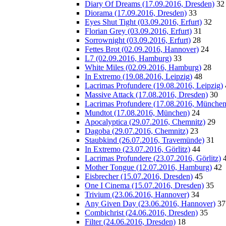
Diary Of Dreams (17.09.2016, Dresden)
32
Diorama (17.09.2016, Dresden)
33
Eyes Shut Tight (03.09.2016, Erfurt)
32
Florian Grey (03.09.2016, Erfurt)
31
Sorrownight (03.09.2016, Erfurt)
28
Fettes Brot (02.09.2016, Hannover)
24
L7 (02.09.2016, Hamburg)
33
White Miles (02.09.2016, Hamburg)
28
In Extremo (19.08.2016, Leipzig)
48
Lacrimas Profundere (19.08.2016, Leipzig)
Massive Attack (17.08.2016, Dresden)
30
Lacrimas Profundere (17.08.2016, München
Mundtot (17.08.2016, München)
24
Apocalyptica (29.07.2016, Chemnitz)
29
Dagoba (29.07.2016, Chemnitz)
23
Staubkind (26.07.2016, Travemünde)
31
In Extremo (23.07.2016, Görlitz)
44
Lacrimas Profundere (23.07.2016, Görlitz)
Mother Tongue (12.07.2016, Hamburg)
42
Eisbrecher (15.07.2016, Dresden)
45
One I Cinema (15.07.2016, Dresden)
35
Trivium (23.06.2016, Hannover)
34
Any Given Day (23.06.2016, Hannover)
37
Combichrist (24.06.2016, Dresden)
35
Filter (24.06.2016, Dresden)
18