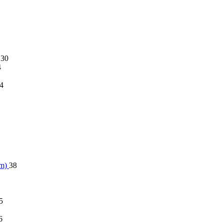
30
4
4
im)
38
5
6