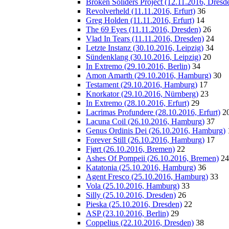
Broken Soliders Project (12.11.2016, Dresd
Revolverheld (11.11.2016, Erfurt)
36
Greg Holden (11.11.2016, Erfurt)
14
The 69 Eyes (11.11.2016, Dresden)
26
Vlad In Tears (11.11.2016, Dresden)
24
Letzte Instanz (30.10.2016, Leipzig)
34
Sündenklang (30.10.2016, Leipzig)
20
In Extremo (29.10.2016, Berlin)
34
Amon Amarth (29.10.2016, Hamburg)
30
Testament (29.10.2016, Hamburg)
17
Knorkator (29.10.2016, Nürnberg)
23
In Extremo (28.10.2016, Erfurt)
29
Lacrimas Profundere (28.10.2016, Erfurt)
2
Lacuna Coil (26.10.2016, Hamburg)
37
Genus Ordinis Dei (26.10.2016, Hamburg)
Forever Still (26.10.2016, Hamburg)
17
Fjørt (26.10.2016, Bremen)
22
Ashes Of Pompeii (26.10.2016, Bremen)
24
Katatonia (25.10.2016, Hamburg)
36
Agent Fresco (25.10.2016, Hamburg)
33
Vola (25.10.2016, Hamburg)
33
Silly (25.10.2016, Dresden)
26
Pieska (25.10.2016, Dresden)
22
ASP (23.10.2016, Berlin)
29
Coppelius (22.10.2016, Dresden)
38