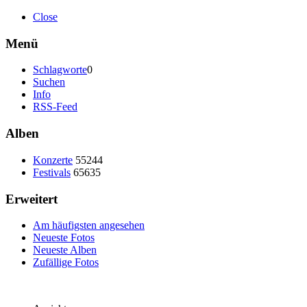
Close
Menü
Schlagworte
0
Suchen
Info
RSS-Feed
Alben
Konzerte
55244
Festivals
65635
Erweitert
Am häufigsten angesehen
Neueste Fotos
Neueste Alben
Zufällige Fotos