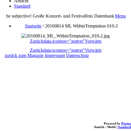
Ansicht
Standard
be subjective! Große Konzert- und Festivalfoto Datenbank
Menu
Startseite
/
20160814 ML WithinTemptation 010-2
Zurück
data-iconpos="notext"
Vorwärts
Zurück
data-iconpos="notext"
Vorwärts
zurück zum Magazin
Impressum
Datenschutz
Powered by
Piwigo
Ansicht :
Mobil
|
Standard