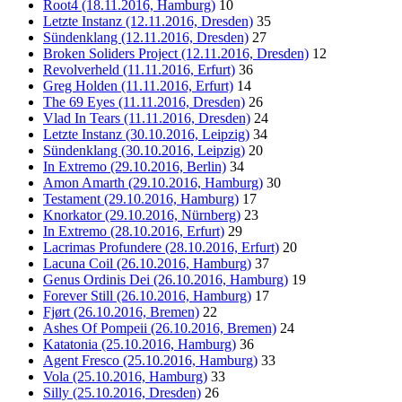
Root4 (18.11.2016, Hamburg)
10
Letzte Instanz (12.11.2016, Dresden)
35
Sündenklang (12.11.2016, Dresden)
27
Broken Soliders Project (12.11.2016, Dresden)
12
Revolverheld (11.11.2016, Erfurt)
36
Greg Holden (11.11.2016, Erfurt)
14
The 69 Eyes (11.11.2016, Dresden)
26
Vlad In Tears (11.11.2016, Dresden)
24
Letzte Instanz (30.10.2016, Leipzig)
34
Sündenklang (30.10.2016, Leipzig)
20
In Extremo (29.10.2016, Berlin)
34
Amon Amarth (29.10.2016, Hamburg)
30
Testament (29.10.2016, Hamburg)
17
Knorkator (29.10.2016, Nürnberg)
23
In Extremo (28.10.2016, Erfurt)
29
Lacrimas Profundere (28.10.2016, Erfurt)
20
Lacuna Coil (26.10.2016, Hamburg)
37
Genus Ordinis Dei (26.10.2016, Hamburg)
19
Forever Still (26.10.2016, Hamburg)
17
Fjørt (26.10.2016, Bremen)
22
Ashes Of Pompeii (26.10.2016, Bremen)
24
Katatonia (25.10.2016, Hamburg)
36
Agent Fresco (25.10.2016, Hamburg)
33
Vola (25.10.2016, Hamburg)
33
Silly (25.10.2016, Dresden)
26