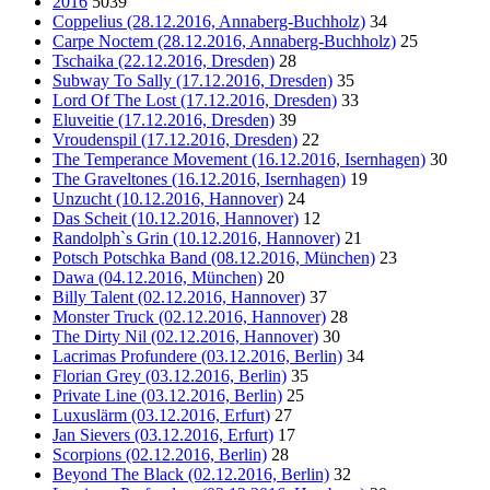
2016
5039
Coppelius (28.12.2016, Annaberg-Buchholz)
34
Carpe Noctem (28.12.2016, Annaberg-Buchholz)
25
Tschaika (22.12.2016, Dresden)
28
Subway To Sally (17.12.2016, Dresden)
35
Lord Of The Lost (17.12.2016, Dresden)
33
Eluveitie (17.12.2016, Dresden)
39
Vroudenspil (17.12.2016, Dresden)
22
The Temperance Movement (16.12.2016, Isernhagen)
30
The Graveltones (16.12.2016, Isernhagen)
19
Unzucht (10.12.2016, Hannover)
24
Das Scheit (10.12.2016, Hannover)
12
Randolph`s Grin (10.12.2016, Hannover)
21
Potsch Potschka Band (08.12.2016, München)
23
Dawa (04.12.2016, München)
20
Billy Talent (02.12.2016, Hannover)
37
Monster Truck (02.12.2016, Hannover)
28
The Dirty Nil (02.12.2016, Hannover)
30
Lacrimas Profundere (03.12.2016, Berlin)
34
Florian Grey (03.12.2016, Berlin)
35
Private Line (03.12.2016, Berlin)
25
Luxuslärm (03.12.2016, Erfurt)
27
Jan Sievers (03.12.2016, Erfurt)
17
Scorpions (02.12.2016, Berlin)
28
Beyond The Black (02.12.2016, Berlin)
32