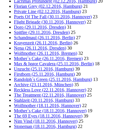
Lacrimas Profundere (02.12.2016, Hamburg)
20
Florian Grey (02.12.2016, Hamburg)
21
Private Line (02.12.2016, Hamburg)
23
Poets Of The Fall (30.11.2016, Hannover)
23
Flight Brigade (30.11.2016, Hannover)
22
Doro (29.11.2016, Dresden)
31
Spitfire (29.11.2016, Dresden)
25
Schandmaul (26.11.2016, Berlin)
27
Krayenzeit (26.11.2016, Berlin)
26
Nena (26.11.2016, Dresden)
30
Wolfmother (26.11.2016, Bremen)
32
Mother`s Cake (26.11.2016, Bremen)
23
Max & Iggor Cavalera (25.11.2016, Berlin)
18
Unzucht (25.11.2016, Hamburg)
39
Firstborn (25.11.2016, Hamburg)
20
Randolph´s Green (25.11.2016, Hamburg)
13
Archive (23.11.2016, München)
35
Reckless Love (22.11.2016, Hannover)
22
The Treatment (22.11.2016, Hannover)
25
Stahlzeit (20.11.2016, Hamburg)
33
Wolfmother (18.11.2016, Hannover)
22
Mother`s Cake (18.11.2016, Hannover)
19
The 69 Eyes (18.11.2016, Hannover)
39
Nim Vind (18.11.2016, Hannover)
25
Stoneman (18.11.2016, Hamburg)
22