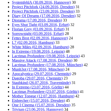
SystemfehlA (30.09.2016, Hannover)
30
Project Pitchfork (24.09.2016, Dresden)
31
Project Pitchfork (23.09.2016, Dresden)
33
Diary Of Dreams (17.09.2016, Dresden)
32
Diorama (17.09.2016, Dresden)
33
Eyes Shut Tight (03.09.2016, Erfurt)
32
Florian Grey (03.09.2016, Erfurt)
31
Sorrownight (03.09.2016, Erfurt)
28
Fettes Brot (02.09.2016, Hannover)
24
L7 (02.09.2016, Hamburg)
33
White Miles (02.09.2016, Hamburg)
28
In Extremo (19.08.2016, Leipzig)
48
Lacrimas Profundere (19.08.2016, Leipzig)
43
Massive Attack (17.08.2016, Dresden)
30
Lacrimas Profundere (17.08.2016, München)
42
Munh3ot (17.08.2016, München)
24
Apocalyptica (29.07.2016, Chemnitz)
29
Dagoba (29.07.2016, Chemnitz)
23
Staubkind (26.07.2016, Travemünde)
31
In Extremo (23.07.2016, Görlitz)
44
Lacrimas Profundere (23.07.2016, Görlitz)
41
Mother Tongue (12.07.2016, Hamburg)
42
Eisbrecher (15.07.2016, Dresden)
45
One I Cinema (15.07.2016, Dresden)
35
Trivium (23.06.2016, Hannover)
34