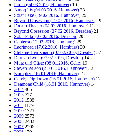
Poem (04.03.2016, Hannover)
10
Amorphis (04.03.2016, Hannover)
33
Solar Fake (19.02.2016, Hannover)
25
Beyond Obsession (19.02.2016, Hannover)
19
Dream Theater (04.03.2016, Hannover)
11
Beyond Obsession (27.02.2016, Dresden)
21
Solar Fake (27.02.2016, Dresden)
29
Canterra (17.02.2016, Hamburg)
29
Lacrimosa (17.02.2016, Hamburg)
30
Stefanie Heinzmann (07.02.2016, Dresden)
37
Damian Lynn (07.02.2016, Dresden)
14
Mutz und Gäste (08.01.2016, Celle)
19
Steven Wilson (21.01.2016, Hannover)
32
Komplize (16.01.2016, Hannover)
15
Candy Trip Down (16.01.2016, Hannover)
12
Deamons Child (16.01.2016, Hannover)
14
2014
305
2013
777
2012
1538
2011
1179
2010
1325
2009
2573
2008
2482
2007
2566
2006
1791