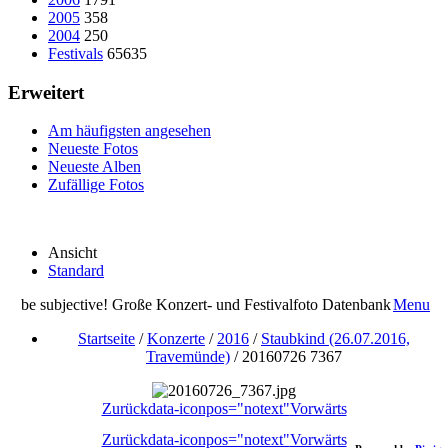
2005
358
2004
250
Festivals
65635
Erweitert
Am häufigsten angesehen
Neueste Fotos
Neueste Alben
Zufällige Fotos
Ansicht
Standard
be subjective! Große Konzert- und Festivalfoto Datenbank
Menu
Startseite
/
Konzerte
/
2016
/
Staubkind (26.07.2016,
Travemünde)
/
20160726 7367
Zurück
data-iconpos="notext"
Vorwärts
Zurück
data-iconpos="notext"
Vorwärts