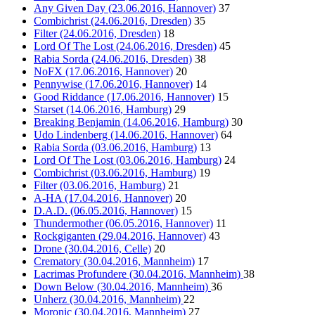
Any Given Day (23.06.2016, Hannover)
37
Combichrist (24.06.2016, Dresden)
35
Filter (24.06.2016, Dresden)
18
Lord Of The Lost (24.06.2016, Dresden)
45
Rabia Sorda (24.06.2016, Dresden)
38
NoFX (17.06.2016, Hannover)
20
Pennywise (17.06.2016, Hannover)
14
Good Riddance (17.06.2016, Hannover)
15
Starset (14.06.2016, Hamburg)
29
Breaking Benjamin (14.06.2016, Hamburg)
30
Udo Lindenberg (14.06.2016, Hannover)
64
Rabia Sorda (03.06.2016, Hamburg)
13
Lord Of The Lost (03.06.2016, Hamburg)
24
Combichrist (03.06.2016, Hamburg)
19
Filter (03.06.2016, Hamburg)
21
A-HA (17.04.2016, Hannover)
20
D.A.D. (06.05.2016, Hannover)
15
Thundermother (06.05.2016, Hannover)
11
Rockgiganten (29.04.2016, Hannover)
43
Drone (30.04.2016, Celle)
20
Crematory (30.04.2016, Mannheim)
17
Lacrimas Profundere (30.04.2016, Mannheim)
38
Down Below (30.04.2016, Mannheim)
36
Unherz (30.04.2016, Mannheim)
22
Moronic (30.04.2016, Mannheim)
27