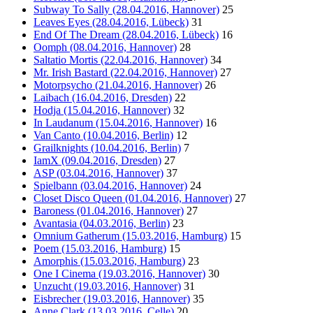
Subway To Sally (28.04.2016, Hannover)
25
Leaves Eyes (28.04.2016, Lübeck)
31
End Of The Dream (28.04.2016, Lübeck)
16
Oomph (08.04.2016, Hannover)
28
Saltatio Mortis (22.04.2016, Hannover)
34
Mr. Irish Bastard (22.04.2016, Hannover)
27
Motorpsycho (21.04.2016, Hannover)
26
Laibach (16.04.2016, Dresden)
22
Hodja (15.04.2016, Hannover)
32
In Laudanum (15.04.2016, Hannover)
16
Van Canto (10.04.2016, Berlin)
12
Grailknights (10.04.2016, Berlin)
7
IamX (09.04.2016, Dresden)
27
ASP (03.04.2016, Hannover)
37
Spielbann (03.04.2016, Hannover)
24
Closet Disco Queen (01.04.2016, Hannover)
27
Baroness (01.04.2016, Hannover)
27
Avantasia (04.03.2016, Berlin)
23
Omnium Gatherum (15.03.2016, Hamburg)
15
Poem (15.03.2016, Hamburg)
15
Amorphis (15.03.2016, Hamburg)
23
One I Cinema (19.03.2016, Hannover)
30
Unzucht (19.03.2016, Hannover)
31
Eisbrecher (19.03.2016, Hannover)
35
Anne Clark (13.03.2016, Celle)
20