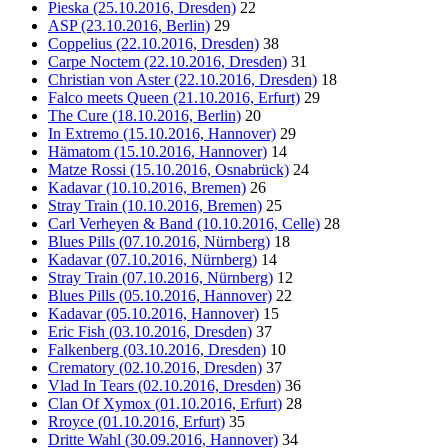
Pieska (25.10.2016, Dresden)
22
ASP (23.10.2016, Berlin)
29
Coppelius (22.10.2016, Dresden)
38
Carpe Noctem (22.10.2016, Dresden)
31
Christian von Aster (22.10.2016, Dresden)
18
Falco meets Queen (21.10.2016, Erfurt)
29
The Cure (18.10.2016, Berlin)
20
In Extremo (15.10.2016, Hannover)
29
Hämatom (15.10.2016, Hannover)
14
Matze Rossi (15.10.2016, Osnabrück)
24
Kadavar (10.10.2016, Bremen)
26
Stray Train (10.10.2016, Bremen)
25
Carl Verheyen & Band (10.10.2016, Celle)
28
Blues Pills (07.10.2016, Nürnberg)
18
Kadavar (07.10.2016, Nürnberg)
14
Stray Train (07.10.2016, Nürnberg)
12
Blues Pills (05.10.2016, Hannover)
22
Kadavar (05.10.2016, Hannover)
15
Eric Fish (03.10.2016, Dresden)
37
Falkenberg (03.10.2016, Dresden)
10
Crematory (02.10.2016, Dresden)
37
Vlad In Tears (02.10.2016, Dresden)
36
Clan Of Xymox (01.10.2016, Erfurt)
28
Rroyce (01.10.2016, Erfurt)
35
Dritte Wahl (30.09.2016, Hannover)
34