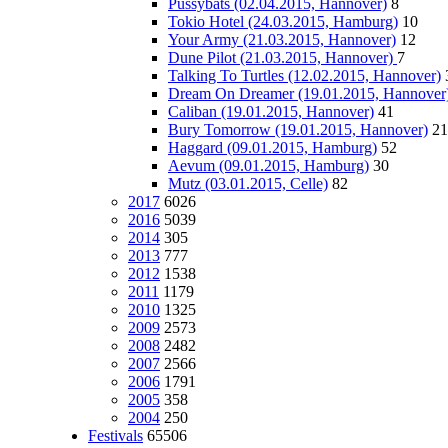
Pussybats (02.04.2015, Hannover)
8
Tokio Hotel (24.03.2015, Hamburg)
10
Your Army (21.03.2015, Hannover)
12
Dune Pilot (21.03.2015, Hannover)
7
Talking To Turtles (12.02.2015, Hannover)
Dream On Dreamer (19.01.2015, Hannover
Caliban (19.01.2015, Hannover)
41
Bury Tomorrow (19.01.2015, Hannover)
21
Haggard (09.01.2015, Hamburg)
52
Aevum (09.01.2015, Hamburg)
30
Mutz (03.01.2015, Celle)
82
2017
6026
2016
5039
2014
305
2013
777
2012
1538
2011
1179
2010
1325
2009
2573
2008
2482
2007
2566
2006
1791
2005
358
2004
250
Festivals
65506