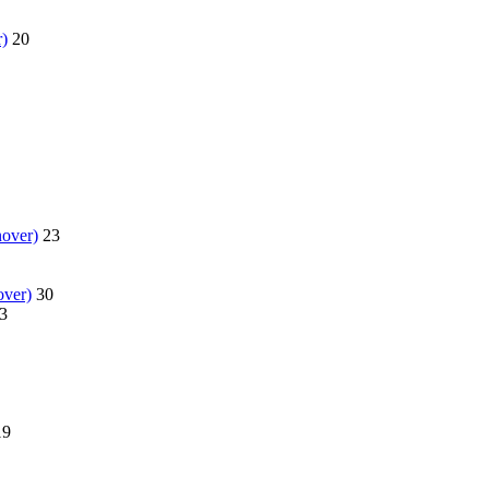
)
20
nover)
23
over)
30
3
19