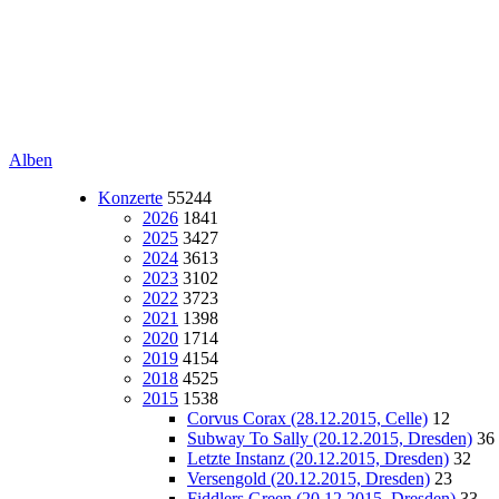
Alben
Konzerte
55244
2026
1841
2025
3427
2024
3613
2023
3102
2022
3723
2021
1398
2020
1714
2019
4154
2018
4525
2015
1538
Corvus Corax (28.12.2015, Celle)
12
Subway To Sally (20.12.2015, Dresden)
36
Letzte Instanz (20.12.2015, Dresden)
32
Versengold (20.12.2015, Dresden)
23
Fiddlers Green (20.12.2015, Dresden)
33