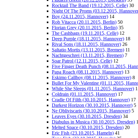
Rocktail The Band (19.12.2015, Celle)
30
Night Of The Proms (03.12.2015, Hannover
Boy (24.11.2015, Hannover)
14
Rob Vitacca (20.11.2015, Berlin)
50
Florian Grey (20.11.2015, Berlin)
35
The Cashbags (19.11.2015, Celle)
12
Deep Purple (18.11.2015, Hannover)
18
Rival Sons (18.11.2015, Hannover)
26
Saltatio Mortis (13.11.2015, Bremen)
11
Nachtgeschrei (13.11.2015, Bremen)
7
Soar Patrol (12.11.2015, Celle)
12
Five Finger Death Punch (08.11.2015, Han
Papa Roach (08.11.2015, Hannover)
13
Eskimo Callboy (08.11.2015, Hannover)
8
Bullet For My Valentine (01.11.2015, Hann
While She Sleeps (01.11.2015, Hannover)
1
Coldrain (01.11.2015, Hannover)
17
Cradle Of Filth (30.10.2015, Hannover)
17
Darkest Horizon (30.10.2015, Hannover)
5
Ne Obliviscaris (30.10.2015, Hannover)
5
Leaves Eyes (30.10.2015, Dresden)
34
Diabulus in Musica (30.10.2015, Dresden)
Melted Space (30.10.2015, Dresden)
20
Eric Fish (23.10.2015, Hameln)
41