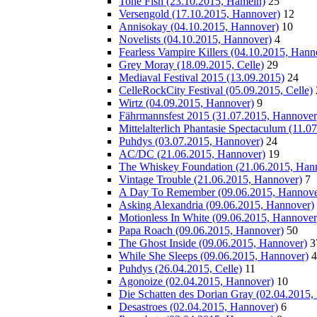
Tone Fish (23.10.2015, Hameln)
25
Versengold (17.10.2015, Hannover)
12
Annisokay (04.10.2015, Hannover)
10
Novelists (04.10.2015, Hannover)
4
Fearless Vampire Killers (04.10.2015, Hann
Grey Moray (18.09.2015, Celle)
29
Mediaval Festival 2015 (13.09.2015)
24
CelleRockCity Festival (05.09.2015, Celle)
Wirtz (04.09.2015, Hannover)
9
Fährmannsfest 2015 (31.07.2015, Hannover
Mittelalterlich Phantasie Spectaculum (11.
Puhdys (03.07.2015, Hannover)
24
AC/DC (21.06.2015, Hannover)
19
The Whiskey Foundation (21.06.2015, Han
Vintage Trouble (21.06.2015, Hannover)
7
A Day To Remember (09.06.2015, Hannove
Asking Alexandria (09.06.2015, Hannover)
Motionless In White (09.06.2015, Hannover
Papa Roach (09.06.2015, Hannover)
50
The Ghost Inside (09.06.2015, Hannover)
3
While She Sleeps (09.06.2015, Hannover)
4
Puhdys (26.04.2015, Celle)
11
Agonoize (02.04.2015, Hannover)
10
Die Schatten des Dorian Gray (02.04.2015,
Desastroes (02.04.2015, Hannover)
6