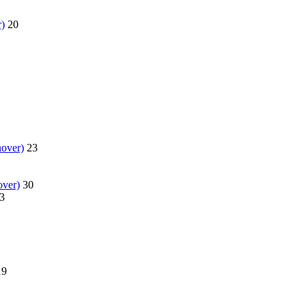
)
20
nover)
23
over)
30
3
19