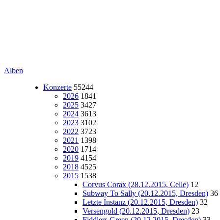
Alben
Konzerte
55244
2026
1841
2025
3427
2024
3613
2023
3102
2022
3723
2021
1398
2020
1714
2019
4154
2018
4525
2015
1538
Corvus Corax (28.12.2015, Celle)
12
Subway To Sally (20.12.2015, Dresden)
36
Letzte Instanz (20.12.2015, Dresden)
32
Versengold (20.12.2015, Dresden)
23
Fiddlers Green (20.12.2015, Dresden)
33