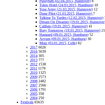
Pussybats (02.04.2015, Hannover)
8
Tokio Hotel (24.03.2015, Hamburg)
10
Your Army (21.03.2015, Hannover)
12
Dune Pilot (21.03.2015, Hannover)
7
Talking To Turtles (12.02.2015, Hannover)
Dream On Dreamer (19.01.2015, Hannover
Caliban (19.01.2015, Hannover)
41
Bury Tomorrow (19.01.2015, Hannover)
21
Haggard (09.01.2015, Hamburg)
52
Aevum (09.01.2015, Hamburg)
30
Mutz (03.01.2015, Celle)
82
2017
6026
2016
5039
2014
305
2013
777
2012
1538
2011
1179
2010
1325
2009
2573
2008
2482
2007
2566
2006
1791
2005
358
2004
250
Festivals
65635