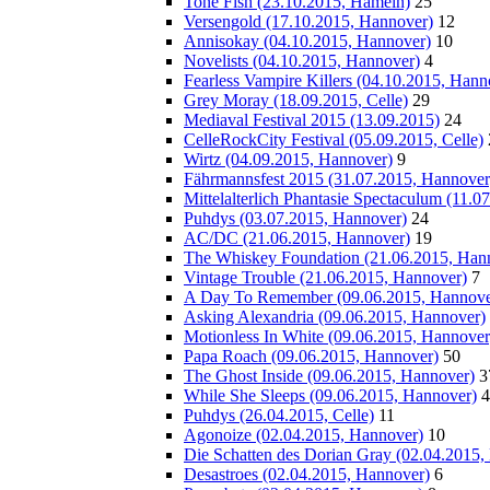
Tone Fish (23.10.2015, Hameln)
25
Versengold (17.10.2015, Hannover)
12
Annisokay (04.10.2015, Hannover)
10
Novelists (04.10.2015, Hannover)
4
Fearless Vampire Killers (04.10.2015, Hann
Grey Moray (18.09.2015, Celle)
29
Mediaval Festival 2015 (13.09.2015)
24
CelleRockCity Festival (05.09.2015, Celle)
Wirtz (04.09.2015, Hannover)
9
Fährmannsfest 2015 (31.07.2015, Hannover
Mittelalterlich Phantasie Spectaculum (11.
Puhdys (03.07.2015, Hannover)
24
AC/DC (21.06.2015, Hannover)
19
The Whiskey Foundation (21.06.2015, Han
Vintage Trouble (21.06.2015, Hannover)
7
A Day To Remember (09.06.2015, Hannove
Asking Alexandria (09.06.2015, Hannover)
Motionless In White (09.06.2015, Hannover
Papa Roach (09.06.2015, Hannover)
50
The Ghost Inside (09.06.2015, Hannover)
3
While She Sleeps (09.06.2015, Hannover)
4
Puhdys (26.04.2015, Celle)
11
Agonoize (02.04.2015, Hannover)
10
Die Schatten des Dorian Gray (02.04.2015,
Desastroes (02.04.2015, Hannover)
6