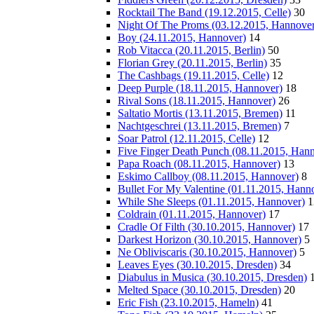
Rocktail The Band (19.12.2015, Celle)
30
Night Of The Proms (03.12.2015, Hannover
Boy (24.11.2015, Hannover)
14
Rob Vitacca (20.11.2015, Berlin)
50
Florian Grey (20.11.2015, Berlin)
35
The Cashbags (19.11.2015, Celle)
12
Deep Purple (18.11.2015, Hannover)
18
Rival Sons (18.11.2015, Hannover)
26
Saltatio Mortis (13.11.2015, Bremen)
11
Nachtgeschrei (13.11.2015, Bremen)
7
Soar Patrol (12.11.2015, Celle)
12
Five Finger Death Punch (08.11.2015, Han
Papa Roach (08.11.2015, Hannover)
13
Eskimo Callboy (08.11.2015, Hannover)
8
Bullet For My Valentine (01.11.2015, Hann
While She Sleeps (01.11.2015, Hannover)
1
Coldrain (01.11.2015, Hannover)
17
Cradle Of Filth (30.10.2015, Hannover)
17
Darkest Horizon (30.10.2015, Hannover)
5
Ne Obliviscaris (30.10.2015, Hannover)
5
Leaves Eyes (30.10.2015, Dresden)
34
Diabulus in Musica (30.10.2015, Dresden)
Melted Space (30.10.2015, Dresden)
20
Eric Fish (23.10.2015, Hameln)
41