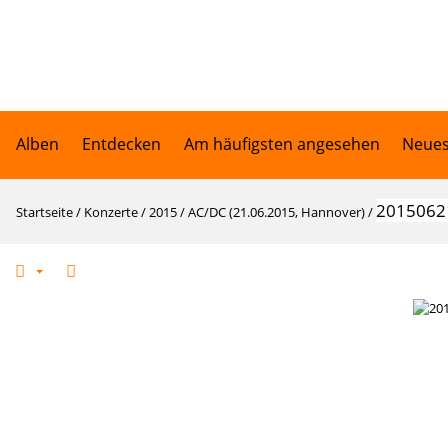
Alben
Entdecken
Am häufigsten angesehen
Neues
2015062
Startseite
/
Konzerte
/
2015
/
AC/DC (21.06.2015, Hannover)
/