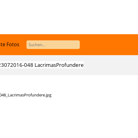
te Fotos
23072016-048 LacrimasProfundere