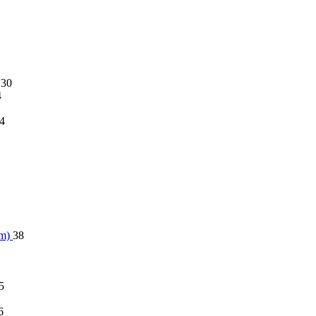
30
4
4
im)
38
5
6