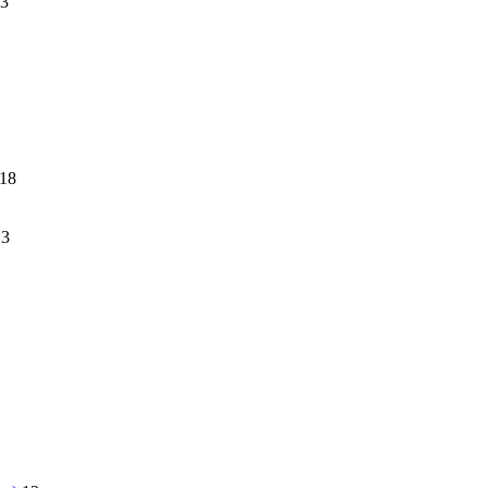
3
18
13