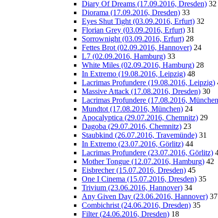
Diary Of Dreams (17.09.2016, Dresden)
32
Diorama (17.09.2016, Dresden)
33
Eyes Shut Tight (03.09.2016, Erfurt)
32
Florian Grey (03.09.2016, Erfurt)
31
Sorrownight (03.09.2016, Erfurt)
28
Fettes Brot (02.09.2016, Hannover)
24
L7 (02.09.2016, Hamburg)
33
White Miles (02.09.2016, Hamburg)
28
In Extremo (19.08.2016, Leipzig)
48
Lacrimas Profundere (19.08.2016, Leipzig)
Massive Attack (17.08.2016, Dresden)
30
Lacrimas Profundere (17.08.2016, München
Mundtot (17.08.2016, München)
24
Apocalyptica (29.07.2016, Chemnitz)
29
Dagoba (29.07.2016, Chemnitz)
23
Staubkind (26.07.2016, Travemünde)
31
In Extremo (23.07.2016, Görlitz)
44
Lacrimas Profundere (23.07.2016, Görlitz)
Mother Tongue (12.07.2016, Hamburg)
42
Eisbrecher (15.07.2016, Dresden)
45
One I Cinema (15.07.2016, Dresden)
35
Trivium (23.06.2016, Hannover)
34
Any Given Day (23.06.2016, Hannover)
37
Combichrist (24.06.2016, Dresden)
35
Filter (24.06.2016, Dresden)
18