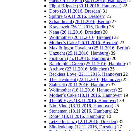
Poets Of The Fall (30.11.2016, Hannover)
2
Flight Brigade (30.11.2016, Hannover)
22
Doro (29.11.2016, Dresden)
31
Spitfire (29.11.2016, Dresden)
25
Schandmaul (26.11.2016, Berlin)
27
Krayenzeit (26.11.2016, Berlin)
26
Nena (26.11.2016, Dresden)
30
Wolfmother (26.11.2016, Bremen)
32
Mother`s Cake (26.11.2016, Bremen)
23
Max & Iggor Cavalera (25.11.2016, Berlin)
Unzucht (25.11.2016, Hamburg)
39
Firstborn (25.11.2016, Hamburg)
20
Randolph´s Green (25.11.2016, Hamburg)
Archive (23.11.2016, München)
35
Reckless Love (22.11.2016, Hannover)
22
The Treatment (22.11.2016, Hannover)
25
Stahlzeit (20.11.2016, Hamburg)
33
Wolfmother (18.11.2016, Hannover)
22
Mother`s Cake (18.11.2016, Hannover)
19
The 69 Eyes (18.11.2016, Hannover)
39
Nim Vind (18.11.2016, Hannover)
25
Stoneman (18.11.2016, Hamburg)
22
Root4 (18.11.2016, Hamburg)
10
Letzte Instanz (12.11.2016, Dresden)
35
Sündenklang (12.11.2016, Dresden)
27