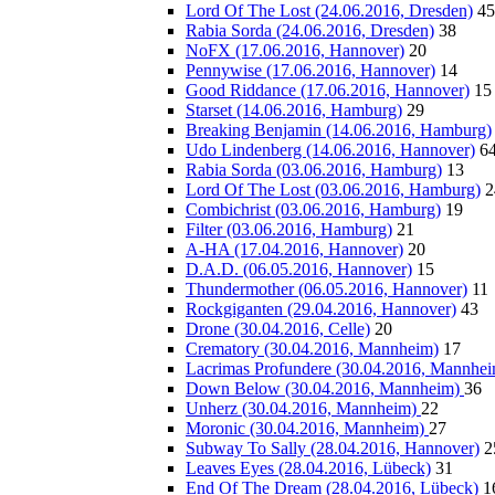
Lord Of The Lost (24.06.2016, Dresden)
45
Rabia Sorda (24.06.2016, Dresden)
38
NoFX (17.06.2016, Hannover)
20
Pennywise (17.06.2016, Hannover)
14
Good Riddance (17.06.2016, Hannover)
15
Starset (14.06.2016, Hamburg)
29
Breaking Benjamin (14.06.2016, Hamburg)
Udo Lindenberg (14.06.2016, Hannover)
6
Rabia Sorda (03.06.2016, Hamburg)
13
Lord Of The Lost (03.06.2016, Hamburg)
2
Combichrist (03.06.2016, Hamburg)
19
Filter (03.06.2016, Hamburg)
21
A-HA (17.04.2016, Hannover)
20
D.A.D. (06.05.2016, Hannover)
15
Thundermother (06.05.2016, Hannover)
11
Rockgiganten (29.04.2016, Hannover)
43
Drone (30.04.2016, Celle)
20
Crematory (30.04.2016, Mannheim)
17
Lacrimas Profundere (30.04.2016, Mannhe
Down Below (30.04.2016, Mannheim)
36
Unherz (30.04.2016, Mannheim)
22
Moronic (30.04.2016, Mannheim)
27
Subway To Sally (28.04.2016, Hannover)
2
Leaves Eyes (28.04.2016, Lübeck)
31
End Of The Dream (28.04.2016, Lübeck)
1