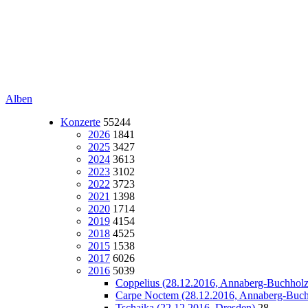
Alben
Konzerte
55244
2026
1841
2025
3427
2024
3613
2023
3102
2022
3723
2021
1398
2020
1714
2019
4154
2018
4525
2015
1538
2017
6026
2016
5039
Coppelius (28.12.2016, Annaberg-Buchholz
Carpe Noctem (28.12.2016, Annaberg-Buch
Tschaika (22.12.2016, Dresden)
28