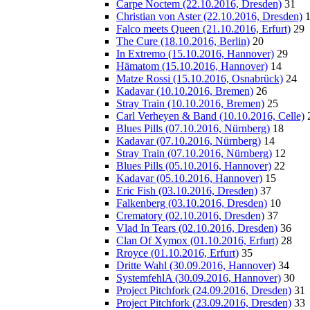
Carpe Noctem (22.10.2016, Dresden)
31
Christian von Aster (22.10.2016, Dresden)
Falco meets Queen (21.10.2016, Erfurt)
29
The Cure (18.10.2016, Berlin)
20
In Extremo (15.10.2016, Hannover)
29
Hämatom (15.10.2016, Hannover)
14
Matze Rossi (15.10.2016, Osnabrück)
24
Kadavar (10.10.2016, Bremen)
26
Stray Train (10.10.2016, Bremen)
25
Carl Verheyen & Band (10.10.2016, Celle)
Blues Pills (07.10.2016, Nürnberg)
18
Kadavar (07.10.2016, Nürnberg)
14
Stray Train (07.10.2016, Nürnberg)
12
Blues Pills (05.10.2016, Hannover)
22
Kadavar (05.10.2016, Hannover)
15
Eric Fish (03.10.2016, Dresden)
37
Falkenberg (03.10.2016, Dresden)
10
Crematory (02.10.2016, Dresden)
37
Vlad In Tears (02.10.2016, Dresden)
36
Clan Of Xymox (01.10.2016, Erfurt)
28
Rroyce (01.10.2016, Erfurt)
35
Dritte Wahl (30.09.2016, Hannover)
34
SystemfehlA (30.09.2016, Hannover)
30
Project Pitchfork (24.09.2016, Dresden)
31
Project Pitchfork (23.09.2016, Dresden)
33