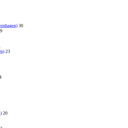
ernhagen)
30
9
1
en)
23
4
)
20