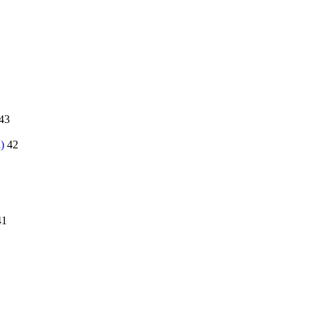
43
)
42
41