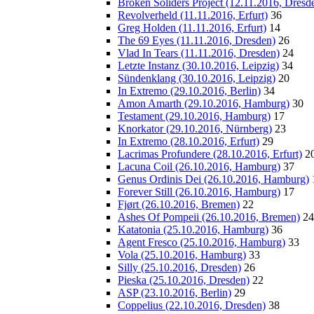
Broken Soliders Project (12.11.2016, Dresd
Revolverheld (11.11.2016, Erfurt)
36
Greg Holden (11.11.2016, Erfurt)
14
The 69 Eyes (11.11.2016, Dresden)
26
Vlad In Tears (11.11.2016, Dresden)
24
Letzte Instanz (30.10.2016, Leipzig)
34
Sündenklang (30.10.2016, Leipzig)
20
In Extremo (29.10.2016, Berlin)
34
Amon Amarth (29.10.2016, Hamburg)
30
Testament (29.10.2016, Hamburg)
17
Knorkator (29.10.2016, Nürnberg)
23
In Extremo (28.10.2016, Erfurt)
29
Lacrimas Profundere (28.10.2016, Erfurt)
2
Lacuna Coil (26.10.2016, Hamburg)
37
Genus Ordinis Dei (26.10.2016, Hamburg)
Forever Still (26.10.2016, Hamburg)
17
Fjørt (26.10.2016, Bremen)
22
Ashes Of Pompeii (26.10.2016, Bremen)
24
Katatonia (25.10.2016, Hamburg)
36
Agent Fresco (25.10.2016, Hamburg)
33
Vola (25.10.2016, Hamburg)
33
Silly (25.10.2016, Dresden)
26
Pieska (25.10.2016, Dresden)
22
ASP (23.10.2016, Berlin)
29
Coppelius (22.10.2016, Dresden)
38