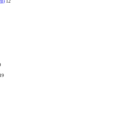
en)
12
0
19