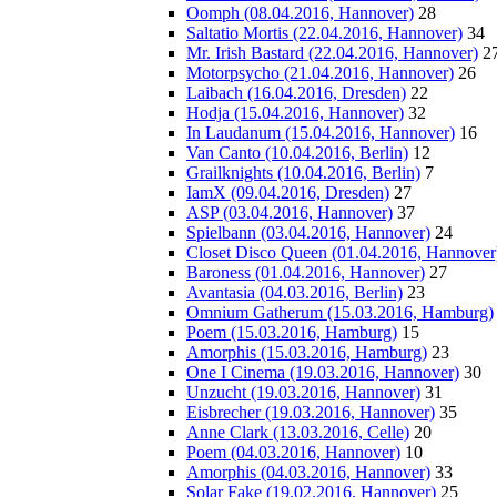
Oomph (08.04.2016, Hannover)
28
Saltatio Mortis (22.04.2016, Hannover)
34
Mr. Irish Bastard (22.04.2016, Hannover)
2
Motorpsycho (21.04.2016, Hannover)
26
Laibach (16.04.2016, Dresden)
22
Hodja (15.04.2016, Hannover)
32
In Laudanum (15.04.2016, Hannover)
16
Van Canto (10.04.2016, Berlin)
12
Grailknights (10.04.2016, Berlin)
7
IamX (09.04.2016, Dresden)
27
ASP (03.04.2016, Hannover)
37
Spielbann (03.04.2016, Hannover)
24
Closet Disco Queen (01.04.2016, Hannover
Baroness (01.04.2016, Hannover)
27
Avantasia (04.03.2016, Berlin)
23
Omnium Gatherum (15.03.2016, Hamburg)
Poem (15.03.2016, Hamburg)
15
Amorphis (15.03.2016, Hamburg)
23
One I Cinema (19.03.2016, Hannover)
30
Unzucht (19.03.2016, Hannover)
31
Eisbrecher (19.03.2016, Hannover)
35
Anne Clark (13.03.2016, Celle)
20
Poem (04.03.2016, Hannover)
10
Amorphis (04.03.2016, Hannover)
33
Solar Fake (19.02.2016, Hannover)
25