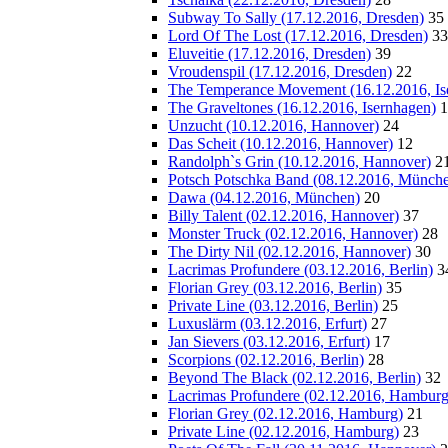
Subway To Sally (17.12.2016, Dresden)
35
Lord Of The Lost (17.12.2016, Dresden)
33
Eluveitie (17.12.2016, Dresden)
39
Vroudenspil (17.12.2016, Dresden)
22
The Temperance Movement (16.12.2016, Is
The Graveltones (16.12.2016, Isernhagen)
1
Unzucht (10.12.2016, Hannover)
24
Das Scheit (10.12.2016, Hannover)
12
Randolph`s Grin (10.12.2016, Hannover)
2
Potsch Potschka Band (08.12.2016, Münch
Dawa (04.12.2016, München)
20
Billy Talent (02.12.2016, Hannover)
37
Monster Truck (02.12.2016, Hannover)
28
The Dirty Nil (02.12.2016, Hannover)
30
Lacrimas Profundere (03.12.2016, Berlin)
3
Florian Grey (03.12.2016, Berlin)
35
Private Line (03.12.2016, Berlin)
25
Luxuslärm (03.12.2016, Erfurt)
27
Jan Sievers (03.12.2016, Erfurt)
17
Scorpions (02.12.2016, Berlin)
28
Beyond The Black (02.12.2016, Berlin)
32
Lacrimas Profundere (02.12.2016, Hamburg
Florian Grey (02.12.2016, Hamburg)
21
Private Line (02.12.2016, Hamburg)
23