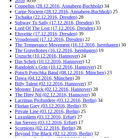
2016
5039
Coppelius (28.12.2016, Annaberg-Buchholz)
34
Carpe Noctem (28.12.2016, Annaberg-Buchholz)
25
Tschaika (22.12.2016, Dresden)
28
Subway To Sally (17.12.2016, Dresden)
35
Lord Of The Lost (17.12.2016, Dresden)
33
Eluveitie (17.12.2016, Dresden)
39
Vroudenspil (17.12.2016, Dresden)
22
The Temperance Movement (16.12.2016, Isernhagen)
30
The Graveltones (16.12.2016, Isernhagen)
19
Unzucht (10.12.2016, Hannover)
24
Das Scheit (10.12.2016, Hannover)
12
Randolph`s Grin (10.12.2016, Hannover)
21
Potsch Potschka Band (08.12.2016, München)
23
Dawa (04.12.2016, München)
20
Billy Talent (02.12.2016, Hannover)
37
Monster Truck (02.12.2016, Hannover)
28
The Dirty Nil (02.12.2016, Hannover)
30
Lacrimas Profundere (03.12.2016, Berlin)
34
Florian Grey (03.12.2016, Berlin)
35
Private Line (03.12.2016, Berlin)
25
Luxuslärm (03.12.2016, Erfurt)
27
Jan Sievers (03.12.2016, Erfurt)
17
Scorpions (02.12.2016, Berlin)
28
Beyond The Black (02.12.2016, Berlin)
32