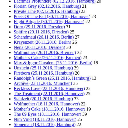
Lacrimas Profundere (02.12.2016, Hamburg)
20
Florian Grey (02.12.2016, Hamburg)
21
Private Line (02.12.2016, Hamburg)
23
Poets Of The Fall (30.11.2016, Hannover)
23
Flight Brigade (30.11.2016, Hannover)
22
Doro (29.11.2016, Dresden)
31
Spitfire (29.11.2016, Dresden)
25
Schandmaul (26.11.2016, Berlin)
27
Krayenzeit (26.11.2016, Berlin)
26
Nena (26.11.2016, Dresden)
30
Wolfmother (26.11.2016, Bremen)
32
Mother`s Cake (26.11.2016, Bremen)
23
Max & Iggor Cavalera (25.11.2016, Berlin)
18
Unzucht (25.11.2016, Hamburg)
39
Firstborn (25.11.2016, Hamburg)
20
Randolph´s Green (25.11.2016, Hamburg)
13
Archive (23.11.2016, München)
35
Reckless Love (22.11.2016, Hannover)
22
The Treatment (22.11.2016, Hannover)
25
Stahlzeit (20.11.2016, Hamburg)
33
Wolfmother (18.11.2016, Hannover)
22
Mother`s Cake (18.11.2016, Hannover)
19
The 69 Eyes (18.11.2016, Hannover)
39
Nim Vind (18.11.2016, Hannover)
25
Stoneman (18.11.2016, Hamburg)
22