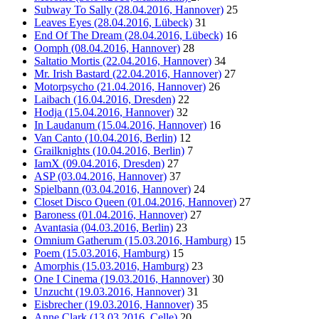
Subway To Sally (28.04.2016, Hannover)
25
Leaves Eyes (28.04.2016, Lübeck)
31
End Of The Dream (28.04.2016, Lübeck)
16
Oomph (08.04.2016, Hannover)
28
Saltatio Mortis (22.04.2016, Hannover)
34
Mr. Irish Bastard (22.04.2016, Hannover)
27
Motorpsycho (21.04.2016, Hannover)
26
Laibach (16.04.2016, Dresden)
22
Hodja (15.04.2016, Hannover)
32
In Laudanum (15.04.2016, Hannover)
16
Van Canto (10.04.2016, Berlin)
12
Grailknights (10.04.2016, Berlin)
7
IamX (09.04.2016, Dresden)
27
ASP (03.04.2016, Hannover)
37
Spielbann (03.04.2016, Hannover)
24
Closet Disco Queen (01.04.2016, Hannover)
27
Baroness (01.04.2016, Hannover)
27
Avantasia (04.03.2016, Berlin)
23
Omnium Gatherum (15.03.2016, Hamburg)
15
Poem (15.03.2016, Hamburg)
15
Amorphis (15.03.2016, Hamburg)
23
One I Cinema (19.03.2016, Hannover)
30
Unzucht (19.03.2016, Hannover)
31
Eisbrecher (19.03.2016, Hannover)
35
Anne Clark (13.03.2016, Celle)
20