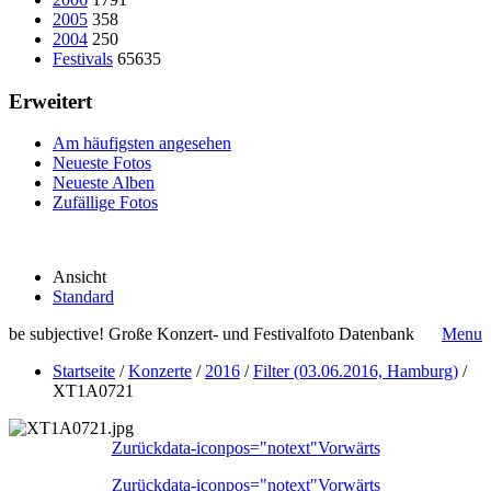
2005
358
2004
250
Festivals
65635
Erweitert
Am häufigsten angesehen
Neueste Fotos
Neueste Alben
Zufällige Fotos
Ansicht
Standard
be subjective! Große Konzert- und Festivalfoto Datenbank
Menu
Startseite
/
Konzerte
/
2016
/
Filter (03.06.2016, Hamburg)
/
XT1A0721
Zurück
data-iconpos="notext"
Vorwärts
Zurück
data-iconpos="notext"
Vorwärts