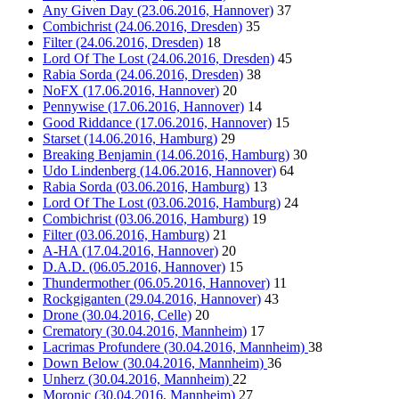
Any Given Day (23.06.2016, Hannover)
37
Combichrist (24.06.2016, Dresden)
35
Filter (24.06.2016, Dresden)
18
Lord Of The Lost (24.06.2016, Dresden)
45
Rabia Sorda (24.06.2016, Dresden)
38
NoFX (17.06.2016, Hannover)
20
Pennywise (17.06.2016, Hannover)
14
Good Riddance (17.06.2016, Hannover)
15
Starset (14.06.2016, Hamburg)
29
Breaking Benjamin (14.06.2016, Hamburg)
30
Udo Lindenberg (14.06.2016, Hannover)
64
Rabia Sorda (03.06.2016, Hamburg)
13
Lord Of The Lost (03.06.2016, Hamburg)
24
Combichrist (03.06.2016, Hamburg)
19
Filter (03.06.2016, Hamburg)
21
A-HA (17.04.2016, Hannover)
20
D.A.D. (06.05.2016, Hannover)
15
Thundermother (06.05.2016, Hannover)
11
Rockgiganten (29.04.2016, Hannover)
43
Drone (30.04.2016, Celle)
20
Crematory (30.04.2016, Mannheim)
17
Lacrimas Profundere (30.04.2016, Mannheim)
38
Down Below (30.04.2016, Mannheim)
36
Unherz (30.04.2016, Mannheim)
22
Moronic (30.04.2016, Mannheim)
27