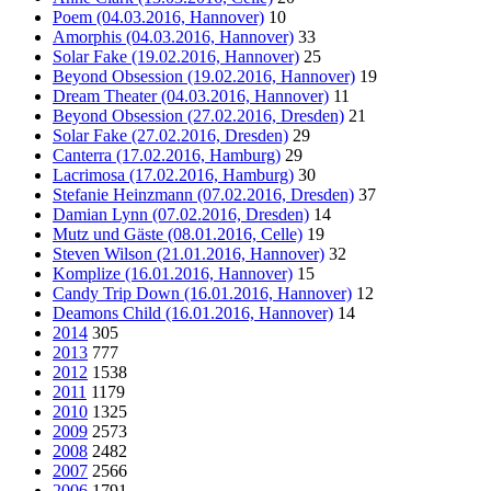
Poem (04.03.2016, Hannover)
10
Amorphis (04.03.2016, Hannover)
33
Solar Fake (19.02.2016, Hannover)
25
Beyond Obsession (19.02.2016, Hannover)
19
Dream Theater (04.03.2016, Hannover)
11
Beyond Obsession (27.02.2016, Dresden)
21
Solar Fake (27.02.2016, Dresden)
29
Canterra (17.02.2016, Hamburg)
29
Lacrimosa (17.02.2016, Hamburg)
30
Stefanie Heinzmann (07.02.2016, Dresden)
37
Damian Lynn (07.02.2016, Dresden)
14
Mutz und Gäste (08.01.2016, Celle)
19
Steven Wilson (21.01.2016, Hannover)
32
Komplize (16.01.2016, Hannover)
15
Candy Trip Down (16.01.2016, Hannover)
12
Deamons Child (16.01.2016, Hannover)
14
2014
305
2013
777
2012
1538
2011
1179
2010
1325
2009
2573
2008
2482
2007
2566
2006
1791