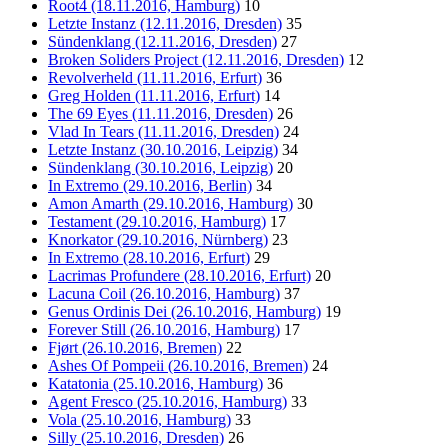
Root4 (18.11.2016, Hamburg)
10
Letzte Instanz (12.11.2016, Dresden)
35
Sündenklang (12.11.2016, Dresden)
27
Broken Soliders Project (12.11.2016, Dresden)
12
Revolverheld (11.11.2016, Erfurt)
36
Greg Holden (11.11.2016, Erfurt)
14
The 69 Eyes (11.11.2016, Dresden)
26
Vlad In Tears (11.11.2016, Dresden)
24
Letzte Instanz (30.10.2016, Leipzig)
34
Sündenklang (30.10.2016, Leipzig)
20
In Extremo (29.10.2016, Berlin)
34
Amon Amarth (29.10.2016, Hamburg)
30
Testament (29.10.2016, Hamburg)
17
Knorkator (29.10.2016, Nürnberg)
23
In Extremo (28.10.2016, Erfurt)
29
Lacrimas Profundere (28.10.2016, Erfurt)
20
Lacuna Coil (26.10.2016, Hamburg)
37
Genus Ordinis Dei (26.10.2016, Hamburg)
19
Forever Still (26.10.2016, Hamburg)
17
Fjørt (26.10.2016, Bremen)
22
Ashes Of Pompeii (26.10.2016, Bremen)
24
Katatonia (25.10.2016, Hamburg)
36
Agent Fresco (25.10.2016, Hamburg)
33
Vola (25.10.2016, Hamburg)
33
Silly (25.10.2016, Dresden)
26