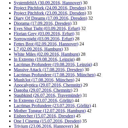
SystemfehlA (30.09.2016, Hannover)
30
Project Pitchfork (24.09.2016, Dresden)
31
Project Pitchfork (23.09.2016, Dresden)
33
Diary Of Dreams (17.09.2016, Dresden)
32
Diorama (17.09.2016, Dresden)
33
Eyes Shut Tight (03.09.2016, Erfurt)
32
Florian Grey (03.09.2016, Erfurt)
31
Sorrownight (03.09.2016, Erfurt)
28
Fettes Brot (02.09.2016, Hannover)
24
L7 (02.09.2016, Hamburg)
33
White Miles (02.09.2016, Hamburg)
28
In Extremo (19.08.2016, Leipzig)
48
Lacrimas Profundere (19.08.2016, Leipzig)
43
Massive Attack (17.08.2016, Dresden)
30
Lacrimas Profundere (17.08.2016, München)
42
Munh3ot (17.08.2016, München)
24
Apocalyptica (29.07.2016, Chemnitz)
29
Dagoba (29.07.2016, Chemnitz)
23
Staubkind (26.07.2016, Travemünde)
31
In Extremo (23.07.2016, Görlitz)
44
Lacrimas Profundere (23.07.2016, Görlitz)
41
Mother Tongue (12.07.2016, Hamburg)
42
Eisbrecher (15.07.2016, Dresden)
45
One I Cinema (15.07.2016, Dresden)
35
Trivium (23.06.2016, Hannover)
34