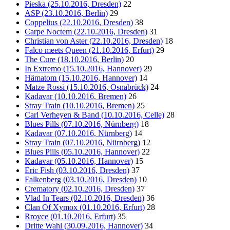
Pieska (25.10.2016, Dresden)
22
ASP (23.10.2016, Berlin)
29
Coppelius (22.10.2016, Dresden)
38
Carpe Noctem (22.10.2016, Dresden)
31
Christian von Aster (22.10.2016, Dresden)
18
Falco meets Queen (21.10.2016, Erfurt)
29
The Cure (18.10.2016, Berlin)
20
In Extremo (15.10.2016, Hannover)
29
Hämatom (15.10.2016, Hannover)
14
Matze Rossi (15.10.2016, Osnabrück)
24
Kadavar (10.10.2016, Bremen)
26
Stray Train (10.10.2016, Bremen)
25
Carl Verheyen & Band (10.10.2016, Celle)
28
Blues Pills (07.10.2016, Nürnberg)
18
Kadavar (07.10.2016, Nürnberg)
14
Stray Train (07.10.2016, Nürnberg)
12
Blues Pills (05.10.2016, Hannover)
22
Kadavar (05.10.2016, Hannover)
15
Eric Fish (03.10.2016, Dresden)
37
Falkenberg (03.10.2016, Dresden)
10
Crematory (02.10.2016, Dresden)
37
Vlad In Tears (02.10.2016, Dresden)
36
Clan Of Xymox (01.10.2016, Erfurt)
28
Rroyce (01.10.2016, Erfurt)
35
Dritte Wahl (30.09.2016, Hannover)
34