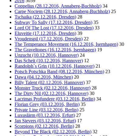
2016
5039
Coppelius (28.12.2016, Annaberg-Buchholz)
34
Carpe Noctem (28.12.2016, Annaberg-Buchholz)
25
Tschaika (22.12.2016, Dresden)
28
Subway To Sally (17.12.2016, Dresden)
35
Lord Of The Lost (17.12.2016, Dresden)
33
Eluveitie (17.12.2016, Dresden)
39
Vroudenspil (17.12.2016, Dresden)
22
The Temperance Movement (16.12.2016, Isernhagen)
30
The Graveltones (16.12.2016, Isernhagen)
19
Unzucht (10.12.2016, Hannover)
24
Das Scheit (10.12.2016, Hannover)
12
Randolph`s Grin (10.12.2016, Hannover)
21
Potsch Potschka Band (08.12.2016, München)
23
Dawa (04.12.2016, München)
20
Billy Talent (02.12.2016, Hannover)
37
Monster Truck (02.12.2016, Hannover)
28
The Dirty Nil (02.12.2016, Hannover)
30
Lacrimas Profundere (03.12.2016, Berlin)
34
Florian Grey (03.12.2016, Berlin)
35
Private Line (03.12.2016, Berlin)
25
Luxuslärm (03.12.2016, Erfurt)
27
Jan Sievers (03.12.2016, Erfurt)
17
Scorpions (02.12.2016, Berlin)
28
Beyond The Black (02.12.2016, Berlin)
32