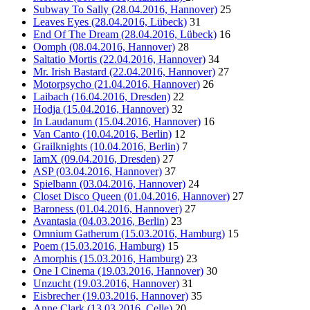
Subway To Sally (28.04.2016, Hannover)
25
Leaves Eyes (28.04.2016, Lübeck)
31
End Of The Dream (28.04.2016, Lübeck)
16
Oomph (08.04.2016, Hannover)
28
Saltatio Mortis (22.04.2016, Hannover)
34
Mr. Irish Bastard (22.04.2016, Hannover)
27
Motorpsycho (21.04.2016, Hannover)
26
Laibach (16.04.2016, Dresden)
22
Hodja (15.04.2016, Hannover)
32
In Laudanum (15.04.2016, Hannover)
16
Van Canto (10.04.2016, Berlin)
12
Grailknights (10.04.2016, Berlin)
7
IamX (09.04.2016, Dresden)
27
ASP (03.04.2016, Hannover)
37
Spielbann (03.04.2016, Hannover)
24
Closet Disco Queen (01.04.2016, Hannover)
27
Baroness (01.04.2016, Hannover)
27
Avantasia (04.03.2016, Berlin)
23
Omnium Gatherum (15.03.2016, Hamburg)
15
Poem (15.03.2016, Hamburg)
15
Amorphis (15.03.2016, Hamburg)
23
One I Cinema (19.03.2016, Hannover)
30
Unzucht (19.03.2016, Hannover)
31
Eisbrecher (19.03.2016, Hannover)
35
Anne Clark (13.03.2016, Celle)
20