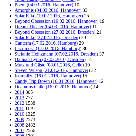
Poem (04.03.2016, Hannover)
10
Amorphis (04.03.2016, Hannover)
33
Solar Fake (19.02.2016, Hannover)
25
Beyond Obsession (19.02.2016, Hannover)
19
Dream Theater (04.03.2016, Hannover)
11
Beyond Obsession (27.02.2016, Dresden)
21
Solar Fake (27.02.2016, Dresden)
29
Canterra (17.02.2016, Hamburg)
29
Lacrimosa (17.02.2016, Hamburg)
30
Stefanie Heinzmann (07.02.2016, Dresden)
37
Damian Lynn (07.02.2016, Dresden)
14
Mutz und Gäste (08.01.2016, Celle)
19
Steven Wilson (21.01.2016, Hannover)
32
Komplize (16.01.2016, Hannover)
15
Candy Trip Down (16.01.2016, Hannover)
12
Deamons Child (16.01.2016, Hannover)
14
2014
305
2013
777
2012
1538
2011
1179
2010
1325
2009
2573
2008
2482
2007
2566
2006
1791