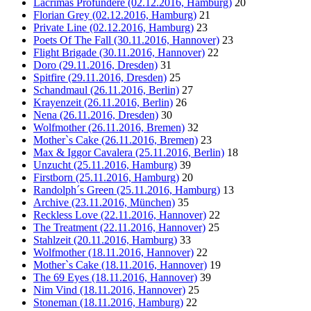
Lacrimas Profundere (02.12.2016, Hamburg)
20
Florian Grey (02.12.2016, Hamburg)
21
Private Line (02.12.2016, Hamburg)
23
Poets Of The Fall (30.11.2016, Hannover)
23
Flight Brigade (30.11.2016, Hannover)
22
Doro (29.11.2016, Dresden)
31
Spitfire (29.11.2016, Dresden)
25
Schandmaul (26.11.2016, Berlin)
27
Krayenzeit (26.11.2016, Berlin)
26
Nena (26.11.2016, Dresden)
30
Wolfmother (26.11.2016, Bremen)
32
Mother`s Cake (26.11.2016, Bremen)
23
Max & Iggor Cavalera (25.11.2016, Berlin)
18
Unzucht (25.11.2016, Hamburg)
39
Firstborn (25.11.2016, Hamburg)
20
Randolph´s Green (25.11.2016, Hamburg)
13
Archive (23.11.2016, München)
35
Reckless Love (22.11.2016, Hannover)
22
The Treatment (22.11.2016, Hannover)
25
Stahlzeit (20.11.2016, Hamburg)
33
Wolfmother (18.11.2016, Hannover)
22
Mother`s Cake (18.11.2016, Hannover)
19
The 69 Eyes (18.11.2016, Hannover)
39
Nim Vind (18.11.2016, Hannover)
25
Stoneman (18.11.2016, Hamburg)
22