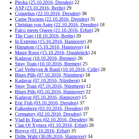
Pieska (25.10.2016, Dresden)
22
ASP (23.10.2016, Berlin)
29
Coppelius (22.10.2016, Dresden)
38
Carpe Noctem (22.10.2016, Dresden)
31
Christian von Aster (22.10.2016, Dresden)
18
Falco meets Queen (21.10.2016, Erfurt)
29
The Cure (18.10.2016, Berlin)
20
In Extremo (15.10.2016, Hannover)
29
Hämatom (15.10.2016, Hannover)
14
Matze Rossi (15.10.2016, Osnabrück)
24
Kadavar (10.10.2016, Bremen)
26
Stray Train (10.10.2016, Bremen)
25
Carl Verheyen & Band (10.10.2016, Celle)
28
Blues Pills (07.10.2016, Nürnberg)
18
Kadavar (07.10.2016, Nürnberg)
14
Stray Train (07.10.2016, Nürnberg)
12
Blues Pills (05.10.2016, Hannover)
22
Kadavar (05.10.2016, Hannover)
15
Eric Fish (03.10.2016, Dresden)
37
Falkenberg (03.10.2016, Dresden)
10
Crematory (02.10.2016, Dresden)
37
Vlad In Tears (02.10.2016, Dresden)
36
Clan Of Xymox (01.10.2016, Erfurt)
28
Rroyce (01.10.2016, Erfurt)
35
Dritte Wahl (30.09.2016, Hannover)
34