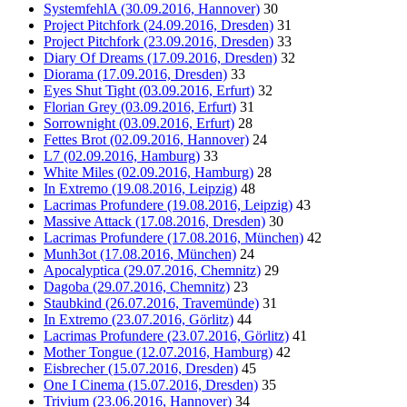
SystemfehlA (30.09.2016, Hannover)
30
Project Pitchfork (24.09.2016, Dresden)
31
Project Pitchfork (23.09.2016, Dresden)
33
Diary Of Dreams (17.09.2016, Dresden)
32
Diorama (17.09.2016, Dresden)
33
Eyes Shut Tight (03.09.2016, Erfurt)
32
Florian Grey (03.09.2016, Erfurt)
31
Sorrownight (03.09.2016, Erfurt)
28
Fettes Brot (02.09.2016, Hannover)
24
L7 (02.09.2016, Hamburg)
33
White Miles (02.09.2016, Hamburg)
28
In Extremo (19.08.2016, Leipzig)
48
Lacrimas Profundere (19.08.2016, Leipzig)
43
Massive Attack (17.08.2016, Dresden)
30
Lacrimas Profundere (17.08.2016, München)
42
Munh3ot (17.08.2016, München)
24
Apocalyptica (29.07.2016, Chemnitz)
29
Dagoba (29.07.2016, Chemnitz)
23
Staubkind (26.07.2016, Travemünde)
31
In Extremo (23.07.2016, Görlitz)
44
Lacrimas Profundere (23.07.2016, Görlitz)
41
Mother Tongue (12.07.2016, Hamburg)
42
Eisbrecher (15.07.2016, Dresden)
45
One I Cinema (15.07.2016, Dresden)
35
Trivium (23.06.2016, Hannover)
34