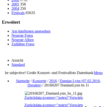
2005
358
2004
250
Festivals
65635
Erweitert
Am häufigsten angesehen
Neueste Fotos
Neueste Alben
Zufällige Fotos
Ansicht
Standard
be subjective! Große Konzert- und Festivalfoto Datenbank
Menu
Startseite
/
Konzerte
/
2016
/
Damian Lynn (07.02.2016,
Dresden)
/
20160207 DamianLynn bs 11
Zurück
data-iconpos="notext"
Vorwärts
Zurück
data-iconpos="notext"
Vorwärts