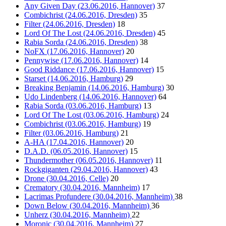
Any Given Day (23.06.2016, Hannover)
37
Combichrist (24.06.2016, Dresden)
35
Filter (24.06.2016, Dresden)
18
Lord Of The Lost (24.06.2016, Dresden)
45
Rabia Sorda (24.06.2016, Dresden)
38
NoFX (17.06.2016, Hannover)
20
Pennywise (17.06.2016, Hannover)
14
Good Riddance (17.06.2016, Hannover)
15
Starset (14.06.2016, Hamburg)
29
Breaking Benjamin (14.06.2016, Hamburg)
30
Udo Lindenberg (14.06.2016, Hannover)
64
Rabia Sorda (03.06.2016, Hamburg)
13
Lord Of The Lost (03.06.2016, Hamburg)
24
Combichrist (03.06.2016, Hamburg)
19
Filter (03.06.2016, Hamburg)
21
A-HA (17.04.2016, Hannover)
20
D.A.D. (06.05.2016, Hannover)
15
Thundermother (06.05.2016, Hannover)
11
Rockgiganten (29.04.2016, Hannover)
43
Drone (30.04.2016, Celle)
20
Crematory (30.04.2016, Mannheim)
17
Lacrimas Profundere (30.04.2016, Mannheim)
38
Down Below (30.04.2016, Mannheim)
36
Unherz (30.04.2016, Mannheim)
22
Moronic (30.04.2016, Mannheim)
27