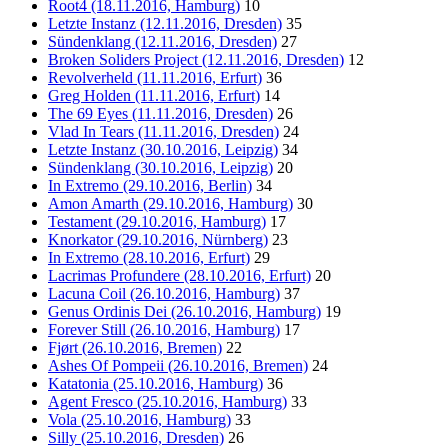
Root4 (18.11.2016, Hamburg)
10
Letzte Instanz (12.11.2016, Dresden)
35
Sündenklang (12.11.2016, Dresden)
27
Broken Soliders Project (12.11.2016, Dresden)
12
Revolverheld (11.11.2016, Erfurt)
36
Greg Holden (11.11.2016, Erfurt)
14
The 69 Eyes (11.11.2016, Dresden)
26
Vlad In Tears (11.11.2016, Dresden)
24
Letzte Instanz (30.10.2016, Leipzig)
34
Sündenklang (30.10.2016, Leipzig)
20
In Extremo (29.10.2016, Berlin)
34
Amon Amarth (29.10.2016, Hamburg)
30
Testament (29.10.2016, Hamburg)
17
Knorkator (29.10.2016, Nürnberg)
23
In Extremo (28.10.2016, Erfurt)
29
Lacrimas Profundere (28.10.2016, Erfurt)
20
Lacuna Coil (26.10.2016, Hamburg)
37
Genus Ordinis Dei (26.10.2016, Hamburg)
19
Forever Still (26.10.2016, Hamburg)
17
Fjørt (26.10.2016, Bremen)
22
Ashes Of Pompeii (26.10.2016, Bremen)
24
Katatonia (25.10.2016, Hamburg)
36
Agent Fresco (25.10.2016, Hamburg)
33
Vola (25.10.2016, Hamburg)
33
Silly (25.10.2016, Dresden)
26