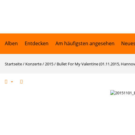
Alben
Entdecken
Am häufigsten angesehen
Neues
Startseite
/
Konzerte
/
2015
/
Bullet For My Valentine (01.11.2015, Hannov