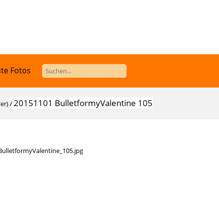
te Fotos
20151101 BulletformyValentine 105
er)
/