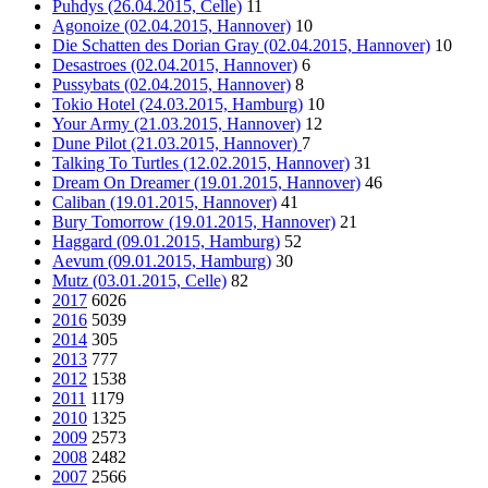
Puhdys (26.04.2015, Celle)
11
Agonoize (02.04.2015, Hannover)
10
Die Schatten des Dorian Gray (02.04.2015, Hannover)
10
Desastroes (02.04.2015, Hannover)
6
Pussybats (02.04.2015, Hannover)
8
Tokio Hotel (24.03.2015, Hamburg)
10
Your Army (21.03.2015, Hannover)
12
Dune Pilot (21.03.2015, Hannover)
7
Talking To Turtles (12.02.2015, Hannover)
31
Dream On Dreamer (19.01.2015, Hannover)
46
Caliban (19.01.2015, Hannover)
41
Bury Tomorrow (19.01.2015, Hannover)
21
Haggard (09.01.2015, Hamburg)
52
Aevum (09.01.2015, Hamburg)
30
Mutz (03.01.2015, Celle)
82
2017
6026
2016
5039
2014
305
2013
777
2012
1538
2011
1179
2010
1325
2009
2573
2008
2482
2007
2566