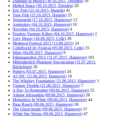
Diabulus in Musica (30.10.2015, Dresden)
19
Melted Space (30.10.2015, Dresden)
20
Eric Fish (23.10.2015, Hameln)
41
Tone Fish (23.10.2015, Hameln)
25
Versengold (17.10.2015, Hannover)
12
Annisokay (04.10.2015, Hannover)
10
Novelists (04.10.2015, Hannover)
4
Fearless Vampire Killers (04.10.2015, Hannover)
2
Grey Moray (18.09.2015, Celle)
29
Mediaval Festival 2015 (13.09.2015)
24
CelleRockCity Festival (05.09.2015, Celle)
25
Wirtz (04.09.2015, Hannover)
9
Fährmannsfest 2015 (31.07.2015, Hannover)
101
Mittelalterlich Phantasie Spectaculum (11.07.2015,
Bückeburg)
20
Puhdys (03.07.2015, Hannover)
24
AC/DC (21.06.2015, Hannover)
19
The Whiskey Foundation (21.06.2015, Hannover)
3
Vintage Trouble (21.06.2015, Hannover)
7
A Day To Remember (09.06.2015, Hannover)
25
Asking Alexandria (09.06.2015, Hannover)
28
Motionless In White (09.06.2015, Hannover)
44
Papa Roach (09.06.2015, Hannover)
50
The Ghost Inside (09.06.2015, Hannover)
37
While She Sleeps (09.06.2015, Hannover)
47