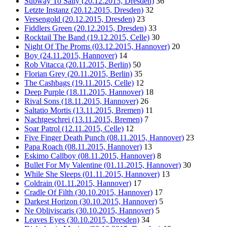
Subway To Sally (20.12.2015, Dresden)
36
Letzte Instanz (20.12.2015, Dresden)
32
Versengold (20.12.2015, Dresden)
23
Fiddlers Green (20.12.2015, Dresden)
33
Rocktail The Band (19.12.2015, Celle)
30
Night Of The Proms (03.12.2015, Hannover)
20
Boy (24.11.2015, Hannover)
14
Rob Vitacca (20.11.2015, Berlin)
50
Florian Grey (20.11.2015, Berlin)
35
The Cashbags (19.11.2015, Celle)
12
Deep Purple (18.11.2015, Hannover)
18
Rival Sons (18.11.2015, Hannover)
26
Saltatio Mortis (13.11.2015, Bremen)
11
Nachtgeschrei (13.11.2015, Bremen)
7
Soar Patrol (12.11.2015, Celle)
12
Five Finger Death Punch (08.11.2015, Hannover)
23
Papa Roach (08.11.2015, Hannover)
13
Eskimo Callboy (08.11.2015, Hannover)
8
Bullet For My Valentine (01.11.2015, Hannover)
30
While She Sleeps (01.11.2015, Hannover)
13
Coldrain (01.11.2015, Hannover)
17
Cradle Of Filth (30.10.2015, Hannover)
17
Darkest Horizon (30.10.2015, Hannover)
5
Ne Obliviscaris (30.10.2015, Hannover)
5
Leaves Eyes (30.10.2015, Dresden)
34