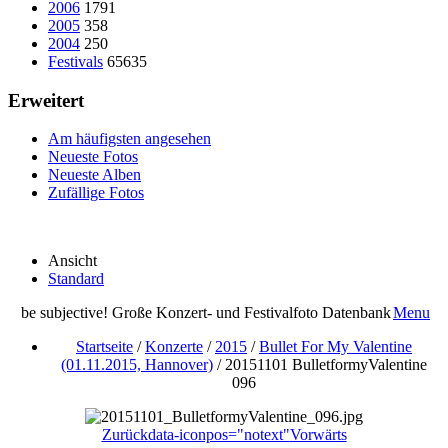
2006
1791
2005
358
2004
250
Festivals
65635
Erweitert
Am häufigsten angesehen
Neueste Fotos
Neueste Alben
Zufällige Fotos
Ansicht
Standard
be subjective! Große Konzert- und Festivalfoto Datenbank
Menu
Startseite
/
Konzerte
/
2015
/
Bullet For My Valentine
(01.11.2015, Hannover)
/
20151101 BulletformyValentine
096
Zurück
data-iconpos="notext"
Vorwärts