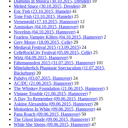
Diabulus in Musica (30.10.2015, Dresden)
19
Melted Space (30.10.2015, Dresden)
20
Eric Fish (23.10.2015, Hameln)
41
Tone Fish (23.10.2015, Hameln)
25
Versengold (17.10.2015, Hannover)
12
Annisokay (04.10.2015, Hannover)
10
Novelists (04.10.2015, Hannover)
4
Fearless Vampire Killers (04.10.2015, Hannover)
2
Grey Moray (18.09.2015, Celle)
29
Mediaval Festival 2015 (13.09.2015)
24
CelleRockCity Festival (05.09.2015, Celle)
25
Wirtz (04.09.2015, Hannover)
9
Fährmannsfest 2015 (31.07.2015, Hannover)
101
Mittelalterlich Phantasie Spectaculum (11.07.2015,
Bückeburg)
20
Puhdys (03.07.2015, Hannover)
24
AC/DC (21.06.2015, Hannover)
19
The Whiskey Foundation (21.06.2015, Hannover)
3
Vintage Trouble (21.06.2015, Hannover)
7
A Day To Remember (09.06.2015, Hannover)
25
Asking Alexandria (09.06.2015, Hannover)
28
Motionless In White (09.06.2015, Hannover)
44
Papa Roach (09.06.2015, Hannover)
50
The Ghost Inside (09.06.2015, Hannover)
37
While She Sleeps (09.06.2015, Hannover)
47