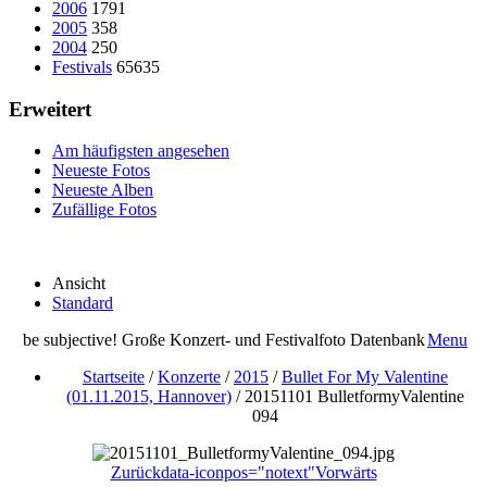
2006
1791
2005
358
2004
250
Festivals
65635
Erweitert
Am häufigsten angesehen
Neueste Fotos
Neueste Alben
Zufällige Fotos
Ansicht
Standard
be subjective! Große Konzert- und Festivalfoto Datenbank
Menu
Startseite
/
Konzerte
/
2015
/
Bullet For My Valentine
(01.11.2015, Hannover)
/
20151101 BulletformyValentine
094
Zurück
data-iconpos="notext"
Vorwärts