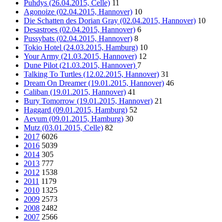
Puhdys (26.04.2015, Celle)
11
Agonoize (02.04.2015, Hannover)
10
Die Schatten des Dorian Gray (02.04.2015, Hannover)
10
Desastroes (02.04.2015, Hannover)
6
Pussybats (02.04.2015, Hannover)
8
Tokio Hotel (24.03.2015, Hamburg)
10
Your Army (21.03.2015, Hannover)
12
Dune Pilot (21.03.2015, Hannover)
7
Talking To Turtles (12.02.2015, Hannover)
31
Dream On Dreamer (19.01.2015, Hannover)
46
Caliban (19.01.2015, Hannover)
41
Bury Tomorrow (19.01.2015, Hannover)
21
Haggard (09.01.2015, Hamburg)
52
Aevum (09.01.2015, Hamburg)
30
Mutz (03.01.2015, Celle)
82
2017
6026
2016
5039
2014
305
2013
777
2012
1538
2011
1179
2010
1325
2009
2573
2008
2482
2007
2566