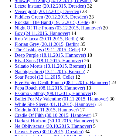
Subway To Sally (20.12.2015, Dresden)
36
Letzte Instanz (20.12.2015, Dresden)
32
Versengold (20.12.2015, Dresden)
23
Fiddlers Green (20.12.2015, Dresden)
33
Rocktail The Band (19.12.2015, Celle)
30
Night Of The Proms (03.12.2015, Hannover)
20
Boy (24.11.2015, Hannover)
14
Rob Vitacca (20.11.2015, Berlin)
50
Florian Grey (20.11.2015, Berlin)
35
The Cashbags (19.11.2015, Celle)
12
Deep Purple (18.11.2015, Hannover)
18
Rival Sons (18.11.2015, Hannover)
26
Saltatio Mortis (13.11.2015, Bremen)
11
Nachtgeschrei (13.11.2015, Bremen)
7
Soar Patrol (12.11.2015, Celle)
12
Five Finger Death Punch (08.11.2015, Hannover)
23
Papa Roach (08.11.2015, Hannover)
13
Eskimo Callboy (08.11.2015, Hannover)
8
Bullet For My Valentine (01.11.2015, Hannover)
30
While She Sleeps (01.11.2015, Hannover)
13
Coldrain (01.11.2015, Hannover)
17
Cradle Of Filth (30.10.2015, Hannover)
17
Darkest Horizon (30.10.2015, Hannover)
5
Ne Obliviscaris (30.10.2015, Hannover)
5
Leaves Eyes (30.10.2015, Dresden)
34