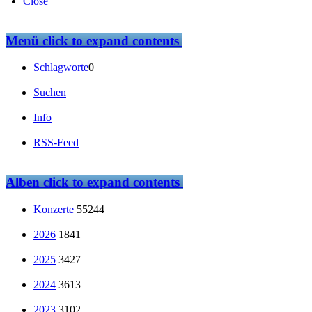
Close
Menü
click to expand contents
Schlagworte
0
Suchen
Info
RSS-Feed
Alben
click to expand contents
Konzerte
55244
2026
1841
2025
3427
2024
3613
2023
3102