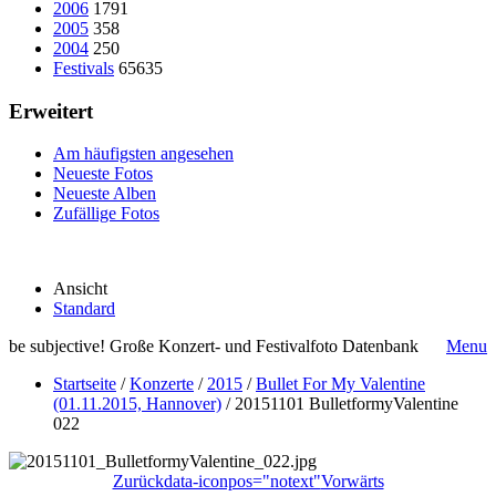
2006
1791
2005
358
2004
250
Festivals
65635
Erweitert
Am häufigsten angesehen
Neueste Fotos
Neueste Alben
Zufällige Fotos
Ansicht
Standard
be subjective! Große Konzert- und Festivalfoto Datenbank
Menu
Startseite
/
Konzerte
/
2015
/
Bullet For My Valentine
(01.11.2015, Hannover)
/
20151101 BulletformyValentine
022
Zurück
data-iconpos="notext"
Vorwärts