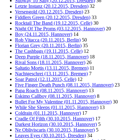
Subway To Sally (20.12.2015, Dresden)
36
Letzte Instanz (20.12.2015, Dresden)
32
Versengold (20.12.2015, Dresden)
23
Fiddlers Green (20.12.2015, Dresden)
33
Rocktail The Band (19.12.2015, Celle)
30
Night Of The Proms (03.12.2015, Hannover)
20
Boy (24.11.2015, Hannover)
14
Rob Vitacca (20.11.2015, Berlin)
50
Florian Grey (20.11.2015, Berlin)
35
The Cashbags (19.11.2015, Celle)
12
Deep Purple (18.11.2015, Hannover)
18
Rival Sons (18.11.2015, Hannover)
26
Saltatio Mortis (13.11.2015, Bremen)
11
Nachtgeschrei (13.11.2015, Bremen)
7
Soar Patrol (12.11.2015, Celle)
12
Five Finger Death Punch (08.11.2015, Hannover)
23
Papa Roach (08.11.2015, Hannover)
13
Eskimo Callboy (08.11.2015, Hannover)
8
Bullet For My Valentine (01.11.2015, Hannover)
30
While She Sleeps (01.11.2015, Hannover)
13
Coldrain (01.11.2015, Hannover)
17
Cradle Of Filth (30.10.2015, Hannover)
17
Darkest Horizon (30.10.2015, Hannover)
5
Ne Obliviscaris (30.10.2015, Hannover)
5
Leaves Eyes (30.10.2015, Dresden)
34