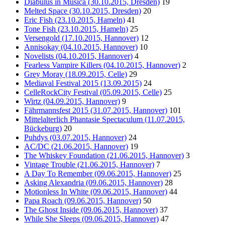
Diabulus in Musica (30.10.2015, Dresden)
19
Melted Space (30.10.2015, Dresden)
20
Eric Fish (23.10.2015, Hameln)
41
Tone Fish (23.10.2015, Hameln)
25
Versengold (17.10.2015, Hannover)
12
Annisokay (04.10.2015, Hannover)
10
Novelists (04.10.2015, Hannover)
4
Fearless Vampire Killers (04.10.2015, Hannover)
2
Grey Moray (18.09.2015, Celle)
29
Mediaval Festival 2015 (13.09.2015)
24
CelleRockCity Festival (05.09.2015, Celle)
25
Wirtz (04.09.2015, Hannover)
9
Fährmannsfest 2015 (31.07.2015, Hannover)
101
Mittelalterlich Phantasie Spectaculum (11.07.2015,
Bückeburg)
20
Puhdys (03.07.2015, Hannover)
24
AC/DC (21.06.2015, Hannover)
19
The Whiskey Foundation (21.06.2015, Hannover)
3
Vintage Trouble (21.06.2015, Hannover)
7
A Day To Remember (09.06.2015, Hannover)
25
Asking Alexandria (09.06.2015, Hannover)
28
Motionless In White (09.06.2015, Hannover)
44
Papa Roach (09.06.2015, Hannover)
50
The Ghost Inside (09.06.2015, Hannover)
37
While She Sleeps (09.06.2015, Hannover)
47