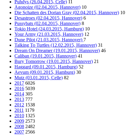
Puhdys (26.04.2015, Celle)
11
Agonoize (02.04.2015, Hannover)
10
Die Schatten des Dorian Gray (02.04.2015, Hannover)
10
Desastroes (02.04.2015, Hannover)
6
Pussybats (02.04.2015, Hannover)
8
Tokio Hotel (24.03.2015, Hamburg)
10
Your Army (21.03.2015, Hannover)
12
Dune Pilot (21.03.2015, Hannover)
7
Talking To Turtles (12.02.2015, Hannover)
31
Dream On Dreamer (19.01.2015, Hannover)
46
Caliban (19.01.2015, Hannover)
41
Bury Tomorrow (19.01.2015, Hannover)
21
Haggard (09.01.2015, Hamburg)
52
Aevum (09.01.2015, Hamburg)
30
Mutz (03.01.2015, Celle)
82
2017
6026
2016
5039
2014
305
2013
777
2012
1538
2011
1179
2010
1325
2009
2573
2008
2482
2007
2566