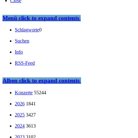
Close
Menü
click to expand contents
Schlagworte
0
Suchen
Info
RSS-Feed
Alben
click to expand contents
Konzerte
55244
2026
1841
2025
3427
2024
3613
2023
3102