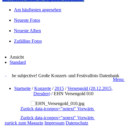
Am häufigsten angesehen
Neueste Fotos
Neueste Alben
Zufällige Fotos
Ansicht
Standard
be subjective! Große Konzert- und Festivalfoto Datenbank
Menu
Startseite
/
Konzerte
/
2015
/
Versengold (20.12.2015,
Dresden)
/
EHN Versengold 010
Zurück
data-iconpos="notext"
Vorwärts
Zurück
data-iconpos="notext"
Vorwärts
zurück zum Magazin
Impressum
Datenschutz