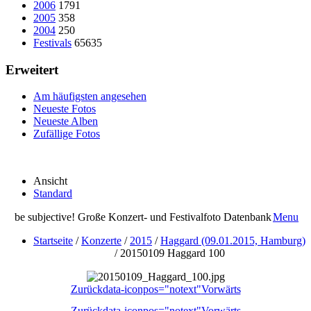
2006
1791
2005
358
2004
250
Festivals
65635
Erweitert
Am häufigsten angesehen
Neueste Fotos
Neueste Alben
Zufällige Fotos
Ansicht
Standard
be subjective! Große Konzert- und Festivalfoto Datenbank
Menu
Startseite
/
Konzerte
/
2015
/
Haggard (09.01.2015, Hamburg)
/
20150109 Haggard 100
Zurück
data-iconpos="notext"
Vorwärts
Zurück
data-iconpos="notext"
Vorwärts