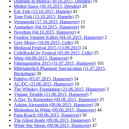
Diabulus in Musica (30.10.2015, Dresden)
19
Melted Space (30.10.2015, Dresden)
20
Eric Fish (23.10.2015, Hameln)
41
Tone Fish (23.10.2015, Hameln)
25
Versengold (17.10.2015, Hannover)
12
Annisokay (04.10.2015, Hannover)
10
Novelists (04.10.2015, Hannover)
4
Fearless Vampire Killers (04.10.2015, Hannover)
2
Grey Moray (18.09.2015, Celle)
29
Mediaval Festival 2015 (13.09.2015)
24
CelleRockCity Festival (05.09.2015, Celle)
25
Wirtz (04.09.2015, Hannover)
9
Fährmannsfest 2015 (31.07.2015, Hannover)
101
Mittelalterlich Phantasie Spectaculum (11.07.2015,
Bückeburg)
20
Puhdys (03.07.2015, Hannover)
24
AC/DC (21.06.2015, Hannover)
19
The Whiskey Foundation (21.06.2015, Hannover)
3
Vintage Trouble (21.06.2015, Hannover)
7
A Day To Remember (09.06.2015, Hannover)
25
Asking Alexandria (09.06.2015, Hannover)
28
Motionless In White (09.06.2015, Hannover)
44
Papa Roach (09.06.2015, Hannover)
50
The Ghost Inside (09.06.2015, Hannover)
37
While She Sleeps (09.06.2015, Hannover)
47