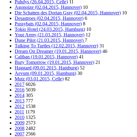
Puhdys (26.04.2015, Celle)
11
Agonoize (02.04.2015, Hannover)
10
Die Schatten des Dorian Gray (02.04.2015, Hannover)
10
Desastroes (02.04.2015, Hannover)
6
Pussybats (02.04.2015, Hannover)
8
Tokio Hotel (24.03.2015, Hamburg)
10
Your Army (21.03.2015, Hannover)
12
Dune Pilot (21.03.2015, Hannover)
7
Talking To Turtles (12.02.2015, Hannover)
31
Dream On Dreamer (19.01.2015, Hannover)
46
Caliban (19.01.2015, Hannover)
41
Bury Tomorrow (19.01.2015, Hannover)
21
Haggard (09.01.2015, Hamburg)
52
Aevum (09.01.2015, Hamburg)
30
Mutz (03.01.2015, Celle)
82
2017
6026
2016
5039
2014
305
2013
777
2012
1538
2011
1179
2010
1325
2009
2573
2008
2482
2007
2566