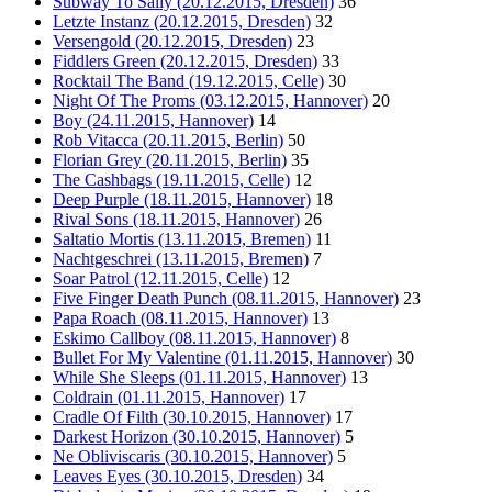
Subway To Sally (20.12.2015, Dresden)
36
Letzte Instanz (20.12.2015, Dresden)
32
Versengold (20.12.2015, Dresden)
23
Fiddlers Green (20.12.2015, Dresden)
33
Rocktail The Band (19.12.2015, Celle)
30
Night Of The Proms (03.12.2015, Hannover)
20
Boy (24.11.2015, Hannover)
14
Rob Vitacca (20.11.2015, Berlin)
50
Florian Grey (20.11.2015, Berlin)
35
The Cashbags (19.11.2015, Celle)
12
Deep Purple (18.11.2015, Hannover)
18
Rival Sons (18.11.2015, Hannover)
26
Saltatio Mortis (13.11.2015, Bremen)
11
Nachtgeschrei (13.11.2015, Bremen)
7
Soar Patrol (12.11.2015, Celle)
12
Five Finger Death Punch (08.11.2015, Hannover)
23
Papa Roach (08.11.2015, Hannover)
13
Eskimo Callboy (08.11.2015, Hannover)
8
Bullet For My Valentine (01.11.2015, Hannover)
30
While She Sleeps (01.11.2015, Hannover)
13
Coldrain (01.11.2015, Hannover)
17
Cradle Of Filth (30.10.2015, Hannover)
17
Darkest Horizon (30.10.2015, Hannover)
5
Ne Obliviscaris (30.10.2015, Hannover)
5
Leaves Eyes (30.10.2015, Dresden)
34