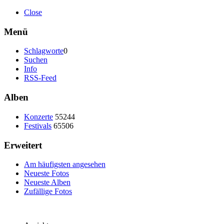
Close
Menü
Schlagworte
0
Suchen
Info
RSS-Feed
Alben
Konzerte
55244
Festivals
65506
Erweitert
Am häufigsten angesehen
Neueste Fotos
Neueste Alben
Zufällige Fotos