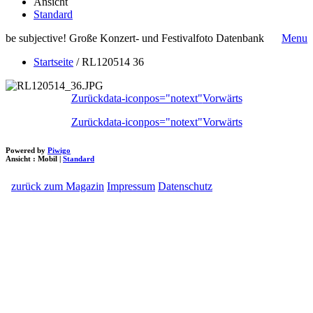
Ansicht
Standard
be subjective! Große Konzert- und Festivalfoto Datenbank
Menu
Startseite
/
RL120514 36
Zurück
data-iconpos="notext"
Vorwärts
Zurück
data-iconpos="notext"
Vorwärts
Powered by
Piwigo
Ansicht :
Mobil
|
Standard
zurück zum Magazin
Impressum
Datenschutz