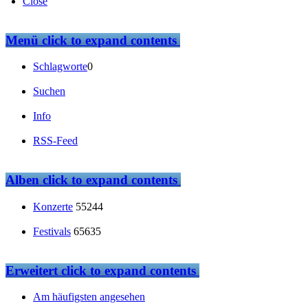
Close
Menü
click to expand contents
Schlagworte
0
Suchen
Info
RSS-Feed
Alben
click to expand contents
Konzerte
55244
Festivals
65635
Erweitert
click to expand contents
Am häufigsten angesehen