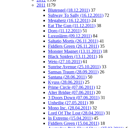
2011
1179
Blutengel (18.12.2011)
37
Subway To Sally (16.12.2011)
72
Megaherz (16.12.2011)
24
Eat The Gun (11.12.2011)
38
Doro (11.12.2011)
51
Luxuslärm (09.12.2011)
84
Saltatio Mortis (26.11.2011)
41
Fiddlers Green (26.11.2011)
35
Monster Magnet (13.11.2011)
18
Black Spiders (13.11.2011)
16
Weto (27.10.2011)
61
Sunrise Avenue (25.10.2011)
33
Samsas Traum (28.09.2011)
26
Santana (28.06.2011)
50
Kyuss (28.06.2011)
25
Prime Circle (07.06.2011)
12
Alter Bridge (07.06.2011)
20
3 Doors Down (07.06.2011)
31
Unheilig (27.05.2011)
39
Mono Inc. (28.04.2011)
32
Lord Of The Lost (28.04.2011)
31
In Extremo (15.04.2011)
45
Fiddlers Green (15.04.2011)
18