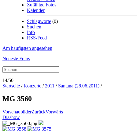
Zufällige Fotos
Kalender
Schlagworte
(0)
Suchen
Info
RSS-Feed
Am häufigsten angesehen
Neueste Fotos
14/50
Startseite
/
Konzerte
/
2011
/
Santana (28.06.2011)
/
MG 3560
Vorschaubilder
Zurück
Vorwärts
Diashow