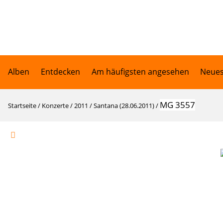
Alben
Entdecken
Am häufigsten angesehen
Neues
MG 3557
Startseite
/
Konzerte
/
2011
/
Santana (28.06.2011)
/