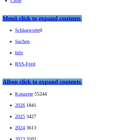
Close
Menü
click to expand contents
Schlagworte
0
Suchen
Info
RSS-Feed
Alben
click to expand contents
Konzerte
55244
2026
1841
2025
3427
2024
3613
2023
3102