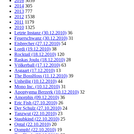
2016
5039
2014
305
2013
777
2012
1538
2011
1179
2010
1325
Letzte Instanz (30.12.2010)
36
Feuerschwanz (30.12.2010)
31
Eisbrecher (27.12.2010)
54
Lordi (19.12.2010)
38
Rocktail (18.12.2010)
120
Raskas Joulu (18.12.2010)
28
Völkerball (17.12.2010)
63
Asgaart (17.12.2010)
13
The BossHoss (11.12.2010)
39
Unheilig (10.12.2010)
44
Mono Inc. (10.12.2010)
31
Apoptygma Berzerk (10.12.2010)
32
Amorphis (09.12.2010)
36
Eric Fish (27.10.2010)
26
Der Schulz (27.10.2010)
24
Tanzwut (22.10.2010)
23
Staubkind (22.10.2010)
25
Qntal (22.10.2010)
20
Oomph! (22.10.2010)
19