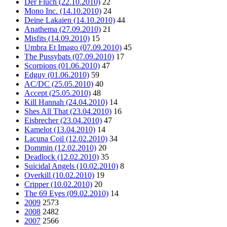
Der Fluch (22.10.2010)
22
Mono Inc. (14.10.2010)
24
Deine Lakaien (14.10.2010)
44
Anathema (27.09.2010)
21
Misfits (14.09.2010)
15
Umbra Et Imago (07.09.2010)
45
The Pussybats (07.09.2010)
17
Scorpions (01.06.2010)
47
Edguy (01.06.2010)
59
AC/DC (25.05.2010)
40
Accept (25.05.2010)
48
Kill Hannah (24.04.2010)
14
Shes All That (23.04.2010)
16
Eisbrecher (23.04.2010)
47
Kamelot (13.04.2010)
14
Lacuna Coil (12.02.2010)
34
Dommin (12.02.2010)
20
Deadlock (12.02.2010)
35
Suicidal Angels (10.02.2010)
8
Overkill (10.02.2010)
19
Cripper (10.02.2010)
20
The 69 Eyes (09.02.2010)
14
2009
2573
2008
2482
2007
2566