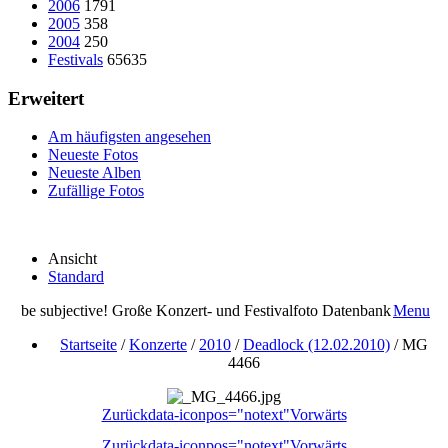
2006
1791
2005
358
2004
250
Festivals
65635
Erweitert
Am häufigsten angesehen
Neueste Fotos
Neueste Alben
Zufällige Fotos
Ansicht
Standard
be subjective! Große Konzert- und Festivalfoto Datenbank
Menu
Startseite
/
Konzerte
/
2010
/
Deadlock (12.02.2010)
/
MG
4466
Zurück
data-iconpos="notext"
Vorwärts
Zurück
data-iconpos="notext"
Vorwärts