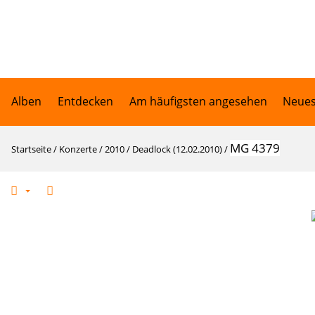
Alben
Entdecken
Am häufigsten angesehen
Neues
MG 4379
Startseite
/
Konzerte
/
2010
/
Deadlock (12.02.2010)
/