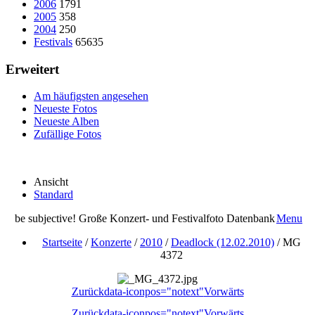
2006
1791
2005
358
2004
250
Festivals
65635
Erweitert
Am häufigsten angesehen
Neueste Fotos
Neueste Alben
Zufällige Fotos
Ansicht
Standard
be subjective! Große Konzert- und Festivalfoto Datenbank
Menu
Startseite
/
Konzerte
/
2010
/
Deadlock (12.02.2010)
/
MG
4372
Zurück
data-iconpos="notext"
Vorwärts
Zurück
data-iconpos="notext"
Vorwärts