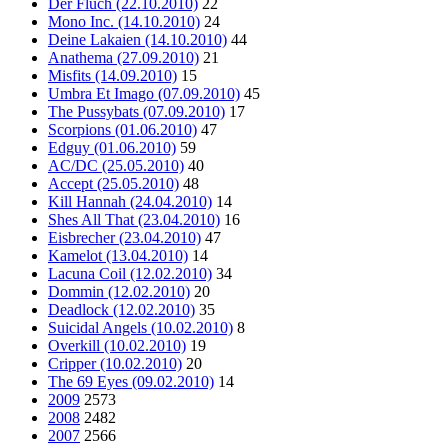
Der Fluch (22.10.2010)
22
Mono Inc. (14.10.2010)
24
Deine Lakaien (14.10.2010)
44
Anathema (27.09.2010)
21
Misfits (14.09.2010)
15
Umbra Et Imago (07.09.2010)
45
The Pussybats (07.09.2010)
17
Scorpions (01.06.2010)
47
Edguy (01.06.2010)
59
AC/DC (25.05.2010)
40
Accept (25.05.2010)
48
Kill Hannah (24.04.2010)
14
Shes All That (23.04.2010)
16
Eisbrecher (23.04.2010)
47
Kamelot (13.04.2010)
14
Lacuna Coil (12.02.2010)
34
Dommin (12.02.2010)
20
Deadlock (12.02.2010)
35
Suicidal Angels (10.02.2010)
8
Overkill (10.02.2010)
19
Cripper (10.02.2010)
20
The 69 Eyes (09.02.2010)
14
2009
2573
2008
2482
2007
2566