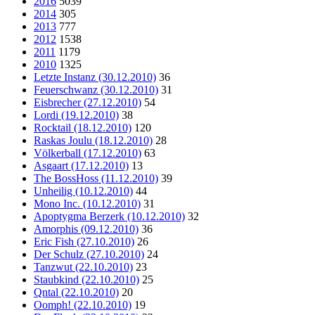
2016
5039
2014
305
2013
777
2012
1538
2011
1179
2010
1325
Letzte Instanz (30.12.2010)
36
Feuerschwanz (30.12.2010)
31
Eisbrecher (27.12.2010)
54
Lordi (19.12.2010)
38
Rocktail (18.12.2010)
120
Raskas Joulu (18.12.2010)
28
Völkerball (17.12.2010)
63
Asgaart (17.12.2010)
13
The BossHoss (11.12.2010)
39
Unheilig (10.12.2010)
44
Mono Inc. (10.12.2010)
31
Apoptygma Berzerk (10.12.2010)
32
Amorphis (09.12.2010)
36
Eric Fish (27.10.2010)
26
Der Schulz (27.10.2010)
24
Tanzwut (22.10.2010)
23
Staubkind (22.10.2010)
25
Qntal (22.10.2010)
20
Oomph! (22.10.2010)
19