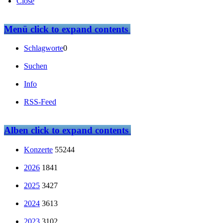
Close
Menü
click to expand contents
Schlagworte
0
Suchen
Info
RSS-Feed
Alben
click to expand contents
Konzerte
55244
2026
1841
2025
3427
2024
3613
2023
3102