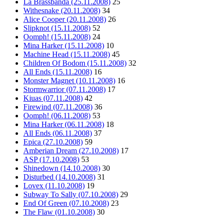
La Brassbanda (25.11.2008)
25
Withesnake (20.11.2008)
34
Alice Cooper (20.11.2008)
26
Slipknot (15.11.2008)
52
Oomph! (15.11.2008)
24
Mina Harker (15.11.2008)
10
Machine Head (15.11.2008)
45
Children Of Bodom (15.11.2008)
32
All Ends (15.11.2008)
16
Monster Magnet (10.11.2008)
16
Stormwarrior (07.11.2008)
17
Kiuas (07.11.2008)
42
Firewind (07.11.2008)
36
Oomph! (06.11.2008)
53
Mina Harker (06.11.2008)
18
All Ends (06.11.2008)
37
Epica (27.10.2008)
59
Amberian Dream (27.10.2008)
17
ASP (17.10.2008)
53
Shinedown (14.10.2008)
30
Disturbed (14.10.2008)
31
Lovex (11.10.2008)
19
Subway To Sally (07.10.2008)
29
End Of Green (07.10.2008)
23
The Flaw (01.10.2008)
30