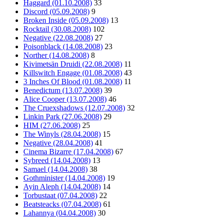
Haggard (01.10.2008)
33
Discord (05.09.2008)
9
Broken Inside (05.09.2008)
13
Rocktail (30.08.2008)
102
Negative (22.08.2008)
27
Poisonblack (14.08.2008)
23
Norther (14.08.2008)
8
Kivimetsän Druidi (22.08.2008)
11
Killswitch Engage (01.08.2008)
43
3 Inches Of Blood (01.08.2008)
11
Benedictum (13.07.2008)
39
Alice Cooper (13.07.2008)
46
The Cruexshadows (12.07.2008)
32
Linkin Park (27.06.2008)
29
HIM (27.06.2008)
25
The Winyls (28.04.2008)
15
Negative (28.04.2008)
41
Cinema Bizarre (17.04.2008)
67
Sybreed (14.04.2008)
13
Samael (14.04.2008)
38
Gothminister (14.04.2008)
19
Ayin Aleph (14.04.2008)
14
Torbustaat (07.04.2008)
22
Beatsteacks (07.04.2008)
61
Lahannya (04.04.2008)
30