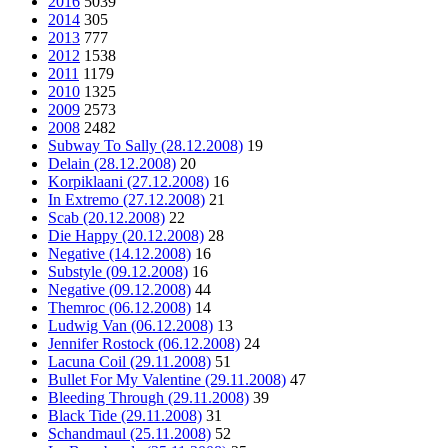
2016
5039
2014
305
2013
777
2012
1538
2011
1179
2010
1325
2009
2573
2008
2482
Subway To Sally (28.12.2008)
19
Delain (28.12.2008)
20
Korpiklaani (27.12.2008)
16
In Extremo (27.12.2008)
21
Scab (20.12.2008)
22
Die Happy (20.12.2008)
28
Negative (14.12.2008)
16
Substyle (09.12.2008)
16
Negative (09.12.2008)
44
Themroc (06.12.2008)
14
Ludwig Van (06.12.2008)
13
Jennifer Rostock (06.12.2008)
24
Lacuna Coil (29.11.2008)
51
Bullet For My Valentine (29.11.2008)
47
Bleeding Through (29.11.2008)
39
Black Tide (29.11.2008)
31
Schandmaul (25.11.2008)
52