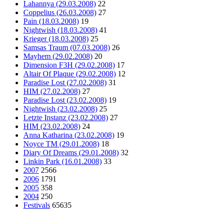
Lahannya (29.03.2008)
22
Coppelius (26.03.2008)
27
Pain (18.03.2008)
19
Nightwish (18.03.2008)
41
Krieger (18.03.2008)
25
Samsas Traum (07.03.2008)
26
Mayhem (29.02.2008)
20
Dimension F3H (29.02.2008)
17
Altair Of Plaque (29.02.2008)
12
Paradise Lost (27.02.2008)
31
HIM (27.02.2008)
27
Paradise Lost (23.02.2008)
19
Nightwish (23.02.2008)
25
Letzte Instanz (23.02.2008)
27
HIM (23.02.2008)
24
Anna Katharina (23.02.2008)
19
Noyce TM (29.01.2008)
18
Diary Of Dreams (29.01.2008)
32
Linkin Park (16.01.2008)
33
2007
2566
2006
1791
2005
358
2004
250
Festivals
65635