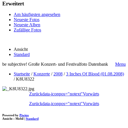
Erweitert
Am häufigsten angesehen
Neueste Fotos
Neueste Alben
Zufällige Fotos
Ansicht
Standard
be subjective! Große Konzert- und Festivalfoto Datenbank
Menu
Startseite
/
Konzerte
/
2008
/
3 Inches Of Blood (01.08.2008)
/
K8U8322
Zurück
data-iconpos="notext"
Vorwärts
Zurück
data-iconpos="notext"
Vorwärts
Powered by
Piwigo
Ansicht :
Mobil
|
Standard