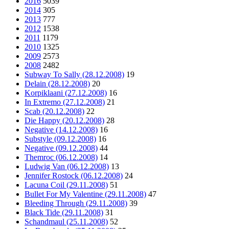
2016
5039
2014
305
2013
777
2012
1538
2011
1179
2010
1325
2009
2573
2008
2482
Subway To Sally (28.12.2008)
19
Delain (28.12.2008)
20
Korpiklaani (27.12.2008)
16
In Extremo (27.12.2008)
21
Scab (20.12.2008)
22
Die Happy (20.12.2008)
28
Negative (14.12.2008)
16
Substyle (09.12.2008)
16
Negative (09.12.2008)
44
Themroc (06.12.2008)
14
Ludwig Van (06.12.2008)
13
Jennifer Rostock (06.12.2008)
24
Lacuna Coil (29.11.2008)
51
Bullet For My Valentine (29.11.2008)
47
Bleeding Through (29.11.2008)
39
Black Tide (29.11.2008)
31
Schandmaul (25.11.2008)
52