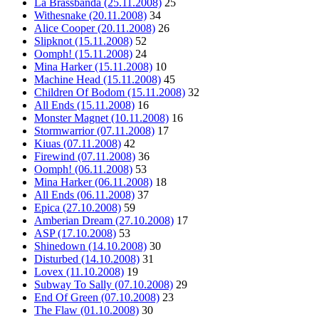
La Brassbanda (25.11.2008)
25
Withesnake (20.11.2008)
34
Alice Cooper (20.11.2008)
26
Slipknot (15.11.2008)
52
Oomph! (15.11.2008)
24
Mina Harker (15.11.2008)
10
Machine Head (15.11.2008)
45
Children Of Bodom (15.11.2008)
32
All Ends (15.11.2008)
16
Monster Magnet (10.11.2008)
16
Stormwarrior (07.11.2008)
17
Kiuas (07.11.2008)
42
Firewind (07.11.2008)
36
Oomph! (06.11.2008)
53
Mina Harker (06.11.2008)
18
All Ends (06.11.2008)
37
Epica (27.10.2008)
59
Amberian Dream (27.10.2008)
17
ASP (17.10.2008)
53
Shinedown (14.10.2008)
30
Disturbed (14.10.2008)
31
Lovex (11.10.2008)
19
Subway To Sally (07.10.2008)
29
End Of Green (07.10.2008)
23
The Flaw (01.10.2008)
30