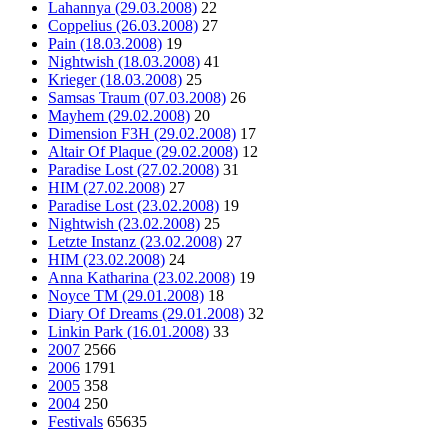
Lahannya (29.03.2008)
22
Coppelius (26.03.2008)
27
Pain (18.03.2008)
19
Nightwish (18.03.2008)
41
Krieger (18.03.2008)
25
Samsas Traum (07.03.2008)
26
Mayhem (29.02.2008)
20
Dimension F3H (29.02.2008)
17
Altair Of Plaque (29.02.2008)
12
Paradise Lost (27.02.2008)
31
HIM (27.02.2008)
27
Paradise Lost (23.02.2008)
19
Nightwish (23.02.2008)
25
Letzte Instanz (23.02.2008)
27
HIM (23.02.2008)
24
Anna Katharina (23.02.2008)
19
Noyce TM (29.01.2008)
18
Diary Of Dreams (29.01.2008)
32
Linkin Park (16.01.2008)
33
2007
2566
2006
1791
2005
358
2004
250
Festivals
65635