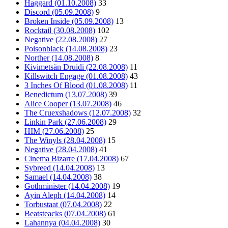
Haggard (01.10.2008)
33
Discord (05.09.2008)
9
Broken Inside (05.09.2008)
13
Rocktail (30.08.2008)
102
Negative (22.08.2008)
27
Poisonblack (14.08.2008)
23
Norther (14.08.2008)
8
Kivimetsän Druidi (22.08.2008)
11
Killswitch Engage (01.08.2008)
43
3 Inches Of Blood (01.08.2008)
11
Benedictum (13.07.2008)
39
Alice Cooper (13.07.2008)
46
The Cruexshadows (12.07.2008)
32
Linkin Park (27.06.2008)
29
HIM (27.06.2008)
25
The Winyls (28.04.2008)
15
Negative (28.04.2008)
41
Cinema Bizarre (17.04.2008)
67
Sybreed (14.04.2008)
13
Samael (14.04.2008)
38
Gothminister (14.04.2008)
19
Ayin Aleph (14.04.2008)
14
Torbustaat (07.04.2008)
22
Beatsteacks (07.04.2008)
61
Lahannya (04.04.2008)
30