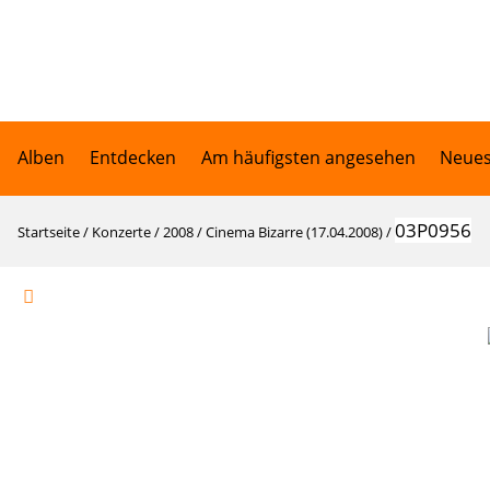
Alben
Entdecken
Am häufigsten angesehen
Neues
03P0956
Startseite
/
Konzerte
/
2008
/
Cinema Bizarre (17.04.2008)
/