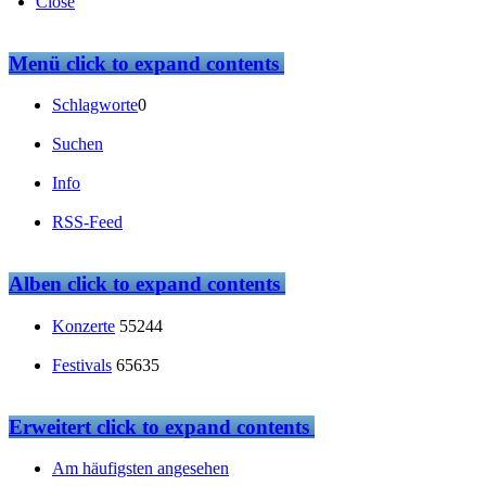
Close
Menü
click to expand contents
Schlagworte
0
Suchen
Info
RSS-Feed
Alben
click to expand contents
Konzerte
55244
Festivals
65635
Erweitert
click to expand contents
Am häufigsten angesehen