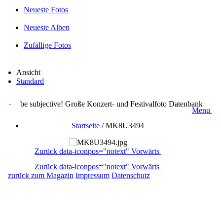
Neueste Fotos
Neueste Alben
Zufällige Fotos
Ansicht
Standard
be subjective! Große Konzert- und Festivalfoto Datenbank
Menu
Startseite
/
MK8U3494
Zurück
data-iconpos="notext"
Vorwärts
Zurück
data-iconpos="notext"
Vorwärts
zurück zum Magazin
Impressum
Datenschutz