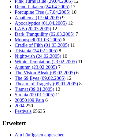
Pink Turns Blue (29.04.2005)
12
Deine Lakaien (24.04.2005)
17
Porcupine Tree (17.04.2005)
10
Anathema (17.04.2005)
9
Apocalyptica (01.04.2005)
12
LAB (20.03.2005)
12
Dark Tranquillity (02.03.2005)
7
Moonspell (01.03.2005)
6
Cradle of Filth (01.03.2005)
11
Tristania (24.02.2005)
8
Nightwish (24.02.2005)
10
Within Temptation (23.02.2005)
11
Autumn (23.02.2005)
7
The Vision Bleak (09.02.2005)
6
The 69 Eyes (09.02.2005)
12
Theatre of Tragedy (09.01.2005)
8
Tiamat (09.01.2005)
12
Sirenia (09.01.2005)
11
20050109 Pain
6
2004
250
Festivals
65635
Erweitert
Am häufigsten angesehen