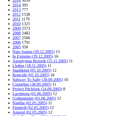
2016
5039
2014
305
2013
777
2012
1538
2011
1179
2010
1325
2009
2573
2008
2482
2007
2566
2006
1791
2005
358
Naio Ssaion (29.12.2005)
15
In Extremo (29.12.2005)
16
Apoptygma Berzerk (25.11.2005)
11
Lluther (18.11.2005)
11
Staubkind (05.10.2005)
12
Regicide (05.10.2005)
18
Subway To Sally (28.09.2005)
10
Coppelius (28.09.2005)
11
Project Pitchfork (24.09.2005)
8
Lacrimosa (01.06.2005)
12
Gothminister (01.06.2005)
12
Naglfar (02.05.2005)
11
Finntroll (02.05.2005)
12
Amoral (02.05.2005)
12