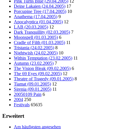
Pink Turns Blue (29.04.2005)
12
Deine Lakaien (24.04.2005)
17
Porcupine Tree (17.04.2005)
10
Anathema (17.04.2005)
9
Apocalyptica (01.04.2005)
12
LAB (20.03.2005)
12
Dark Tranquillity (02.03.2005)
7
Moonspell (01.03.2005)
6
Cradle of Filth (01.03.2005)
11
Tristania (24.02.2005)
8
Nightwish (24.02.2005)
10
Within Temptation (23.02.2005)
11
Autumn (23.02.2005)
7
The Vision Bleak (09.02.2005)
6
The 69 Eyes (09.02.2005)
12
Theatre of Tragedy (09.01.2005)
8
Tiamat (09.01.2005)
12
Sirenia (09.01.2005)
11
20050109 Pain
6
2004
250
Festivals
65635
Erweitert
Am häufigsten angesehen