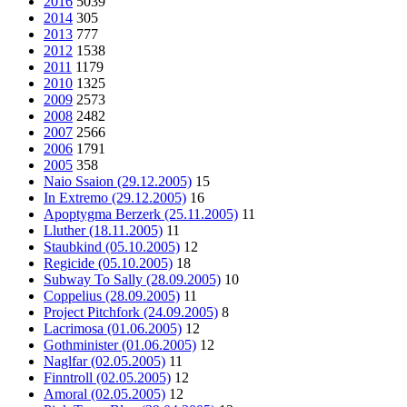
2016
5039
2014
305
2013
777
2012
1538
2011
1179
2010
1325
2009
2573
2008
2482
2007
2566
2006
1791
2005
358
Naio Ssaion (29.12.2005)
15
In Extremo (29.12.2005)
16
Apoptygma Berzerk (25.11.2005)
11
Lluther (18.11.2005)
11
Staubkind (05.10.2005)
12
Regicide (05.10.2005)
18
Subway To Sally (28.09.2005)
10
Coppelius (28.09.2005)
11
Project Pitchfork (24.09.2005)
8
Lacrimosa (01.06.2005)
12
Gothminister (01.06.2005)
12
Naglfar (02.05.2005)
11
Finntroll (02.05.2005)
12
Amoral (02.05.2005)
12